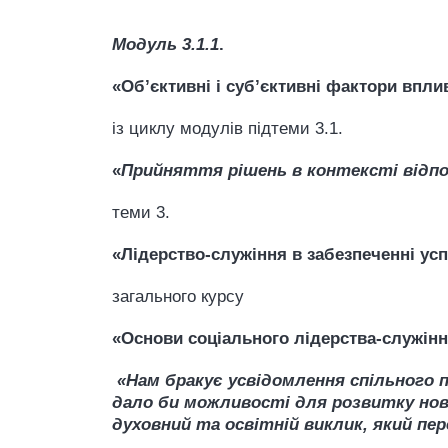
Модуль
3
.
1
.1
.
«
Об’єктивні і суб’єктивні фактори впли
із циклу модулів підтеми 3.1.
«
Прийняття рішень в контексті відп
теми 3.
«Лідерство-служіння в забезпеченні ус
загального курсу
«Основи соціального лідерства-служінн
«Нам бракує усвідомлення спільного 
дало би можливості для розвитку нови
духовний та освітній виклик, який пе