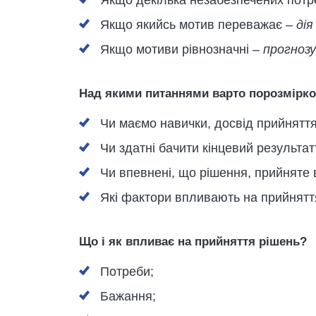
Якщо декілька незабезпечених потр
Якщо якийсь мотив переважає –
дія
Якщо мотиви рівнозначні –
прогнозу
Над якими питаннями варто порозмірк
Чи маємо навички, досвід прийнятт
Чи здатні бачити кінцевий результат
Чи впевнені, що рішення, прийняте 
Які фактори впливають на прийнятт
Що і як впливає на прийняття рішень?
Потреби;
Бажання;