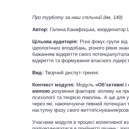
Про турботу за наш спільний дім
, 149)
Автор:
Галина Канафоцька, координатор Ц
Цільова аудиторія:
Різні фокус-групи від
ідеологічних вподобань, різного рівня зна
бажанням відкриття свого потенціалу/талан
відкриття та формування власного лідерст
Вид:
Творчий диспут-тренінг.
Контекст модуля:
Модуль
«Об’
єктивні і
метою
розуміння факторів впливу на при
психології та теорією поколінь. А ще для 
через які, накопичуючи певний потенціал т
наступну фазу свого життя/існування/розв
Учасники модуля в процесі колективної в
попрактикуватися в прийнятті рішень; зро