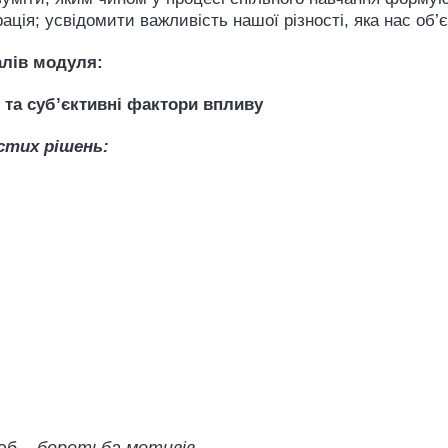
рація; усвідомити важливість нашої різності, яка нас об’
алів модуля:
 та суб
’
єктивні фактори впливу
стих рішень: