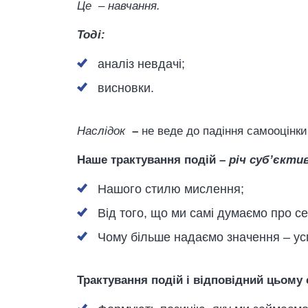
Це – навчання.
Тоді
:
аналіз невдачі;
висновки.
Наслідок
–
не веде до падіння самооцінки
Наше трактування подій –
річ суб’
єкти
Нашого стилю мислення;
Від того, що ми самі думаємо про се
Чому більше надаємо значення – усп
Трактування подій і відповідний цьому 