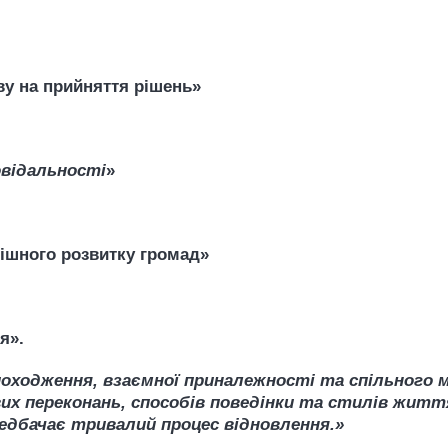
ву
на прийняття рішень
»
овідальності
»
пішного розвитку громад»
я».
походження, взаємної приналежності та спільного 
х переконань, способів поведінки та стилів життя
редбачає тривалий процес відновлення.»