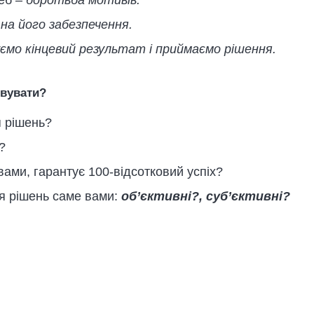
еб –
боротьба мотивів.
 на його забезпечення.
ємо кінцевий результат і приймаємо рішення.
овувати?
я рішень?
?
вами, гарантує 100-відсотковий успіх?
я рішень саме вами:
об’
єктивні
?,
суб’єктивні
?