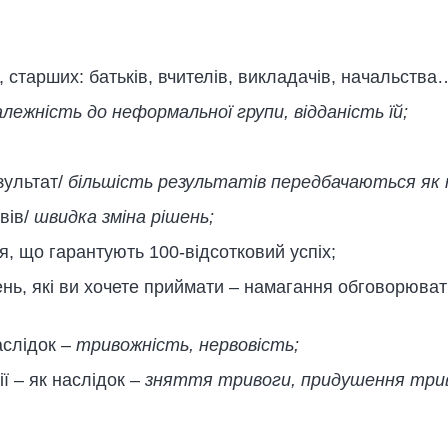
 старших: батьків, вчителів, викладачів, начальства
лежність до неформальної групи, відданість їй;
ультат/
більшість результатів передбачаються як н
вів/
швидка зміна рішень;
, що гарантують 100-відсотковий успіх;
ень, які ви хочете приймати – намагання обговорюват
аслідок –
тривожність, нервовість;
ї – як наслідок –
зняття тривоги, придушення три