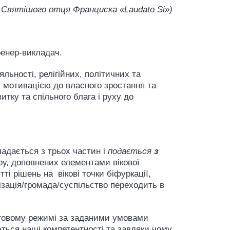
 Святішого отця Франциска «
Laudato Si»)
ренер-викладач.
яльності, релігійних, політичних та
ою мотивацією до власного зростання та
тку та спільного блага і руху до
адається з трьох частин і
пода
є
ться
з
ру, доповнених елементами вікової
ті рішень на вікові точки біфуркації,
нізація/громада/суспільство переходить в
інговому режимі за заданими умовами
ються наші компетентності та завдяки чому