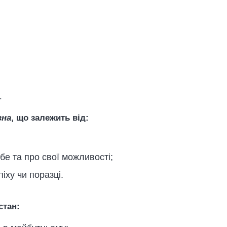
.
вна
, що залежить від:
бе та про свої можливості;
іху чи поразці.
стан: