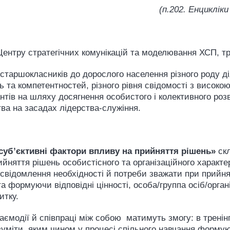
(
п.202.
Енцикліки
ентру стратегічних комунікацій та моделювання ХСП, т
 старшокласників до дорослого населення різного роду ді
нь та компетентностей, різного рівня свідомості з висок
тів на шляху досягнення особистого і колективного розви
ва на засадах лідерства-служіння.
 суб’єктивні фактори впливу
на прийняття рішень
»
скл
йняття рішень особистісного та організаційного характе
усвідомлення необхідності й потреби зважати при прийнят
а формуючи відповідні цінності, особа/группа осіб/орга
итку.
заємодії й співпраці між собою матимуть змогу: в трен
зуміти, яким чином у процесі спільного навчання форму