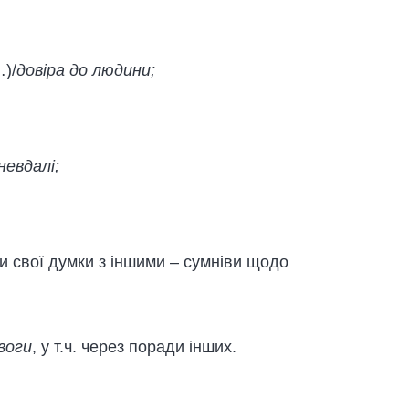
…)/
довіра до людини;
евдалі;
и свої думки з іншими – сумніви щодо
воги
, у т.ч. через поради інших.