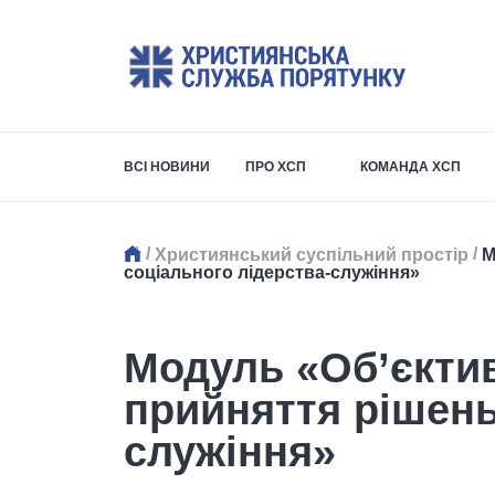
ВСІ НОВИНИ
ПРО ХСП
КОМАНДА ХСП
/
/
Християнський суспільний простір
М
соціального лідерства-служіння»
Модуль «Об’єктив
прийняття рішень
служіння»