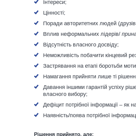
Інтереси;
Цінності;
Поради авторитетних людей (друзів,
Вплив неформальних лідерів/
прина
Відсутність власного досвіду;
Неможливість побачити кінцевий рез
Застрявання на етапі боротьби моти
Намагання прийняти лише ті рішення
Давання іншими гарантій успіху ріш
власного вибору;
Дефіцит потрібної інформації – як н
Наявність/поява потрібної інформаці
Рішення прийнято, але: