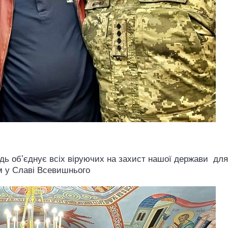
ь обʼєднує всіх віруючих на захист нашої держави для 
м у Славі Всевишнього