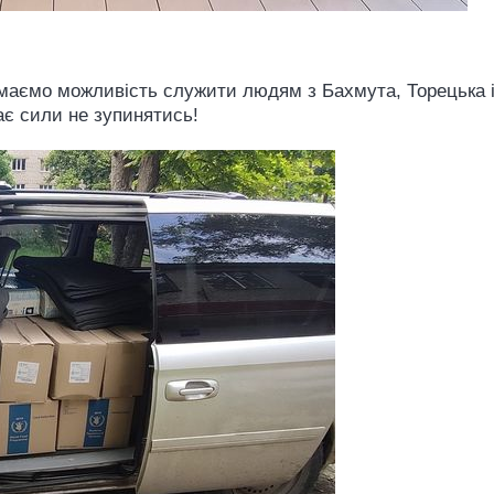
и маємо можливість служити людям з Бахмута, Торецька 
ає сили не зупинятись!