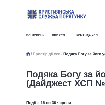
ВСІ НОВИНИ
ПРО ХСП
КОМАНДА ХСП
/
/
Простір дії хсп
Подяка Богу за його у
Подяка Богу за йо
(Дайджест ХСП №
Події з 16 по 30 червня