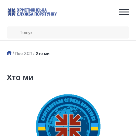
/
/
Про ХСП
Хто ми
Хто ми