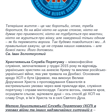
Теперішнє життя – це час боротьби, отже, треба
боротися, бо на війні ніхто не шукає спокою, ніхто не
думає про приємності, ніхто не турбується про маєтки,
ніхто не журиться про жінку, але зажурений тільки одним
– як би перемогти ворога. Так будемо поводитися і ми…А
правильніше кажучи, це не справа наших намагань – але
Божої ласки. Його допомоги.
Св. Іван Золотоустий
Християнська Служба Порятунку
– міжконфесійне
служіння, започатковане у грудні 2015 року як відповідь
українських християн на анексію Криму та виклики російсько-
української війни, яка уже тривала на Донбасі. Основним
кредо ХСП є бути Церквою, яка виконує Велике
Доручення Христа з проповідування Євангелія в
екстремальних умовах через живі приклади віри, служіння
порятунку і справи милосердя. Гасити вогонь, омивати кров,
осушувати сльози, зцілювати душі – ось спосіб дії ХСП на
славу Отця, в Ім’я Христа та в силі Святого Духа.
Метою Християнської Служби Порятунку (ХСП) в
умовах війни та інших надзвичайних ситуацій є
–