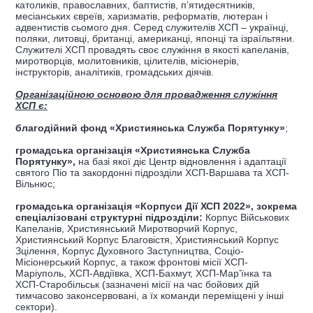
католиків, православних, баптистів, п’ятидесятників,
месіанських євреїв, харизматів, реформатів, лютеран і
адвентистів сьомого дня. Серед служителів ХСП – українці,
поляки, литовці, британці, американці, японці та ізраїльтяни.
Служителі ХСП провадять своє служіння в якості капеланів,
миротворців, молитовників, цілителів, місіонерів,
інструкторів, аналітиків, громадських діячів.
Організаційною основою для провадження служіння
ХСП є:
благодійний фонд «Християнська Служба Порятунку»
;
громадська організація «Християнська Служба
Порятунку»,
на базі якої діє Центр відновлення і адаптації
святого Піо та закордонні підрозділи ХСП-Варшава та ХСП-
Вільнюс;
громадська організація «Корпуси Дії ХСП 2022», зокрема
спеціалізовані структурні підрозділи:
Корпус Військових
Капеланів, Християнський Миротворчий Корпус,
Християнський Корпус Благовістя, Християнський Корпус
Зцілення, Корпус Духовного Заступництва, Соціо-
Місіонерський Корпус, а також фронтові місії ХСП-
Маріуполь, ХСП-Авдіївка, ХСП-Бахмут, ХСП-Мар’їнка та
ХСП-Старобільськ (зазначені місії на час бойових дій
тимчасово законсервовані, а їх команди переміщені у інші
сектори).