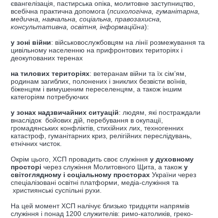
євангелізація, пастирська опіка, молитовне заступництво,
всебічна практична допомога (
психологічна, гуманітарна,
медична, навчальна, соціальна, правозахисна,
консультативна, освітня, інформаційна
):
у зоні війни
: військовослужбовцям на лінії розмежування та
цивільному населенню на прифронтових територіях і
деокупованих теренах
на тилових територіях
: ветеранам війни та їх сім’ям,
родинам загиблих, полонених і зниклих безвісти воїнів,
біженцям і вимушеним переселенцям, а також іншим
категоріям потребуючих
у зонах надзвичайних ситуацій
: людям, які постраждали
внаслідок бойових дій, перебування в окупації,
громадянських конфліктів, стихійних лих, техногенних
катастроф, гуманітарних криз, релігійних переслідувань,
етнічних чисток.
Окрім цього, ХСП провадить своє служіння
у духовному
просторі
через служіння Молитовного Щита, а також
у
світоглядному і соціальному просторах
України через
спеціалізовані освітні платформи, медіа-служіння та
християнські суспільні рухи.
На цей момент ХСП налічує близько тридцяти напрямів
служіння і понад 1200 служителів: римо-католиків, греко-