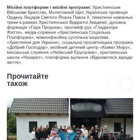
Місійні платформи і місійні програми:
Християнське
Військове Братство, Молитовний Щит, Українська провінція
Ордену Лицарів Святого Йоана Павла ІІ, тематичні навчальні
треки в рамках Християнської Відкритої Академії, духовна
формація «Гора Пророка», пролайф-рух «Гладіатори
Життя», медіа-служіння «Християнська Соціальна
Платформа», міжконфесійна суспільна ініціатива
«Християни для України», соціальна просвітницька програма
«Добрий Господар», місійний дитячий центр «Ковчег Миру»,
месіанське служіння «Небесний Єрусалим», християнська
школа «Назарет», платформа зцілення «Відновитися заради
життя».
Прочитайте
також