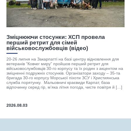
Зміцнюючи стосунки: ХСП провела
Х
перший ретрит для сімей
п
військовослужбовців (відео)
Х
г
20-26 липня на Закарпатті на базі центру відновлення для
“
ветеранів “Ковчег миру” пройшов перший ретрит для
с
військовослужбовців 30-го корпусу та їх родин з акцентом на
о
зміцненні подружніх стосунків. Організатори заходу – 35-та
с
бригада 30-го корпусу Морської піхоти ЗСУ і Християнська
в
служба порятунку. Мальовничі краєвиди Карпат, база
к
відпочинку серед гір, м’яка літня погода, чисте повітря й […]
о
[
2026.08.03
2