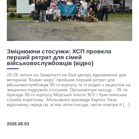
СП провела
ХСП розпочала чергову сп
ей
підтримки ветеранів
ідео)
Християнська служба порятунку, Рівне
гуманітарний університет (РДГУ) та гро
 центру відновлення для
“ЛЮКС МУНДІ” підписали тристоронню 
перший ретрит для
співробітництво. Партнерство передбач
та їх родин з акцентом на
освітніх програм, підготовку фахівців із
анізатори заходу – 35-та
супроводу та реалізацію проєктів, спря
хоти ЗСУ і Християнська
ветеранів, військовослужбовців і їхніх 
євиди Карпат, база
координатора ХСП Андрія Оленчика, ме
огода, чисте повітря й […]
об’єднання ресурсів академічної спільн
[…]
2026.07.27