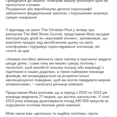
Приєднуйся до нашого Телеграм каналу @slovopro щоб не
пропустити головне.
Поширення або виробництво дитячої порнографії
заборонено федеральним законом, і порушникам загрожує
суворе покарання.
У відповідь на запит The Christian Post у четвер про
репортаж The Wall Street Journal, представник Meta засудив
експлуатацію дітей як «жахливий злочин», запевнивши, що
компанія працює над запобіганням цьому на своїх
платформах і підтримує переслідування злочинців, які
стоять за цим.
«Хижаки постійно змінюють свою тактику в прагненні завдати
шкоди дітям, і саме тому ми маємо сувору політику і
технології, щоб запобігти їхньому пошуку або взаємодії з
підлітками в наших додатках, а також наймаємо команди
фахівців, які зосереджуються на розумінні їхньої
еволюціонуючої поведінки, щоб ми могли ліквідувати мережі
зловмисників», − написала речниця компанії.
Представник Meta розповів, що в період з 2020 по 2022 рік
команда видалила 27 мереж, що містять насильство. У січні
2023 року команда деактивувала понад 490 000 акаунтів за
порушення політики безпеки дітей компанії.
Meta також має «детальну та надійну політику» проти