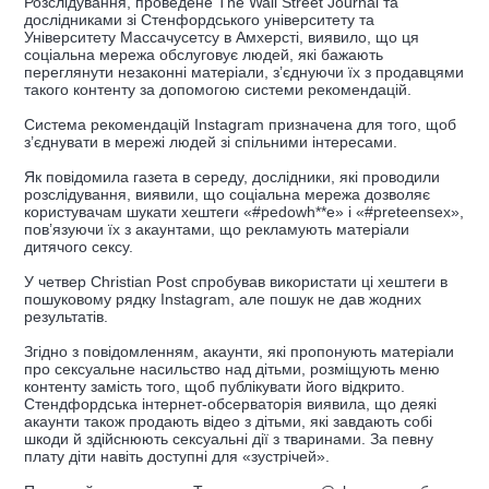
Розслідування, проведене The Wall Street Journal та
дослідниками зі Стенфордського університету та
Університету Массачусетсу в Амхерсті, виявило, що ця
соціальна мережа обслуговує людей, які бажають
переглянути незаконні матеріали, з’єднуючи їх з продавцями
такого контенту за допомогою системи рекомендацій.
Система рекомендацій Instagram призначена для того, щоб
з’єднувати в мережі людей зі спільними інтересами.
Як повідомила газета в середу, дослідники, які проводили
розслідування, виявили, що соціальна мережа дозволяє
користувачам шукати хештеги «#pedowh**e» і «#preteensex»,
пов’язуючи їх з акаунтами, що рекламують матеріали
дитячого сексу.
У четвер Christian Post спробував використати ці хештеги в
пошуковому рядку Instagram, але пошук не дав жодних
результатів.
Згідно з повідомленням, акаунти, які пропонують матеріали
про сексуальне насильство над дітьми, розміщують меню
контенту замість того, щоб публікувати його відкрито.
Стендфордська інтернет-обсерваторія виявила, що деякі
акаунти також продають відео з дітьми, які завдають собі
шкоди й здійснюють сексуальні дії з тваринами. За певну
плату діти навіть доступні для «зустрічей».