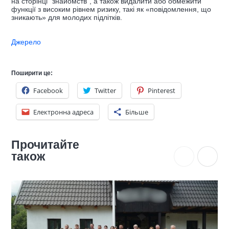
на сторінці “знайомств”, а також видалити або обмежити
функції з високим рівнем ризику, такі як «повідомлення, що
зникають» для молодих підлітків.
Джерело
Поширити це:
Facebook
Twitter
Pinterest
Електронна адреса
Більше
Прочитайте
також