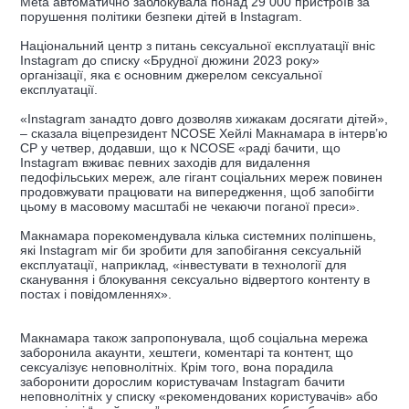
Meta автоматично заблокувала понад 29 000 пристроїв за
порушення політики безпеки дітей в Instagram.
Національний центр з питань сексуальної експлуатації вніс
Instagram до списку «Брудної дюжини 2023 року»
організації, яка є основним джерелом сексуальної
експлуатації.
«Instagram занадто довго дозволяв хижакам досягати дітей»,
– сказала віцепрезидент NCOSE Хейлі Макнамара в інтерв’ю
CP у четвер, додавши, що к NCOSE «раді бачити, що
Instagram вживає певних заходів для видалення
педофільських мереж, але гігант соціальних мереж повинен
продовжувати працювати на випередження, щоб запобігти
цьому в масовому масштабі не чекаючи поганої преси».
Макнамара порекомендувала кілька системних поліпшень,
які Instagram міг би зробити для запобігання сексуальній
експлуатації, наприклад, «інвестувати в технології для
сканування і блокування сексуально відвертого контенту в
постах і повідомленнях».
Макнамара також запропонувала, щоб соціальна мережа
заборонила акаунти, хештеги, коментарі та контент, що
сексуалізує неповнолітніх. Крім того, вона порадила
заборонити дорослим користувачам Instagram бачити
неповнолітніх у списку «рекомендованих користувачів» або