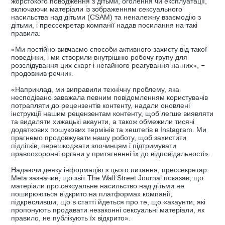
жорстокого поводження з дітьми, оголення чи експлуатації,
включаючи матеріали із зображенням сексуального
насильства над дітьми (CSAM) та неналежну взаємодію з
дітьми, і прессекретар компанії надав посилання на такі
правила.
«Ми постійно вивчаємо способи активного захисту від такої
поведінки, і ми створили внутрішню робочу групу для
розслідування цих скарг і негайного реагування на них», −
продовжив речник.
«Наприклад, ми виправили технічну проблему, яка
несподівано заважала певним повідомленням користувачів
потрапляти до рецензентів контенту, надали оновлені
інструкції нашим рецензентам контенту, щоб легше виявляти
та видаляти хижацькі акаунти, а також обмежили тисячі
додаткових пошукових термінів та хештегів в Instagram. Ми
прагнемо продовжувати нашу роботу, щоб захистити
підлітків, перешкоджати злочинцям і підтримувати
правоохоронні органи у притягненні їх до відповідальності».
Надаючи деяку інформацію з цього питання, прессекретар
Meta зазначив, що звіт The Wall Street Journal показав, що
матеріали про сексуальне насильство над дітьми не
поширюються відкрито на платформах компанії,
підкресливши, що в статті йдеться про те, що «акаунти, які
пропонують продавати незаконні сексуальні матеріали, як
правило, не публікують їх відкрито».