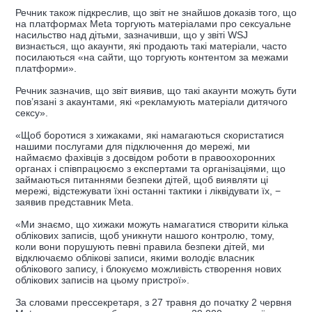
Речник також підкреслив, що звіт не знайшов доказів того, що
на платформах Meta торгують матеріалами про сексуальне
насильство над дітьми, зазначивши, що у звіті WSJ
визнається, що акаунти, які продають такі матеріали, часто
посилаються «на сайти, що торгують контентом за межами
платформи».
Речник зазначив, що звіт виявив, що такі акаунти можуть бути
пов’язані з акаунтами, які «рекламують матеріали дитячого
сексу».
«Щоб боротися з хижаками, які намагаються скористатися
нашими послугами для підключення до мережі, ми
наймаємо фахівців з досвідом роботи в правоохоронних
органах і співпрацюємо з експертами та організаціями, що
займаються питаннями безпеки дітей, щоб виявляти ці
мережі, відстежувати їхні останні тактики і ліквідувати їх, −
заявив представник Meta.
«Ми знаємо, що хижаки можуть намагатися створити кілька
облікових записів, щоб уникнути нашого контролю, тому,
коли вони порушують певні правила безпеки дітей, ми
відключаємо облікові записи, якими володіє власник
облікового запису, і блокуємо можливість створення нових
облікових записів на цьому пристрої».
За словами прессекретаря, з 27 травня до початку 2 червня