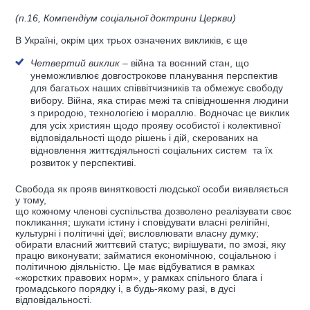
(п.16, Компендіум соціальної доктрини Церкви)
В Україні, окрім цих трьох означених викликів, є ще
Четвертий виклик
– війна та воєнний стан, що
унеможливлює довгострокове планування перспектив
для багатьох наших співвітчизників та обмежує свободу
вибору. Війна, яка стирає межі та співідношення людини
з природою, технологією і мораллю. Водночас це виклик
для усіх християн щодо прояву особистої і колективної
відповідальності щодо рішень і дій, скерованих на
відновлення життєдіяльності соціальних систем та їх
розвиток у перспективі.
Свобода як прояв винятковості людської особи виявляється
у тому,
що кожному членові суспільства дозволено
реалізувати своє
покликання; шукати істину і сповідувати власні релігійні,
культурні і політичні ідеї; висловлювати власну думку;
обирати власний
життєвий статус; вирішувати, по змозі, яку
працю виконувати; займатися економічною, соціальною і
політичною діяльністю. Це
має відбуватися в рамках
«жорстких правових норм», у рамках
спільного блага і
громадського порядку і, в будь-якому разі, в дусі
відповідальності.