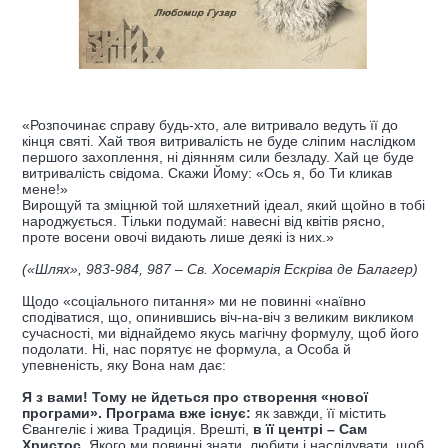
«Розпочинає справу будь-хто, але витривало ведуть її до
кінця святі. Хай твоя витривалість не буде сліпим наслідком
першого захоплення, ні діянням сили безладу. Хай це буде
витривалість свідома. Скажи Йому: «Ось я, бо Ти кликав
мене!»
Вирощуй та зміцнюй той шляхетний ідеал, який щойно в тобі
народжується. Тільки подумай: навесні від квітів рясно,
проте восени овочі видають лише деякі із них.»
(«Шлях», 983-984, 987 – Св. Хосемарія Ескріва де Балагер)
Щодо «соціального питання» ми не повинні
«наївно
сподіватися, що, опинившись віч-на-віч з великим викликом
сучасності, ми віднайдемо якусь магічну формулу, щоб його
подолати. Ні, нас порятує не формула, а Особа й
упевненість, яку
Вона нам дає:
Я з вами!
Тому не йдеться про створення «нової
програми».
Програма вже існує:
як завжди, її містить
Євангеліє і жива
Традиція. Врешті,
в її центрі – Сам
Христос
, Якого ми повинні знати, любити і наслідувати, щоб