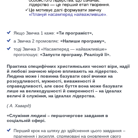
Якщо Звичка 1 каже:
«Ти програміст»,
а Звичка 2 промовляє:
«Напиши програму»,
тоді Звичка 3 «Насамперед — найважливіше»
проголошує:
«Запусти програму. Реалізуй її».
Практика специфічних християнських чеснот віри, надії
й любові значною мірою впливають на лідерство.
Людина може і повинна базувати свої вчинки на
розсудливості, мужності, виваженості й
справедливості, але своє буття вона може базувати
лише на великодушності й смиренності – на ідеалах
величі й служіння, на ідеалах лідерства.
( А. Хавард)
«Служіння людині – першочергове завдання в
соціальній сфері.
Перший крок на шляху до здійснення цього завдання –
прагнення і зусилля, спрямовані на оновлення свого