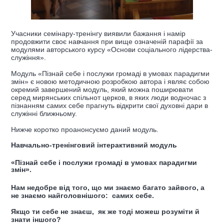
Учасники семінару-тренінгу виявили бажання і намір
продовжити своє навчання при вище означеній парафії за
модулями авторського курсу «Основи соціального лідерства-
служіння».
Модуль «Пізнай себе і послужи громаді в умовах парадигми
змін» є новою методичною розробкою автора і являє собою
окремий завершений модуль, який можна поширювати
серед мирянських спільнот церков, в яких люди водночас з
пізнанням самих себе прагнуть відкрити свої духовні дари в
служінні ближньому.
Нижче коротко проанонсуємо даний модуль.
Навчально-тренінговий інтерактивний модуль
«Пізнай себе і послужи громаді в умовах парадигми
змін»
.
Нам недобре від того, що ми знаємо багато зайвого,
а
не знаємо найголовнішого:
самих себе.
Якщо ти себе не знаєш,
як же тоді можеш розуміти й
знати іншого?