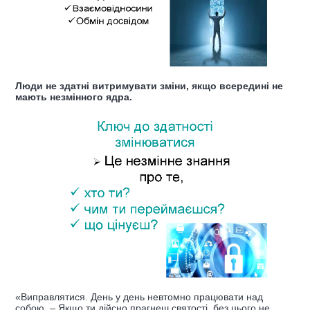
Люди не здатні витримувати зміни, якщо всередині не
мають незмінного ядра.
«Виправлятися. День у день невтомно працювати над
собою. – Якщо ти дійсно прагнеш святості, без цього не