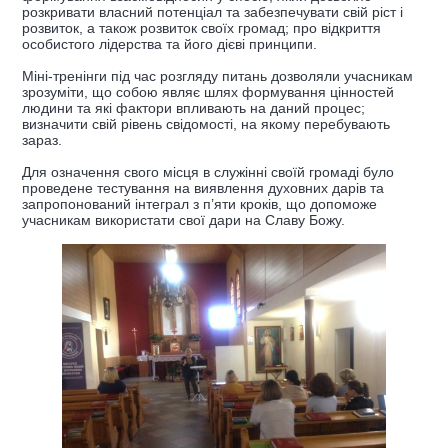
розкривати власний потенціал та забезпечувати свій ріст і
розвиток, а також розвиток своїх громад; про відкриття
особистого лідерства та його дієві принципи.
Міні-тренінги під час розгляду питань дозволяли учасникам
зрозуміти, що собою являє шлях формування цінностей
людини та які фактори впливають на даний процес;
визначити свій рівень свідомості, на якому перебувають
зараз.
Для означення свого місця в служінні своїй громаді було
проведене тестування на виявлення духовних дарів та
запропонований інтеграл з п’яти кроків, що допоможе
учасникам використати свої дари на Славу Божу.