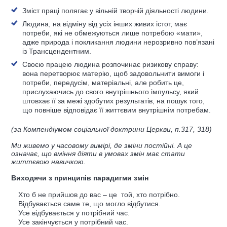
Зміст праці полягає у вільній творчій діяльності людини.
Людина, на відміну від усіх інших живих істот, має
потреби, які не обмежуються лише потребою «мати»,
адже природа і покликання людини нерозривно пов’язані
із Трансцендентним.
Своєю працею людина розпочинає ризикову справу:
вона перетворює матерію, щоб задовольнити вимоги і
потреби, передусім, матеріальні, але робить це,
прислухаючись до свого внутрішнього імпульсу, який
штовхає її за межі здобутих результатів, на пошук того,
що повніше відповідає її життєвим внутрішнім потребам.
(за Компендіумом соціальної доктрини Церкви, п.317, 318)
Ми живемо у часовому вимірі, де зміни постійні. А це
означає, що вміння діяти в умовах змін має стати
життєвою навичкою.
Виходячи з принципів парадигми змін
Хто б не прийшов до вас – це той, хто потрібно.
Відбувається саме те, що могло відбутися.
Усе відбувається у потрібний час.
Усе закінчується у потрібний час.