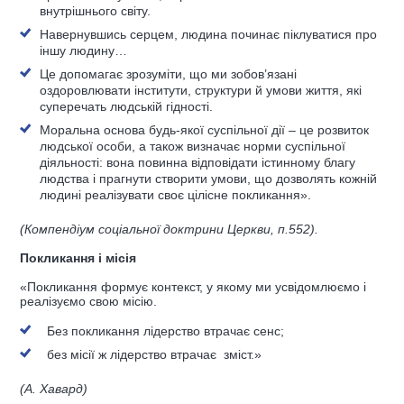
внутрішнього світу.
Навернувшись серцем, людина починає піклуватися про
іншу людину…
Це допомагає зрозуміти, що ми зобов’язані
оздоровлювати інститути, структури й умови життя, які
суперечать людській гідності.
Моральна основа
будь-якої суспільної дії – це розвиток
людської особи, а також визначає норми суспільної
діяльності: вона повинна відповідати істинному благу
людства і прагнути створити умови, що дозволять
кожній
людині реалізувати своє цілісне покликання».
(Компендіум соціальної доктрини Церкви, п.552).
Покликання і місія
«Покликання формує контекст, у якому ми усвідомлюємо і
реалізуємо свою місію.
Без покликання лідерство втрачає сенс;
без місії ж лідерство втрачає зміст.»
(А. Хавард)