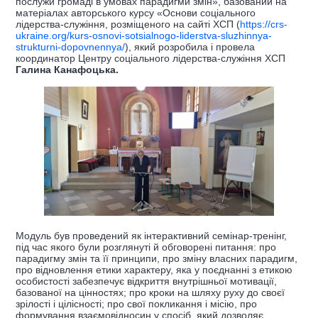
послужи громаді в умовах парадигми змін», базований на
матеріалах авторського курсу «Основи соціального
лідерства-служіння, розміщеного на сайті ХСП (
https://crs-
ukraine.org/kurs-osnovi-sotsialnogo-liderstva-sluzhinnya-
strukturni-dopovnennya/
), який розробила і провела
координатор Центру соціального лідерства-служіння ХСП
Галина Канафоцька.
Модуль був проведений як інтерактивний семінар-тренінг,
під час якого були розглянуті й обговорені питання: про
парадигму змін та її принципи, про зміну власних парадигм,
про відновлення етики характеру, яка у поєднанні з етикою
особистості забезпечує відкриття внутрішньої мотивації,
базованої на цінностях; про кроки на шляху руху до своєї
зрілості і цілісності; про свої покликання і місію, про
формування взаємовідносин у спосіб, який дозволяє