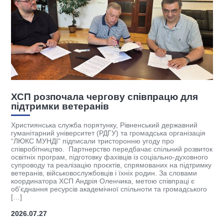
ХСП розпочала чергову співпрацю для
К
підтримки ветеранів
к
(
Християнська служба порятунку, Рівненський державний
гуманітарний університет (РДГУ) та громадська організація
І
“ЛЮКС МУНДІ” підписали тристоронню угоду про
у
співробітництво. Партнерство передбачає спільний розвиток
на
к
освітніх програм, підготовку фахівців із соціально-духовного
б
супроводу та реалізацію проєктів, спрямованих на підтримку
с
ветеранів, військовослужбовців і їхніх родин. За словами
к
координатора ХСП Андрія Оленчика, метою співпраці є
]
М
об’єднання ресурсів академічної спільноти та громадського
п
[…]
2026.07.27
2