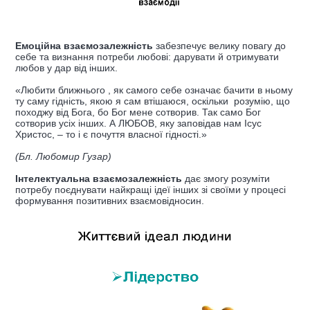
Емоційна взаємозалежність
забезпечує велику повагу до
себе та визнання потреби любові: дарувати й отримувати
любов у дар від інших.
«Любити ближнього , як самого себе означає бачити в ньому
ту саму гідність, якою я сам втішаюся, оскільки розумію, що
походжу від Бога, бо Бог мене сотворив. Так само Бог
сотворив усіх інших. А ЛЮБОВ, яку заповідав нам Ісус
Христос, – то і є почуття власної гідності.»
(Бл. Любомир Гузар)
Інтелектуальна взаємозалежність
дає змогу розуміти
потребу поєднувати найкращі ідеї інших зі своїми у процесі
формування позитивних взаємовідносин.