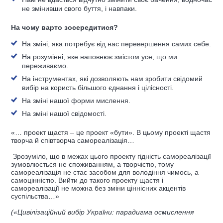
не змінивши свого буття, і навпаки.
На чому варто зосередитися?
На зміні, яка потребує від нас перевершення самих себе.
На розумінні, яке наповнює змістом усе, що ми
переживаємо.
На інструментах, які дозволяють нам зробити свідомий
вибір на користь більшого єднання і цілісності.
На зміні нашої форми мислення.
На зміні нашої свідомості.
«… проект щастя – це проект «бути». В цьому проекті щастя
творча й співтворча самореалізація…
Зрозуміло, що в межах цього проекту гідність самореалізації
зумовлюється не споживанням, а творчістю, тому
самореалізація не стає засобом для володіння чимось, а
самоцінністю. Вийти до такого проекту щастя і
самореалізації не можна без зміни ціннісних акцентів
суспільства…»
(«Цивілізаційний вибір України: парадигма осмислення