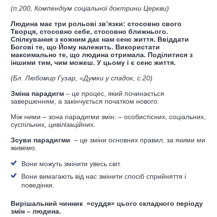
(п.200, Компендіум соціальної доктрини Церкви)
Людина має три рольові зв’язки: стосовно свого
Творця, стосовно себе, стосовно ближнього.
Спілкування з кожним дає нам сенс життя. Ввіддати
Богові те, що Йому належить. Використати
максимально те, що людина отримала. Поділитися з
іншими тим, чим можеш. У цьому і є сенс життя.
(Бл. Любомир Гузар, «Думки у спадок, с.20)
Зміна парадигм
–
це процес, який починається
завершенням, а закінчується початком нового.
Між ними
– зона парадигми змін:
–
особистісних, соціальних,
суспільних, цивілізаційних.
Зсуви парадигми
– це зміни основних правил, за якими ми
живемо.
Вони можуть змінити увесь світ.
Вони вимагають від нас змінити спосіб сприйняття і
поведінки.
Вирішальний чинник «суддя» цього складного періоду
змін – людина.