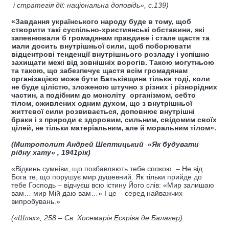
і стратегія дії: національна доповідь», с.139)
«Завдання українського народу буде в тому, щоб
створити такі суспільно-християнські обставини, які
запевнювали б громадянам правдиве і стале щастя та
мали досить внутрішньої сили, щоб поборювати
відцентрові тенденції внутрішнього розладу і успішно
захищати межі від зовнішніх ворогів. Такою могутньою
та такою, що забезпечує щастя всім громадянам
організацією може бути Батьківщина тільки тоді, коли
не буде цілістю, зложеною штучно з різних і різнорідних
частин, а подібним до моноліту організмом, себто
тілом, оживлених одним духом, що з внутрішньої
життєвої сили розвивається, доповнює внутрішні
браки і з природи є здоровим, сильним, свідомим своїх
цілей, не тільки матеріальним, але й моральним тілом».
(Митрополит Андрей Шептицький
«Як будувати
рідну хату» , 1941рік)
«Відкинь сумніви, що позбавляють тебе спокою. – Не від
Бога те, що порушує мир душевний. Як тільки прийде до
тебе Господь – відчуєш всю істину Його слів: «Мир залишаю
вам… мир Мій даю вам…» І це – серед найважчих
випробувань.»
(«Шлях», 258 – Св. Хосемарія Ескріва де Балагер)