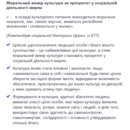
Моральний вимір культури як пріоритет у соціальній
діяльності мирян
« … в осерді культурного питання знаходиться моральне
значення, яке, своєю чергою, живиться релігійним
значенням і сповнюється у ньому».
(Компендіум соціальної доктрини Церки, п.577)
Цілісне удосконалення людської особи і благо всього
суспільства – це найважливіші цілі культури; а отже,
моральний вимір культури становить пріоритет у
соціальній діяльності мирян.
Культура може стати яловою і занепасти, якщо
«замикається сама в собі і намагається будь-якою ціною
зберегти застарілі форми життя, відкидаючи можливість
збагатитися, прислухаючись до інших культур чи дискусій,
у яких шукають істину про людину».
Формування ж культури, здатної збагатити людину,
вимагає участі цілої особи, яка через культуру виявляє
свою творчість, розум, знання світу і людей, а крім того,
використовує свою здатність до самоконтролю,
самопожертви, солідарності і готовності утверджувати
спільне благо.