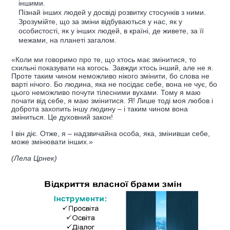
іншими.
Пізнай інших людей у досвіді розвитку стосунків з ними.
Зрозумійте, що за зміни відбуваються у нас, як у
особистості, як у інших людей, в країні, де живете, за її
межами, на планеті загалом.
«Коли ми говоримо про те, що хтось має змінитися, то
схильні показувати на когось. Завжди хтось інший, але не я.
Проте таким чином неможливо нікого змінити, бо слова не
варті нічого. Бо людина, яка не посідає себе, вона не чує, бо
цього неможливо почути тілесними вухами. Тому я маю
почати від себе, я маю змінитися. Я! Лише тоді моя любов і
доброта захопить іншу людину – і таким чином вона
зміниться. Це духовний закон!
І він діє. Отже, я – надзвичайна особа, яка, змінивши себе,
може змінювати інших.»
(Лела Црнек)