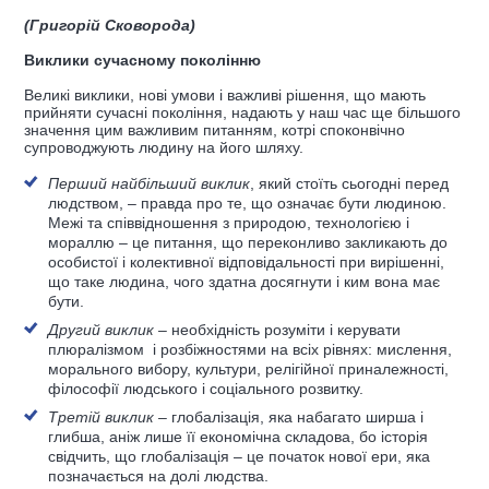
(Григорій Сковорода)
Виклики сучасному поколінню
Великі виклики, нові умови і важливі рішення, що мають
прийняти сучасні покоління, надають у наш час ще більшого
значення цим важливим питанням, котрі споконвічно
супроводжують людину на його шляху.
Перший найбільший виклик
, який стоїть сьогодні перед
людством, – правда про те, що означає бути людиною.
Межі та співвідношення з природою, технологією і
мораллю – це питання, що переконливо закликають до
особистої і колективної відповідальності при вирішенні,
що таке людина, чого здатна досягнути і ким вона має
бути.
Другий виклик
– необхідність розуміти і керувати
плюралізмом і розбіжностями на всіх рівнях: мислення,
морального вибору, культури, релігійної приналежності,
філософії людського і соціального розвитку.
Третій виклик
– глобалізація, яка набагато ширша і
глибша, аніж лише її економічна складова, бо історія
свідчить, що глобалізація – це початок нової ери, яка
позначається на долі людства.