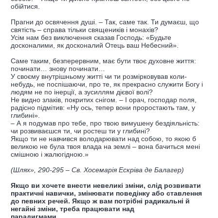
обійтися.
Прагни до освячення душі. – Так, саме так. Ти думаєш, що
святість – справа тільки священиків і монахів?
Усім нам без виключення сказав Господь: «Будьте
досконалими, як досконалий Отець ваш Небесний».
Саме таким, безперервним, має бути твоє духовне життя:
починати… знову починати…
У своєму внутрішньому житті чи ти розмірковував коли-
небудь, не поспішаючи, про те, як прекрасно служити Богу і
людям не по інерції, а зусиллям дієвої волі?
Не видно злаків, покритих снігом. – І орач, господар поля,
радісно підмітив: «Ну ось, тепер вони проростають там, у
глибині».
– А я подумав про тебе, про твою вимушену бездіяльність:
чи розвиваєшся ти, чи ростеш ти у глибині?
Якщо ти не навчився володарювати над собою, то якою б
великою не була твоя влада на землі – вона бачиться мені
смішною і жалюгідною.»
(Шлях», 290-295 – Св. Хосемарія Ескріва де Балагер)
Якщо ви хочете внести невеликі зміни, слід розвивати
практичні навички, змінювати поведінку або ставлення
до певних речей. Якщо ж вам потрібні радикальні й
негайні зміни, треба працювати над
парадигмами.