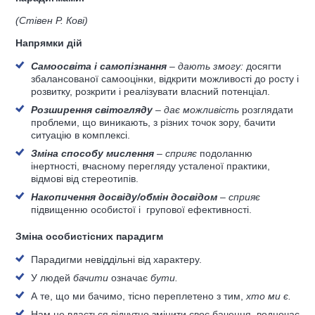
(Стівен Р. Кові)
Напрямки дій
Самоосвіта і самопізнання
–
дають змогу:
досягти
збалансованої самооцінки, відкрити можливості до росту і
розвитку, розкрити і реалізувати власний потенціал.
Розширення світогляду
–
дає можливість
розглядати
проблеми, що виникають, з різних точок зору, бачити
ситуацію в комплексі.
Зміна способу мислення
–
сприяє
подоланню
інертності, вчасному перегляду усталеної практики,
відмові від стереотипів.
Накопичення досвіду/обмін досвідом
–
сприяє
підвищенню особистої і групової ефективності.
Зміна особистісних парадигм
Парадигми невіддільні від характеру.
У людей
бачити
означає
бути.
А те, що ми бачимо, тісно переплетено з тим,
хто ми є.
Нам не вдасться відчутно змінити своє бачення, водночас