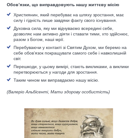
Обов’язки, що виправдовують нашу життєву місію
Християнин, який перебуває на шляху зростання, має
силу і гідність лише завдяки факту свого існування.
Духовна сила, яку ми відчуваємо всередині себе,
дозволяє нам активно діяти і ставати тими, хто здійснює,
разом з Богом, наші мрії.
Перебуваючи у контакті зі Святим Духом, ми беремо на
себе обов’язок покращувати самого себе і навколишній
світ.
Перешкоди, у цьому вимірі, стають викликами, а виклики
перетворюються у нагоди для зростання.
Таким чином ми виправдаємо нашу місію.
(Валеріо Альбісенті, Мати здорову особистість)