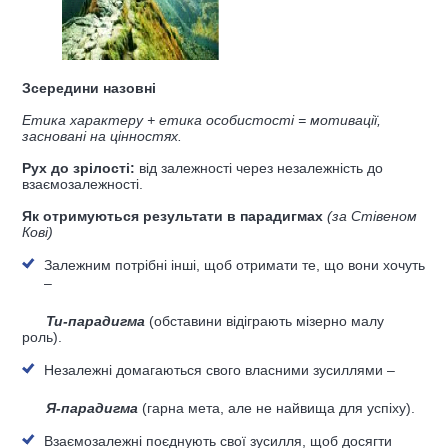
Зсередини назовні
Етика характеру + етика особистості = мотивації,
засновані на цінностях.
Рух до зрілості:
від залежності
через незалежність
до
взаємозалежності.
Як отримуються результати в парадигмах
(за Стівеном
Кові)
Залежним потрібні інші, щоб отримати те, що вони хочуть
–
Ти-парадигма
(обставини відіграють мізерно малу
роль).
Незалежні домагаються свого власними зусиллями –
Я-парадигма
(гарна мета, але не найвища для успіху).
Взаємозалежні поєднують свої зусилля, щоб досягти