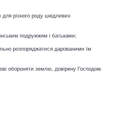
 для різного роду шкідливих
тиянським подружжям і батьками;
ідально розпоряджатися дарованими їм
отові обороняти землю, довірену Господом