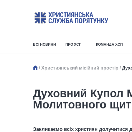
ВСІ НОВИНИ
ПРО ХСП
КОМАНДА ХСП
/
/
Християнський місійний простір
Дух
Духовний Купол 
Молитовного щита
Закликаємо всіх християн долучитися 