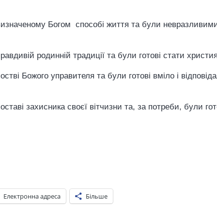
у визначеному Богом способі життя та були невразливими
 правдивій родинній традиції та були готові стати хрис
 постві Божого управителя та були готові вміло і відпов
поставі захисника своєї вітчизни та, за потреби, були г
Електронна адреса
Більше