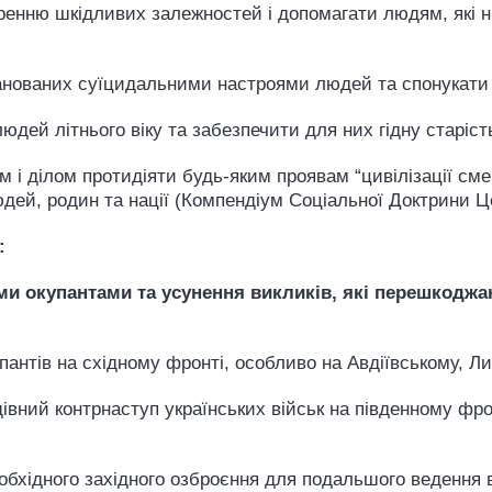
ренню шкідливих залежностей і допомагати людям, які ни
анованих суїцидальними настроями людей та спонукати 
людей літнього віку та забезпечити для них гідну старі
 і ділом протидіяти будь-яким проявам “цивілізації сме
людей, родин та нації (Компендіум Соціальної Доктрини 
а):
ими окупантами та усунення викликів, які перешкод
упантів на східному фронті, особливо на Авдіївському,
івний контрнаступ українських військ на південному фрон
хідного західного озброєння для подальшого ведення ві