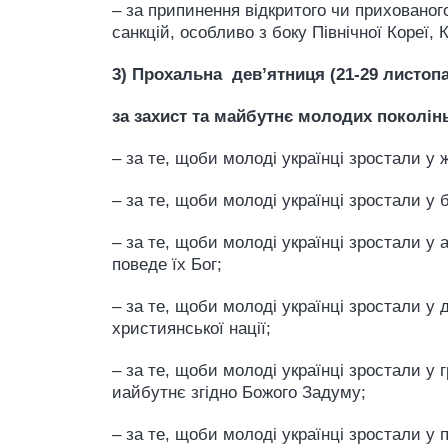
– за припинення відкритого чи прихованог
санкцій, особливо з боку Північної Кореї,
3) Прохальна дев’ятниця (21-29 листоп
за захист та майбутнє молодих поколінь
– за те, щоби молоді українці зростали у
– за те, щоби молоді українці зростали 
– за те, щоби молоді українці зростали у 
поведе їх Бог;
– за те, щоби молоді українці зростали у 
християнської нації;
– за те, щоби молоді українці зростали у 
иайбутнє згідно Божого Задуму;
– за те, щоби молоді українці зростали у