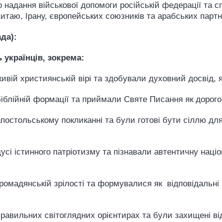
о надання військової допомоги російській федерації та с
 Китаю, Ірану, європейських союзників та арабських пар
ада):
 українців, зокрема:
 живій християнській вірі та здобували духовний досвід,
у біблійній формації та приймали Святе Писання як доро
апостольському покликанні та були готові бути сіллю для
дусі істинного патріотизму та пізнавали автентичну наці
громадянській зрілості та формувалися як відповідальні 
 правильних світоглядних орієнтирах та були захищені в