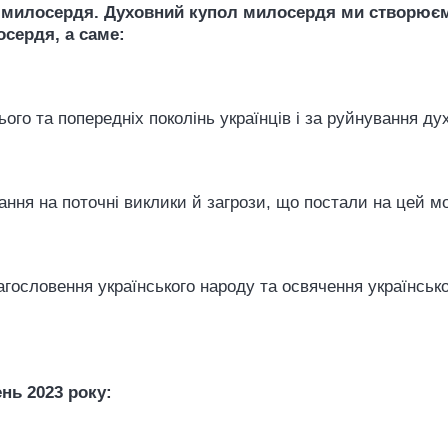
л милосердя. Духовний купол милосердя ми створює
осердя, а саме:
ього та попередніх поколінь українців і за руйнування ду
ання на поточні виклики й загрози, що постали на цей м
гословення українського народу та освячення українсько
нь 2023 року: