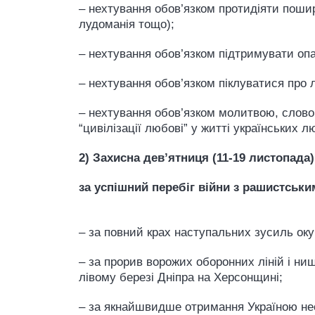
– нехтування обов’язком протидіяти поши
лудоманія тощо);
– нехтування обов’язком підтримувати оп
– нехтування обов’язком піклуватися про 
– нехтування обов’язком молитвою, словом
“цивілізації любові” у житті українських 
2) Захисна дев’ятниця (11-19 листопад
за успішний перебіг війни з рашистськ
– за повний крах наступальних зусиль ок
– за прорив ворожих оборонних ліній і нищ
лівому березі Дніпра на Херсонщині;
– за якнайшвидше отримання Україною необ