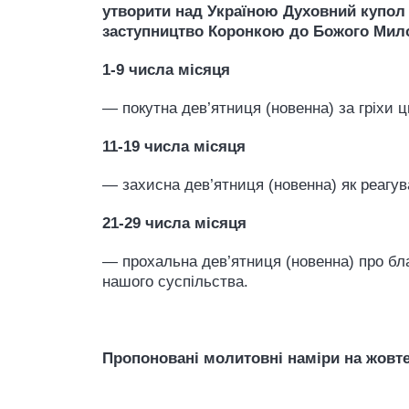
утворити над Україною Духовний купо
заступництво Коронкою до Божого Мил
1-9 числа місяця
— покутна дев’ятниця (новенна) за гріхи ц
11-19 числа місяця
— захисна дев’ятниця (новенна) як реагув
21-29 числа місяця
— прохальна дев’ятниця (новенна) про бла
нашого суспільства.
Пропоновані молитовні наміри на жовте