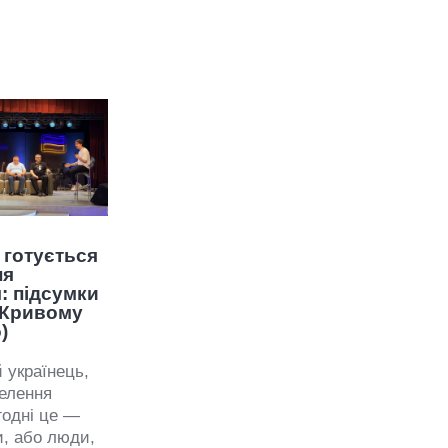
 готується
ня
: підсумки
 Кривому
)
 українець,
елення
годні це —
и, або люди,