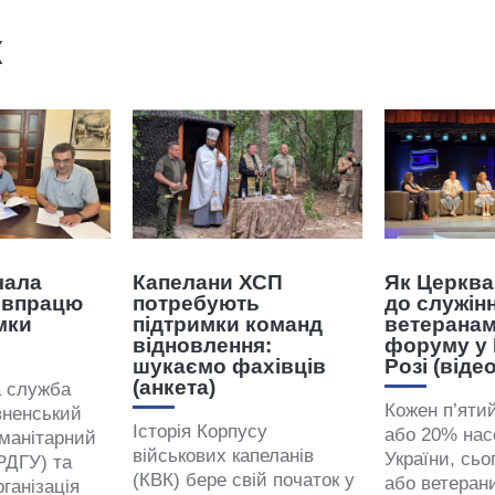
ж
чала
Капелани ХСП
Як Церква
івпрацю
потребують
до служін
мки
підтримки команд
ветеранам
відновлення:
форуму у
шукаємо фахівців
Розі (відео
(анкета)
а служба
Кожен п’ятий
вненський
Історія Корпусу
або 20% нас
манітарний
військових капеланів
України, сьо
РДГУ) та
(КВК) бере свій початок у
або ветеран
ганізація