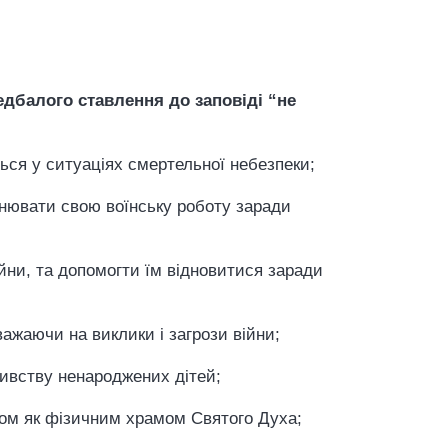
едбалого ставлення до заповіді “не
ться у ситуаціях смертельної небезпеки;
снювати свою воїнську роботу заради
ійни, та допомогти їм відновитися заради
 зважаючи на виклики і загрози війни;
вбивству ненароджених дітей;
ілом як фізичним храмом Святого Духа;