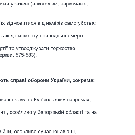
ми уражені (алкоголізм, наркоманія,
їх відмовитися від намірів самогубства;
сть аж до моменту природньої смерті;
рті” та утверджувати торжество
Церкви, 575-583).
жають справі оборони України, зокрема:
 Лиманському та Куп’янському напрямах;
ті, особливо у Запорізькій області та на
йни, особливо сучасної авіації,