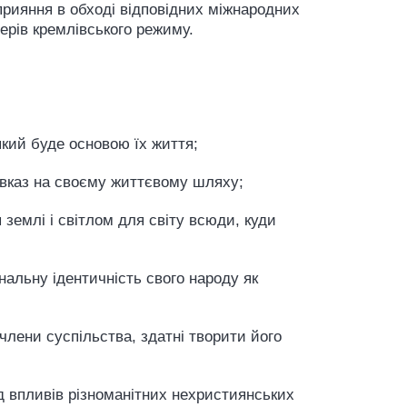
прияння в обході відповідних міжнародних
тнерів кремлівського режиму.
 який буде основою їх життя;
говказ на своєму життєвому шляху;
 землі і світлом для світу всюди, куди
ональну ідентичність свого народу як
члени суспільства, здатні творити його
ід впливів різноманітних нехристиянських