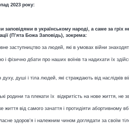
пад 2023 року:
:
и заповідями в українському народі, а саме за гріх н
нації (П’ята Божа Заповідь), зокрема:
вне заступництво за людей, які в умовах війни знаходя
о і фізично дбати про наших воїнів та надихати їх здій
духу, душі і тіла людей, які страждають від наслідків в
ські родини та плекати їх відкритість на нове життя, не
е життя від самого зачаття і протидіяти абортивному 
власне здоров’я і належним чином доглядати за своїм т