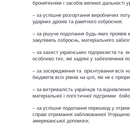
бронетехніки і засобів великої дальності
– за успішне розгортання виробничих пот
ударних дронів та ракетного озброєння;
– за рішуче подолання будь-яких проявів 
закупівель озброєнь, матеріального забезп
– за захист українських підприємств та ен
особливо тих, які задіяні у забезпеченні
– за зосередження та орієнтування всіх н
бюджетів всіх рівнів на цілі, які не є пр
– за витривалість українців та відновлен
матеріальної і логістичної підтримки бойо
– за успішне подолання перешкод у отрим
справі отримання заблокованної Угорщино
американської допомоги;