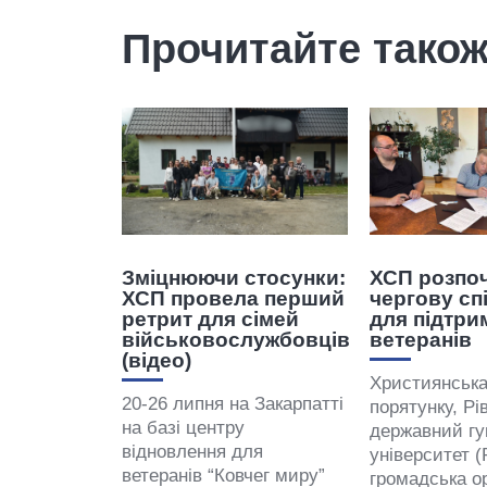
Прочитайте тако
Зміцнюючи стосунки:
ХСП розпо
ХСП провела перший
чергову сп
ретрит для сімей
для підтри
військовослужбовців
ветеранів
(відео)
Християнськ
20-26 липня на Закарпатті
порятунку, Рі
на базі центру
державний гу
відновлення для
університет (
ветеранів “Ковчег миру”
громадська ор