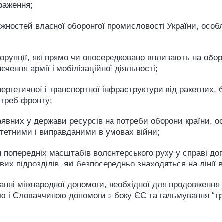
 ураження;
ужностей власної оборонгої промисловості України, осо
корупції, які прямо чи опосередковано впливають на обо
ечення армії і мобілізаційної діяльності;
ергетичної і транспортної інфраструктури від ракетних, 
 потреб фронту;
аявних у держави ресурсів на потреби оборони країни, 
іоритетними і виправданими в умовах війни;
ня попередніх масштабів волонтерського руху у справі до
вих підрозділів, які безпосередньо знаходяться на лінії
анні міжнародної допомоги, необхідної для продовження 
ю і Словаччиною допомоги з боку ЄС та гальмування “тр