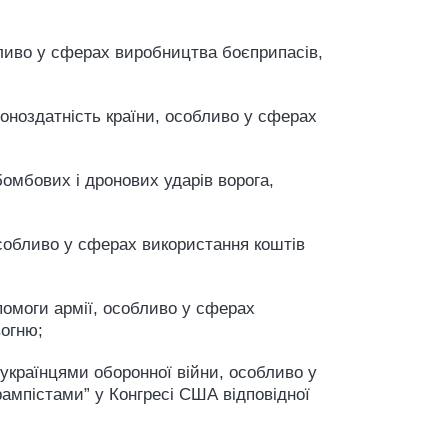
бливо у сферах виробництва боєприпасів,
роноздатність країни, особливо у сферах
бомбових і дронових ударів ворога,
особливо у сферах використання коштів
помоги армії, особливо у сферах
 вогню;
українцями оборонної війни, особливо у
ампістами” у Конгресі США відповідної