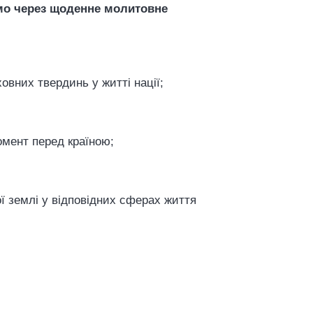
мо через щоденне молитовне
ховних твердинь у житті нації;
омент перед країною;
ї землі у відповідних сферах життя