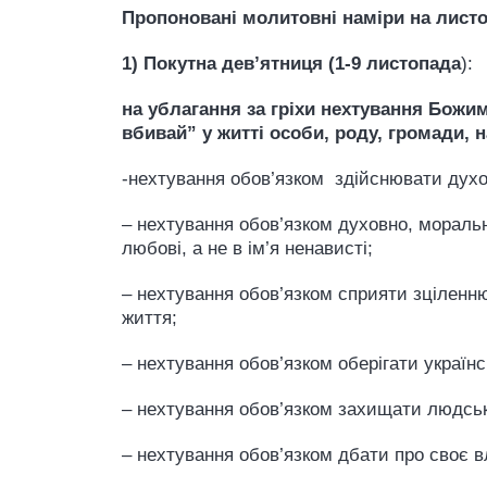
Пропоновані молитовні наміри на листо
1) Покутна дев’ятниця (1-9 листопада
)
на ублагання за гріхи нехтування Божим
вбивай” у житті особи, роду, громади, 
-нехтування обов’язком здійснювати духо
– нехтування обов’язком духовно, моральн
любові, а не в ім’я ненависті;
– нехтування обов’язком сприяти зціленню 
життя;
– нехтування обов’язком оберігати україн
– нехтування обов’язком захищати людськ
– нехтування обов’язком дбати про своє 