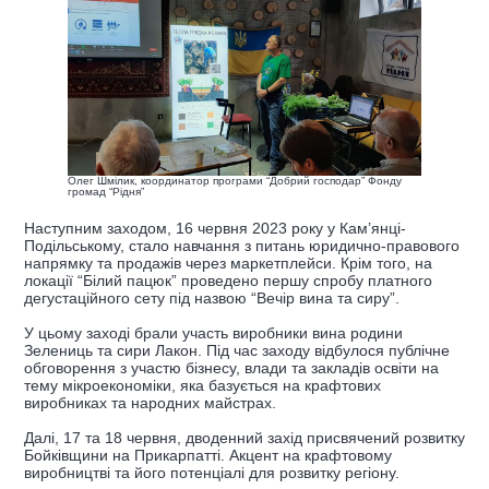
Олег Шмілик, координатор програми “Добрий господар” Фонду
громад “Рідня”
Наступним заходом, 16 червня 2023 року у Кам’янці-
Подільському, стало навчання з питань юридично-правового
напрямку та продажів через маркетплейси. Крім того, на
локації “Білий пацюк” проведено першу спробу платного
дегустаційного сету під назвою “Вечір вина та сиру”.
У цьому заході брали участь виробники вина родини
Зелениць та сири Лакон. Під час заходу відбулося публічне
обговорення з участю бізнесу, влади та закладів освіти на
тему мікроекономіки, яка базується на крафтових
виробниках та народних майстрах.
Далі, 17 та 18 червня, дводенний захід присвячений розвитку
Бойківщини на Прикарпатті. Акцент на крафтовому
виробництві та його потенціалі для розвитку регіону.