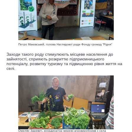
Петро Маковський, голова Наглядової ради Фонду громад “Рідня”
Заходи такого роду стимулюють місцеве населення до
зайнятості, сприяють розкриттю підприємницького
потенціалу, розвитку туризму та підвищенню рівня життя на
селі.
Омелян Заревич, координатор мережі агровиробників з села