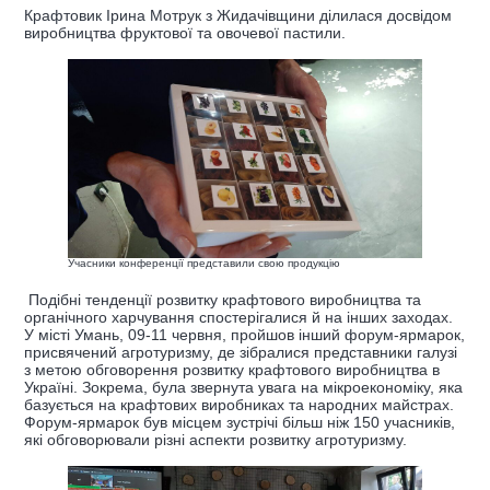
Крафтовик Ірина Мотрук з Жидачівщини ділилася досвідом
виробництва фруктової та овочевої пастили.
Учасники конференції представили свою продукцію
Подібні тенденції розвитку крафтового виробництва та
органічного харчування спостерігалися й на інших заходах.
У місті Умань, 09-11 червня, пройшов інший форум-ярмарок,
присвячений агротуризму, де зібралися представники галузі
з метою обговорення розвитку крафтового виробництва в
Україні. Зокрема, була звернута увага на мікроекономіку, яка
базується на крафтових виробниках та народних майстрах.
Форум-ярмарок був місцем зустрічі більш ніж 150 учасників,
які обговорювали різні аспекти розвитку агротуризму.