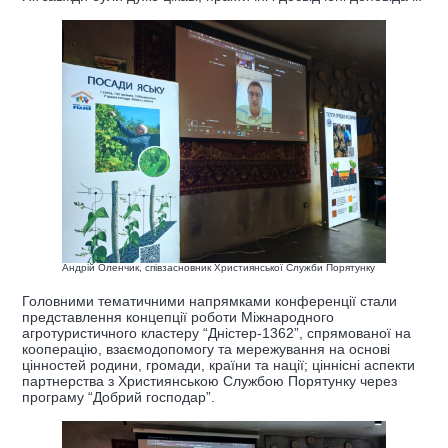
Андрій Оленчик, співзасновник Християнської Служби Порятунку
Головними тематичними напрямками конференції стали
представлення концепції роботи Міжнародного
агротуристичного кластеру “Дністер-1362”, спрямованої на
кооперацію, взаємодопомогу та мережування на основі
цінностей родини, громади, країни та нації; ціннісні аспекти
партнерства з Християнською Службою Порятунку через
програму “Добрий господар”.