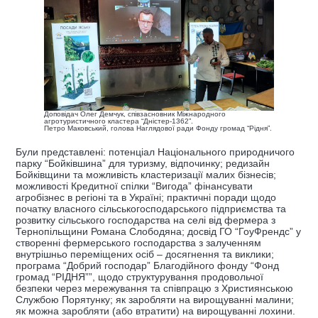
Доповідач Олег Демчук, співзасновник Міжнародного
агротуристичного кластера “Дністер-1362”.
Петро Маковський, голова Наглядової ради Фонду громад “Рідня”.
Були представлені: потенціал Національного природничого
парку “Бойківшина” для туризму, відпочинку; редизайн
Бойківщини та можливість кластеризації малих бізнесів;
можливості Кредитної спілки “Вигода” фінансувати
агробізнес в регіоні та в Україні; практичні поради щодо
початку власного сільськогосподарського підприємства та
розвитку сільського господарства на селі від фермера з
Тернопільщини Романа Слободяна; досвід ГО “ГоуФрендс” у
створенні фермерського господарства з залученням
внутрішньо переміщених осіб – досягнення та виклики;
програма “Добрий господар” Благодійного фонду “Фонд
громад “РІДНЯ””, щодо структурування продовольчої
безпеки через мережування та співпрацю з Християнською
Службою Порятунку; як заробляти на вирощуванні малини;
як можна заробляти (або втратити) на вирощуванні лохини.