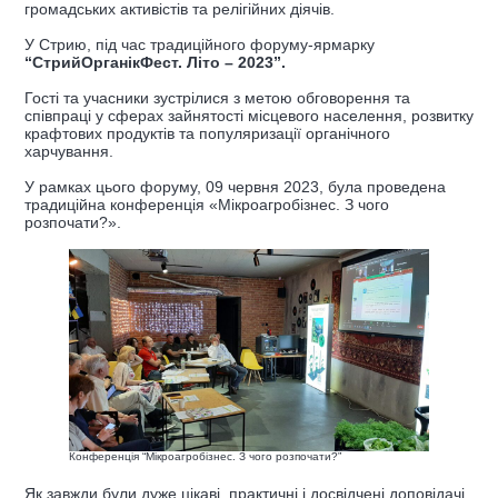
громадських активістів та релігійних діячів.
У Стрию, під час традиційного форуму-ярмарку
“СтрийОрганікФест. Літо – 2023”.
Гості та учасники зустрілися з метою обговорення та
співпраці у сферах зайнятості місцевого населення, розвитку
крафтових продуктів та популяризації органічного
харчування.
У рамках цього форуму, 09 червня 2023, була проведена
традиційна конференція «Мікроагробізнес. З чого
розпочати?».
Конференція “Мікроагробізнес. З чого розпочати?”
Як завжди були дуже цікаві, практичні і досвідчені доповідачі.