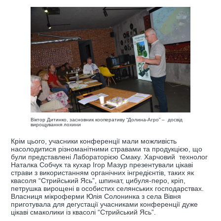
Віктор Дитинко, засновник кооперативу “Долина-Агро” – досвід
вирощування лохини
Крім цього, учасники конференції мали можливість
насолодитися різноманітними стравами та продукцією, що
були представлені Лабораторією Смаку. Харчовий технолог
Наталка Собчук та кухар Ігор Мазур презентували цікаві
страви з використанням органічних інгредієнтів, таких як
квасоля “Стрийський Ясь”, шпинат, цибуля-перо, кріп,
петрушка вирощені в особистих селянських господарствах.
Власниця мікроферми Юлія Солонинка з села Вівня
приготувала для дегустації учасниками конференції дуже
цікаві смаколики із квасолі “Стрийський Ясь”.