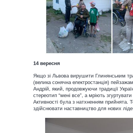
14 вересня
Якщо зі Львова вирушити Глинянським тр
(велика сонячна електростанція) пейзажам
Андрій, який, продовжуючи традиції Украї
стереотип “мені все”, а мріють згуртувати
Активності була з натхненням прийнята. 
здійснювати наставництво для нових лідер