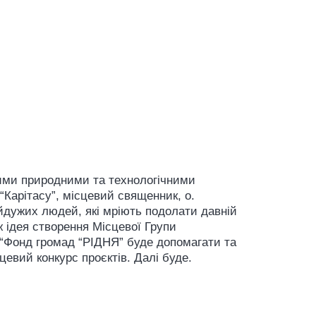
ими природними та технологічними
“Карітасу”, місцевий священник, о.
айдужих людей, які мріють подолати давній
ж ідея створення Місцевої Групи
 “Фонд громад “РІДНЯ” буде допомагати та
евий конкурс проєктів. Далі буде.