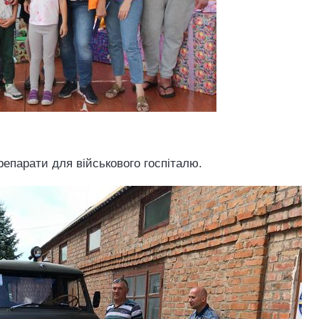
епарати для військового госпіталю.