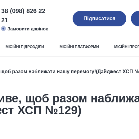
38 (098) 826 22
Підписатися
21
Замовити дзвінок
МІСІЙНІ ПІДРОЗДІЛИ
МІСІЙНІ ПЛАТФОРМИ
МІСІЙНІ ПР
 щоб разом наближати нашу перемогу!(Дайджест ХСП №
иве, щоб разом наближ
ест ХСП №129)