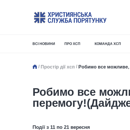
ВСІ НОВИНИ
ПРО ХСП
КОМАНДА ХСП
/
/
Простір дії хсп
Робимо все можливе,
Робимо все можл
перемогу!(Дайдж
Події з 11 по 21 вересня