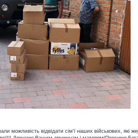
 мали можливість відвідати сім’ї наших військових, які
ерої!!! Дякуємо Вашим дружинам і матерям!Просимо Бога