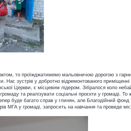
актом, то проїжджатимемо мальовничою дорогою з гарн
и. Нас зустрів у добротно відремонтованого приміщенні 
нської Церкви, є місцевим лідером. Зібралося коло неб
 громаду та реалізувати соціальні проєкти у громаді. То 
Тепер буде багато справ у глинян, але Благодійний фонд
ів МГА у громаді, запросить на навчання та проведе місц