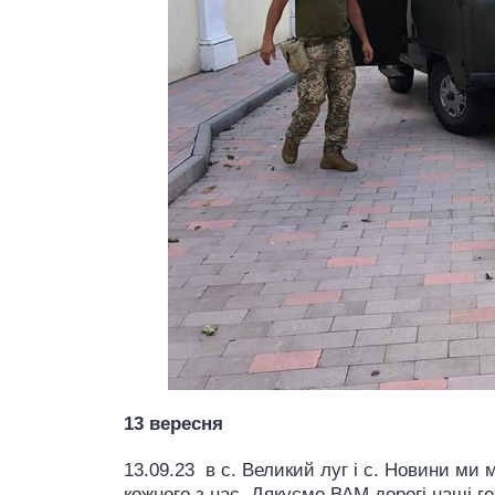
13 вересня
13.09.23 в с. Великий луг і с. Новини ми
кожного з нас. Дякуємо ВАМ дорогі наші г