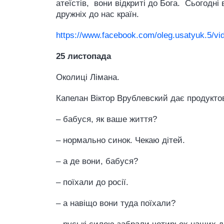
атеїстів, вони відкриті до Бога. Сьогодні
дружніх до нас країн.
https://www.facebook.com/oleg.usatyuk.5/v
25 листопада
Околиці Лімана.
Капелан Віктор Врублевский дає продуктов
– бабуся, як ваше життя?
– нормально синок. Чекаю дітей.
– а де вони, бабуся?
– поїхали до росії.
– а навіщо вони туда поїхали?