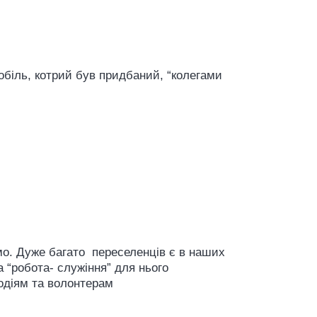
біль, котрий був придбаний, “колегами
емо. Дуже багато переселенців є в наших
 “робота- служіння” для нього
одіям та волонтерам