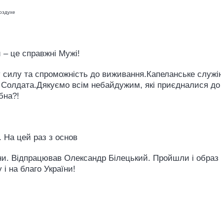
 – це справжні Мужі!
у силу та спроможність до виживання.Капеланське служін
 Солдата.Дякуємо всім небайдужим, які приєдналися до на
бна?!
 На цей раз з основ
и. Відпрацював Олександр Білецький. Пройшли і образ ми
і на благо України!