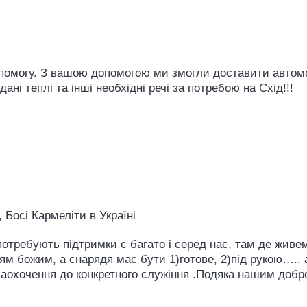
помогу. З вашою допомогою ми змогли доставити автомо
ні теплі та інші необхідні речі за потребою на Схід!!!
, Босі Кармеліти в Україні
 потребують підтримки є багато і серед нас, там де жив
м божим, а снарядя має бути 1)готове, 2)під рукою….. а
 заохочення до конкретного служіння .Подяка нашим добр