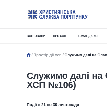
ВСІ НОВИНИ
ПРО ХСП
КОМАНДА ХСП
/
/
Простір дії хсп
Служимо далі на Слав
Служимо далі на 
ХСП №106)
Події з 21 по 30 листопада