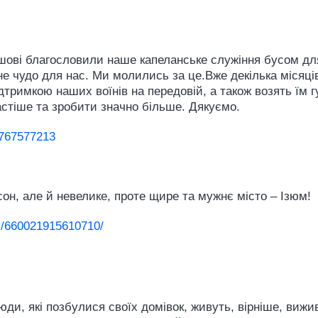
ашові благословили наше капеланське служіння бусом дл
не чудо для нас. Ми молились за це.Вже декілька місяці
римкою наших воїнів на передовій, а також возять їм гу
астіше та зробити значно більше. Дякуємо.
6767577213
он, але й невелике, проте щире та мужнє місто – Ізюм!
s/660021915610710/
юди, які позбулися своїх домівок, живуть, вірніше, виж