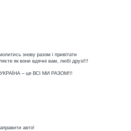
омолитись знову разом і привітати
яєте як вони вдячні вам, любі друзі!!!
о УКРАЇНА – це ВСІ МИ РАЗОМ!!!
заправити авто!