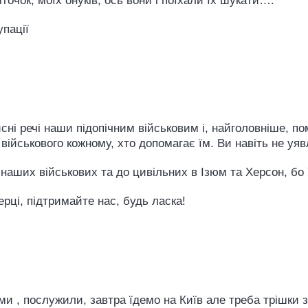
очок, моїх онуків, ось вони і поїхали їх шукати….
упації
сні речі наши підопічним військовим і, найголовніше, п
військового кожному, хто допомагає їм. Ви навіть не уявл
 наших військових та до цивільних в Ізюм та Херсон, б
ерці, підтримайте нас, будь ласка!
ми , послужили, завтра їдемо на Київ але треба трішки 