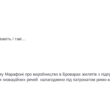
вають і такі…
 Марафоні про виробництво в Броварах жилетів з підіг
их іноваційних речей налагоджено під патронатом римо-