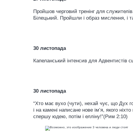
Пройшов черговий тренінг для служителів
Білецький. Пройшли і образ мислення, і та
30 листопада
Капеланський інтенсив для Адвентистів с
30 листопада
“Хто має вухо (чути), нехай чує, що Дух 
і на камені написане нове ім’я, якого ніхто
спершу юдею, потім і елліну!”(Рим 2:10)