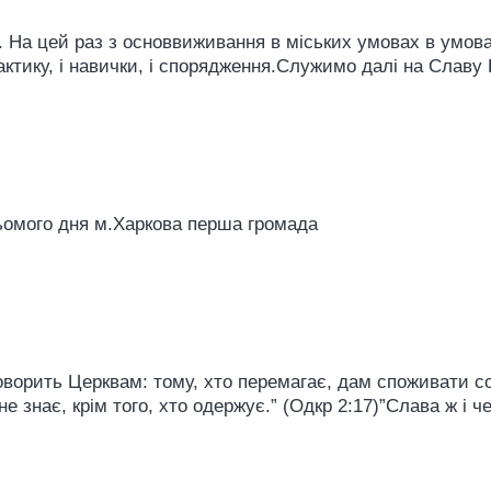
. На цей раз з основвиживання в міських умовах в умов
ктику, і навички, і спорядження.Служимо далі на Славу Б
ьомого дня м.Харкова перша громада
говорить Церквам: тому, хто перемагає, дам споживати со
 не знає, крім того, хто одержує.” (Одкр 2:17)”Слава ж і 