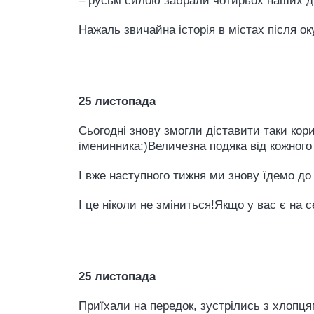
– руські силою забрали чотирьох наших діт
Нажаль звичайна історія в містах після ок
25 листопада
Сьогодні знову змогли діставити таки кори
іменинника:)Величезна подяка від кожного 
І вже наступного тижня ми знову їдемо до
І це ніколи не зміниться!Якщо у вас є на с
25 листопада
Приїхали на передок, зустрілись з хлопця