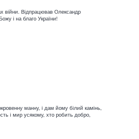
ах війни. Відпрацював Олександр
ожу і на благо України!
кровенну манну, і дам йому білий камінь,
честь і мир усякому, хто робить добро,