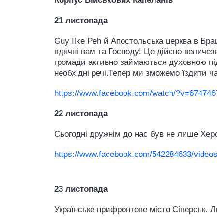
Корпус Військових Капеланів
21 листопада
Guy Ilke Peh й Апостольська церква в Бр
вдячні вам та Господу! Це дійсно величез
громади активно займаються духовною підт
необхідні речі.Тепер ми зможемо їздити ч
https://www.facebook.com/watch/?v=67474
22 листопада
Сьогодні дружнім до нас був не лише Херс
https://www.facebook.com/542284633/video
23 листопада
Українське прифронтове місто Сіверськ. Л