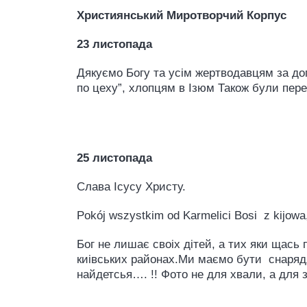
Християнський Миротворчий Корпус
23 листопада
Дякуємо Богу та усім жертводавцям за до
по цеху”, хлопцям в Ізюм Також були переда
25 листопада
Слава Ісусу Христу.
Pokój wszystkim od Karmelici Bosi z kijowa
Бог не лишає своіх дітей, а тих яки щась
киівських районах.Ми маємо бути снарядя
найдетсья…. !! Фото не для хвали, а для