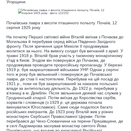
Угорщини.
Почаївська лавра з висоти пташиного польоту. Почаїв, 12
серпня 1925 року
На початку Першої світової війни Віталій виїхав з Почаєва до
Могильова й перебував серед військ Південно-Західного
фронту. Після зречення царя Миколи ІІ продовжував
молитися за нього. На вимогу солдат був вигнаний з армії. У
травні 1918 р. Віталій брав участь у таємному монархічному
з’їзді в Києві. Згодом він повернувся до Почаєва, де
продовжував проводити проросійську пропаганду. У березні
1919 р. був заарештований військами УНР. Однак у серпні
того ж року був звільнений і повернувся до Почаївської
лаври, де став її настоятелем. Перебував на цій посаді до
1921 р., поки не був заарештований за наказом польської
влади за антипольську діяльність. До 1922 р. перебував у
в’язниці в м. Демблін. Після звільнення деякий час служив у
Гродненській єпархії. Потім виїхав до Королівства сербів,
хорватів і словенців (з 1929 р. ця держава почала
іменуватися Югославією). Саме сюди подалося багато
російських емігрантів. До 1923 року Віталій жив у різних
монастирях Сербської Православної Церкви. Потім
перебрався до Чехо-Словаччини на терени Пряшівщини, де
в селі Ладомирова заснував монастир святого Йова
Почаївського, що входив до юрисдикції Російської