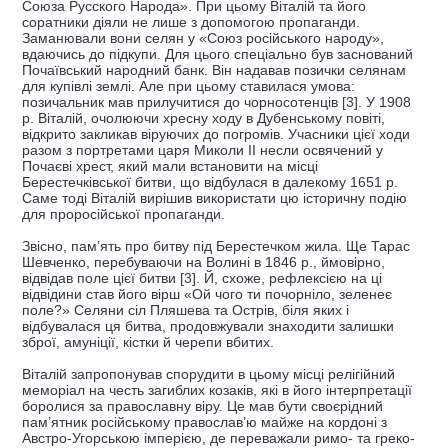
Союза Русского Народа». При цьому Віталій та його
соратники діяли не лише з допомогою пропаганди.
Заманювали вони селян у «Союз російського народу»,
вдаючись до підкупи. Для цього спеціально був заснований
Почаївський народний банк. Він надавав позички селянам
для купівлі землі. Але при цьому ставилася умова:
позичальник мав прилучитися до чорносотенців [3]. У 1908
р. Віталій, очолюючи хресну ходу в Дубенському повіті,
відкрито закликав віруючих до погромів. Учасники цієї ходи
разом з портретами царя Миколи ІІ несли освячений у
Почаєві хрест, який мали встановити на місці
Берестечківської битви, що відбулася в далекому 1651 р.
Саме тоді Віталій вирішив використати цю історичну подію
для проросійської пропаганди.
Звісно, пам’ять про битву під Берестечком жила. Ще Тарас
Шевченко, перебуваючи на Волині в 1846 р., ймовірно,
відвідав поле цієї битви [3]. Й, схоже, рефлексією на ці
відвідини став його вірш «Ой чого ти почорніло, зеленеє
поле?» Селяни сіл Пляшева та Острів, біля яких і
відбувалася ця битва, продовжували знаходити залишки
зброї, амуніції, кістки й черепи вбитих.
Віталій запропонував спорудити в цьому місці релігійний
меморіал на честь загиблих козаків, які в його інтерпретації
боролися за православну віру. Це мав бути своєрідний
пам’ятник російському православ’ю майже на кордоні з
Австро-Угорською імперією, де переважали римо- та греко-