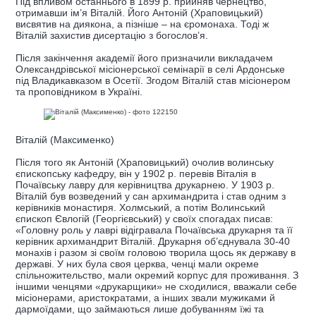
Під впливом останнього в 1899 р. прийняв чернецтво,
отримавши ім’я Віталій. Його Антоній (Храповицький)
висвятив на диякона, а пізніше – на єромонаха. Тоді ж
Віталій захистив дисертацію з богослов’я.
Після закінчення академії його призначили викладачем
Олександрівської місіонерської семінарії в селі Ардонське
під Владикавказом в Осетії. Згодом Віталій став місіонером
та проповідником в Україні.
Віталій (Максименко)
Після того як Антоній (Храповицький) очолив волинську
єпископську кафедру, він у 1902 р. перевів Віталія в
Почаївську лавру для керівництва друкарнею. У 1903 р.
Віталій був возведений у сан архимандрита і став одним з
керівників монастиря. Холмський, а потім Волинський
єпископ Євлогій (Георгієвський) у своїх спогадах писав:
«Головну роль у лаврі відігравала Почаївська друкарня та її
керівник архимандрит Віталій. Друкарня об’єднувала 30-40
монахів і разом зі своїм головою творила щось як державу в
державі. У них була своя церква, ченці мали окреме
спільножительство, мали окремий корпус для проживання. З
іншими ченцями «друкарщики» не сходилися, вважали себе
місіонерами, аристократами, а інших звали мужиками й
дармоїдами, що займаються лише добуванням їжі та