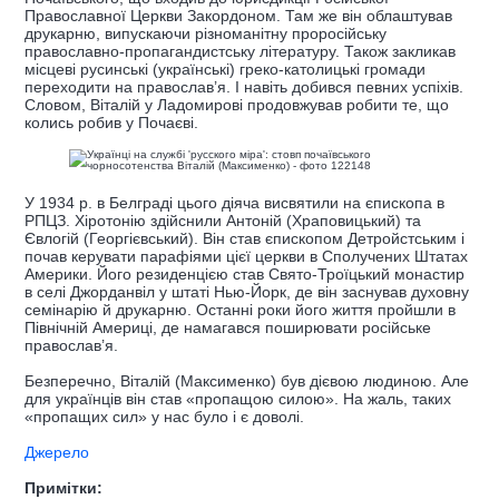
Православної Церкви Закордоном. Там же він облаштував
друкарню, випускаючи різноманітну проросійську
православно-пропагандистську літературу. Також закликав
місцеві русинські (українські) греко-католицькі громади
переходити на православ’я. І навіть добився певних успіхів.
Словом, Віталій у Ладомирові продовжував робити те, що
колись робив у Почаєві.
У 1934 р. в Белграді цього діяча висвятили на єпископа в
РПЦЗ. Хіротонію здійснили Антоній (Храповицький) та
Євлогій (Георгієвський). Він став єпископом Детройстським і
почав керувати парафіями цієї церкви в Сполучених Штатах
Америки. Його резиденцією став Свято-Троїцький монастир
в селі Джорданвіл у штаті Нью-Йорк, де він заснував духовну
семінарію й друкарню. Останні роки його життя пройшли в
Північній Америці, де намагався поширювати російське
православ’я.
Безперечно, Віталій (Максименко) був дієвою людиною. Але
для українців він став «пропащою силою». На жаль, таких
«пропащих сил» у нас було і є доволі.
Джерело
Примітки: