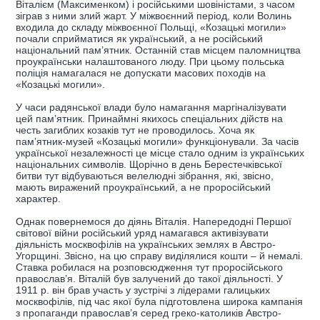
Віталієм (Максименком) і російськими шовіністами, з часом
зіграв з ними злий жарт. У міжвоєнний період, коли Волинь
входила до складу міжвоєнної Польщі, «Козацькі могили»
почали сприйматися як український, а не російський
національний пам’ятник. Останній став місцем паломництва
проукраїнськи налаштованого люду. При цьому польська
поліція намагалася не допускати масових походів на
«Козацькі могили».
У часи радянської влади було намагання маргіналізувати
цей пам’ятник. Принаймні якихось спеціальних дійств на
честь загиблих козаків тут не проводилось. Хоча як
пам’ятник-музей «Козацькі могили» функціонували. За часів
української незалежності це місце стало одним із українських
національних символів. Щорічно в день Берестечківської
битви тут відбуваються велелюдні зібрання, які, звісно,
мають виражений проукраїнський, а не проросійський
характер.
Однак повернемося до діянь Віталія. Напередодні Першої
світової війни російський уряд намагався активізувати
діяльність москвофілів на українських землях в Австро-
Угорщині. Звісно, на цю справу виділялися кошти – й немалі.
Ставка робилася на розповсюдження тут проросійського
православ’я. Віталій був залучений до такої діяльності. У
1911 р. він брав участь у зустрічі з лідерами галицьких
москвофілів, під час якої була підготовлена широка кампанія
з пропаганди православ’я серед греко-католиків Австро-