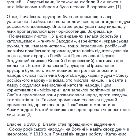
грошей… Лаврські ченці їх також не любили й сміялися з
них. Між двома таборами була незгода й ворожнеча» [1].
Отже, Почаївська друкарня була автономною в лаврі
установою. І займалася вона політичною пропагандою в дусі
російського шовінізму. Віталій же редагував низку видань, у
яких пропагувалися ідеї чорносотенців. Зокрема, це
«Почаевский листок». У цих виданнях велася боротьба з
католицизмом, «гнилим Заходом», єврейством, українським
рухом, т. зв. «мазепинством», тощо. Агресивний російський
шовінізм почаївського архимандрита навіть відштовхував від
нього деяких єрархів Російської Православної Церкви.
Згадуваний єпископ Євлогій (Георгієвський) так писав про
діяльність Віталія й лаврської друкарні: «Призначення
друкарні було не стільки поширення релігійної освіти в
народі, скільки політична боротьба «друкарів» у дусі «Союзу
російського народу» зі всіма, хто мислив інакше. На свята в
лавру сходилися незчисленні натовпи народу, і цим
користувалися «місіонери» для запеклої політичної агітації.
Своїми промовами вони розпалювали народ проти «жидів»,
інтелігентів та ін. Такими промовами славився відомий
єромонах Ілідор, вихованець Почаївського монастиря…
Архимандрит Віталій поширював серед прочан чорносотенні
листівки» [2].
Власне, з 1906 р. Віталій став провідником відділення
«Союзу російського народу» на Волині й навіть своєрідним її
ідеологом. У 1910 р. в Почаєві він видав роботу «Катехизис