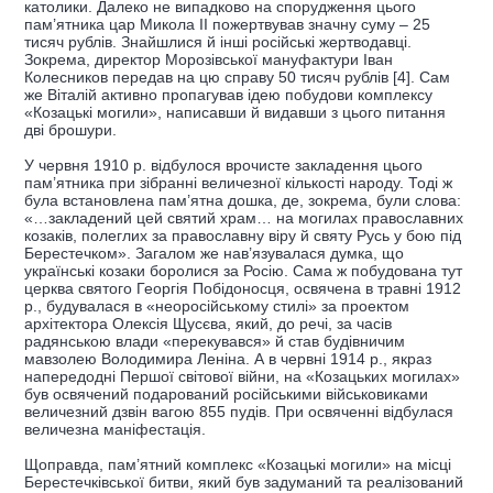
католики. Далеко не випадково на спорудження цього
пам’ятника цар Микола ІІ пожертвував значну суму – 25
тисяч рублів. Знайшлися й інші російські жертводавці.
Зокрема, директор Морозівської мануфактури Іван
Колесников передав на цю справу 50 тисяч рублів [4]. Сам
же Віталій активно пропагував ідею побудови комплексу
«Козацькі могили», написавши й видавши з цього питання
дві брошури.
У червня 1910 р. відбулося врочисте закладення цього
пам’ятника при зібранні величезної кількості народу. Тоді ж
була встановлена пам’ятна дошка, де, зокрема, були слова:
«…закладений цей святий храм… на могилах православних
козаків, полеглих за православну віру й святу Русь у бою під
Берестечком». Загалом же нав’язувалася думка, що
українські козаки боролися за Росію. Сама ж побудована тут
церква святого Георгія Побідоносця, освячена в травні 1912
р., будувалася в «неоросійському стилі» за проектом
архітектора Олексія Щусєва, який, до речі, за часів
радянською влади «перекувався» й став будівничим
мавзолею Володимира Леніна. А в червні 1914 р., якраз
напередодні Першої світової війни, на «Козацьких могилах»
був освячений подарований російськими військовиками
величезний дзвін вагою 855 пудів. При освяченні відбулася
величезна маніфестація.
Щоправда, пам’ятний комплекс «Козацькі могили» на місці
Берестечківської битви, який був задуманий та реалізований