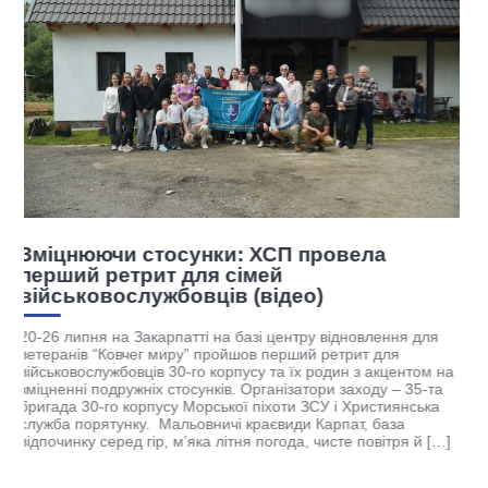
ХСП розпочала чергову співпрацю для
підтримки ветеранів
Християнська служба порятунку, Рівненський державний
гуманітарний університет (РДГУ) та громадська організац
ня для
“ЛЮКС МУНДІ” підписали тристоронню угоду про
я
співробітництво. Партнерство передбачає спільний розв
ентом на
освітніх програм, підготовку фахівців із соціально-духовн
– 35-та
супроводу та реалізацію проєктів, спрямованих на підтр
янська
ветеранів, військовослужбовців і їхніх родин. За словами
за
координатора ХСП Андрія Оленчика, метою співпраці є
ря й […]
об’єднання ресурсів академічної спільноти та громадсько
[…]