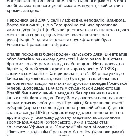
Волинського архиєпископа Антонія (Храповицького). В його
особі маємо типового українського манкурта, який служив
«російській ідеї».
Народився цей діяч у селі Глафирівка неподалік Таганрога.
Варто відзначити, що в Таганрозі на той час проживало
чимало українців. Ще більше це стосується сіл навколо цього
міста. Інша справа, що місцеве населення зазнало
русифікації. А одним із головних русифікаторів була
Російська Православна Церква.
Віталій походив із бідної родини сільського дяка. Він втратив
обох батьків у ранньому дитинстві. І його разом із шістьма
братами та сестрами взяв до себе дядько. Незважаючи на
бідність, Віталій зумів отримати хорошу освіту. У 1893 р.
закінчив семінарію в Катеринославі, а в 1894 р. вступив до
Київської духовної академії. Це був один із найбільших і
авторитетних вищих навчальних духових закладів Російської
імперії. Щоправда, за участь у студентській демонстрації
Віталій був виключений з академії без права навчання в
інших освітніх закладах. Тому йому довелося влаштуватися
на вчительську роботу в селі Прявдівці Катеринославської
губернії (зараз це село в Дніпропетровській області), де він
залишався до 1896 р. Однак йому вдалося поновитися на
другий курс у Казанську духовну академію за сприянням
єромонаха Андрія (Ухтомського), який згодом став
єпископом Уфимським. У академії він познайомився й
зблизився з тодішнім її ректором Антонієм (Храповицьким).