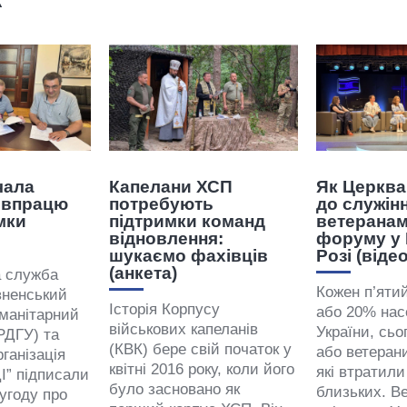
чала
Капелани ХСП
Як Церква
івпрацю
потребують
до служін
мки
підтримки команд
ветеранам
відновлення:
форуму у
шукаємо фахівців
Розі (відео
(анкета)
а служба
Кожен п’ятий
вненський
Історія Корпусу
або 20% нас
манітарний
військових капеланів
України, сьо
РДГУ) та
(КВК) бере свій початок у
або ветеран
ганізація
квітні 2016 року, коли його
які втратили
” підписали
було засновано як
близьких. В
угоду про