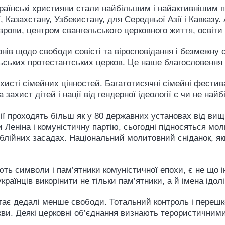
раїнські християни стали найбільшим і найактивнішим 
, Казахстану, Узбекистану, для Середньої Азії і Кавказу.
ропи, центром євангельського церковного життя, освіти і 
нів щодо свободи совісті та віросповідання і безмежну с
льських протестантських церков. Це наше благословення
хисті сімейних цінностей. Багатотисячні сімейні фестив
 захист дітей і нації від гендерної ідеології є чи не на
ії проходять більш як у 80 державних установах від вищ
Леніна і комуністичну партію, сьогодні підносяться мол
іблійних засадах. Національний молитовний сніданок, як
ають символи і пам’ятники комуністичної епохи, є не що і
країнців викорінити не тільки пам’ятники, а й імена ідол
 стає дедалі менше свободи. Тотальний контроль і перешк
ви. Деякі церковні об’єднання визнають терористичними