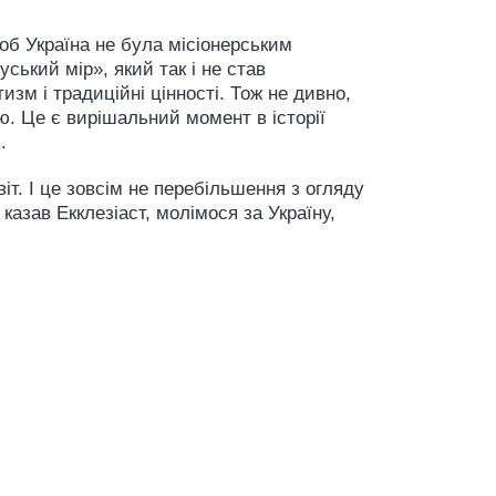
щоб Україна не була місіонерським
ський мір», який так і не став
изм і традиційні цінності. Тож не дивно,
ю. Це є вирішальний момент в історії
.
іт. І це зовсім не перебільшення з огляду
казав Екклезіаст, молімося за Україну,