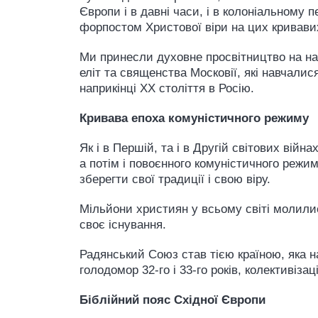
Європи і в давні часи, і в колоніальному 
форпостом Христової віри на цих кривави
Ми принесли духовне просвітництво на наш
еліт та священства Московії, які навчалис
наприкінці XX століття в Росію.
Кривава епоха комуністичного режиму
Як і в Першій, та і в Другій світових війн
а потім і повоєнного комуністичного режим
зберегти свої традиції і свою віру.
Мільйони християн у всьому світі молилис
своє існування.
Радянський Союз став тією країною, яка н
голодомор 32-го і 33-го років, колективіза
Біблійний пояс Східної Європи