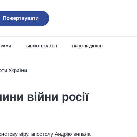
Пожертвувати
ОГРАМИ
БІБЛІОТЕКА ХСП
ПРОСТІР ДІЇ ХСП
оти України
ини війни росії
ристову віру, апостолу Андрію випала