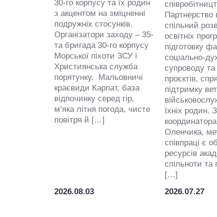
30-го корпусу та їх родин
співробітниц
з акцентом на зміцненні
Партнерство 
подружніх стосунків.
спільний роз
Організатори заходу – 35-
освітніх прог
та бригада 30-го корпусу
підготовку фа
Морської піхоти ЗСУ і
соціально-ду
Християнська служба
супроводу та
порятунку. Мальовничі
проєктів, сп
краєвиди Карпат, база
підтримку вет
відпочинку серед гір,
військовослуж
м’яка літня погода, чисте
їхніх родин. 
повітря й […]
координатора
Оленчика, м
співпраці є о
ресурсів акад
спільноти та
[…]
2026.08.03
2026.07.27