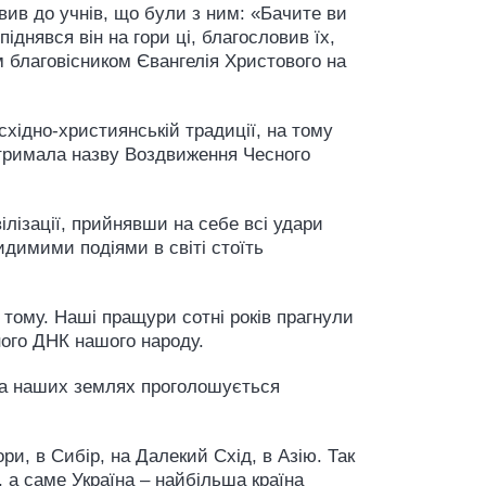
овив до учнів, що були з ним: «Бачите ви
піднявся він на гори ці, благословив їх,
м благовісником Євангелія Христового на
східно-християнській традиції, на тому
 отримала назву Воздвиження Чесного
ілізації, прийнявши на себе всі удари
видимими подіями в світі стоїть
 тому. Наші пращури сотні років прагнули
ного ДНК нашого народу.
 на наших землях проголошується
ори, в Сибір, на Далекий Схід, в Азію. Так
ії, а саме Україна – найбільша країна