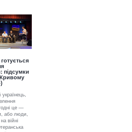
 готується
ня
: підсумки
 Кривому
)
 українець,
елення
годні це —
и, або люди,
 на війні
етеранська