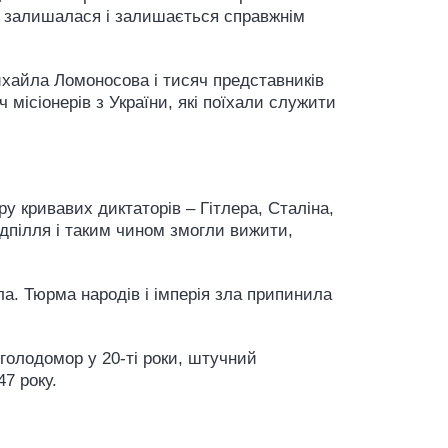
тті залишалася і залишається справжнім
ихайла Ломоносова і тисяч представників
 місіонерів з України, які поїхали служити
ру кривавих диктаторів – Гітлера, Сталіна,
підпілля і таким чином змогли вижити,
ла. Тюрма народів і імперія зла припинила
голодомор у 20-ті роки, штучний
47 року.