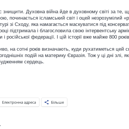
с знищити. Духовна війна йде в духовному світі за те, 
ю, починається ісламський світ і оцей незрозумілий «ру
урі зі Сходу, яка намагається маскуватися під консерват
оці підтримала і благословила свою інтервентську армі
і російської федерації. І цій історії вже майже 800 років
во, на сотні років визначають, куди рухатиметься цей св
днішніх подій на материку Євразія. Тож у ці дні злі, як 
будженням сердець.
Електронна адреса
Більше
ж