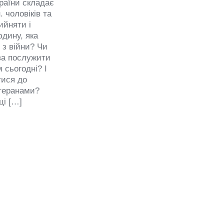
раїни складає
 чоловіків та
ийняти і
юдину, яка
 з війни? Чи
ва послужити
 сьогодні? І
тися до
етеранами?
ці […]