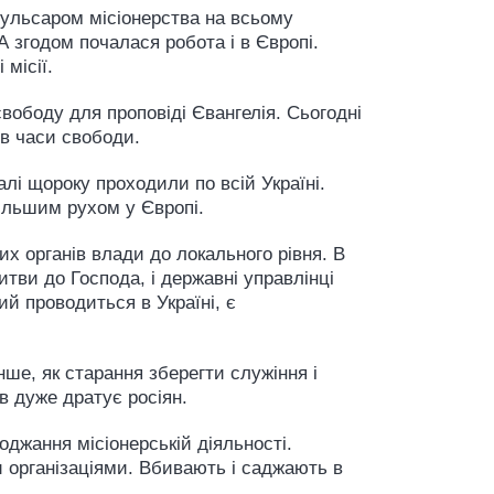
пульсаром місіонерства на всьому
 А згодом почалася робота і в Європі.
місії.
вободу для проповіді Євангелія. Сьогодні
 в часи свободи.
алі щороку проходили по всій Україні.
йбільшим рухом у Європі.
их органів влади до локального рівня. В
итви до Господа, і державні управлінці
ий проводиться в Україні, є
нше, як старання зберегти служіння і
ів дуже дратує росіян.
оджання місіонерській діяльності.
 організаціями. Вбивають і саджають в