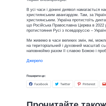
В усі часи і донині диявол намагається на
християнським авангардом. Там, за Україно
християнським. Україна протистоїть диктат
що Російська Православна Церква в 2022 р
протистояння Русі з псевдоруссю – України 
Ми живемо в часи великих змін, які, можли
на територіальний і духовний масштаб сього
наповнюймо разом її славою Божою і про
Джерело
Поширити це:
Facebook
Twitter
Pinterest
Прочитайте тако