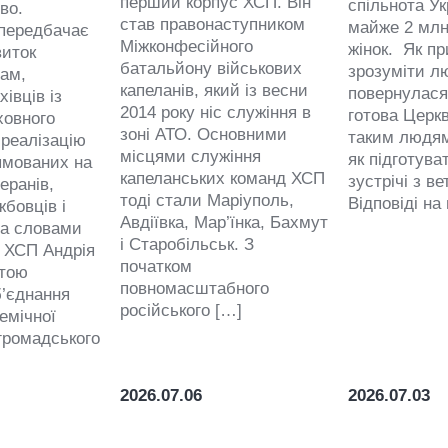
перший корпус ХСП. Він
спільнота Ук
тво.
став правонаступником
майже 2 млн.
передбачає
Міжконфесійного
жінок. Як пр
виток
батальйону військових
зрозуміти л
рам,
капеланів, який із весни
повернулася
хівців із
2014 року ніс служіння в
готова Церк
ховного
зоні АТО. Основними
таким людям
 реалізацію
місцями служіння
як підготува
рямованих на
капеланських команд ХСП
зустрічі з в
еранів,
тоді стали Маріуполь,
Відповіді на 
бовців і
Авдіївка, Мар’їнка, Бахмут
За словами
і Старобільськ. З
 ХСП Андрія
початком
етою
повномасштабного
б’єднання
російського […]
емічної
 громадського
2026.07.06
2026.07.03