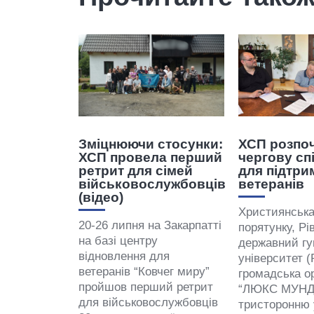
Зміцнюючи стосунки:
ХСП розпо
ХСП провела перший
чергову сп
ретрит для сімей
для підтри
військовослужбовців
ветеранів
(відео)
Християнськ
20-26 липня на Закарпатті
порятунку, Рі
на базі центру
державний гу
відновлення для
університет (
ветеранів “Ковчег миру”
громадська ор
пройшов перший ретрит
“ЛЮКС МУНДІ
для військовослужбовців
тристоронню 