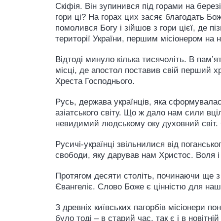
Скіфія. Він зупинився під горами на берез
гори ці? На горах цих засяє благодать Божа
помолився Богу і зійшов з гори цієї, де 
території України, першим місіонером на 
Відтоді минуло кілька тисячоліть. В пам’я
місці, де апостол поставив свій перший х
Хреста Господнього.
Русь, держава українців, яка сформувалас
азіатського світу. Що ж дало нам сили вці
невидимий людському оку духовний світ. С
Русичі-українці звільнилися від поганськ
свободи, яку дарував нам Христос. Воля 
Протягом десяти століть, починаючи ще з
Євангеліє. Слово Боже є цінністю для наш
З древніх київських пагорбів місіонери пон
було тоді – в старий час, так є і в новітні