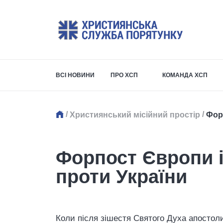
ВСІ НОВИНИ
ПРО ХСП
КОМАНДА ХСП
/
/
Християнський місійний простір
Форп
Форпост Європи і 
проти України
Коли після зішестя Святого Духа апостоли