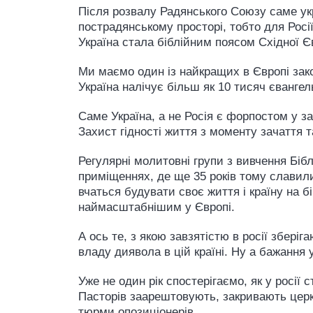
Після розвалу Радянського Союзу саме ук
пострадянському просторі, тобто для Росії
Україна стала біблійним поясом Східної Єв
Ми маємо один із найкращих в Європі зако
Україна налічує більш як 10 тисяч єванге
Саме Україна, а не Росія є форпостом у за
Захист гідності життя з моменту зачаття та
Регулярні молитовні групи з вивчення Бібл
приміщеннях, де ще 35 років тому славили 
вчаться будувати своє життя і країну на б
наймасштабнішим у Європі.
А ось те, з якою завзятістю в росії зберіг
владу диявола в цій країні. Ну а бажання у
Уже не один рік спостерігаємо, як у росії
Пасторів заарештовують, закривають церк
тюрми опозиціонерів.