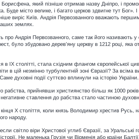
і Борисфена, який пізніше отримав назву Дніпро, і пром
. Буде місто велике, і багато церков здвигне тут Бог». І 
пізніше виріс Київ. Андрія Первозванного вважають перши
наших землях.
ть про Андрія Первозванного, саме так його називають у 
рест, було збудовано дерев’яну церкву в 1212 році, яка
я в IX столітті, стала східним флангом європейської цив
літи в цій незмінно турбулентній зоні Євразії? За всіма 
аме духовні події суттєво вплинули на історію України.
ого рабства, прийнявши християнство більш як 1000 років
і негативне ставлення до рабства стало частиною духов
 кінця X століття, коли князь Володимир хрестив Русь,
ого народу.
если світло віри Христової углиб Євразії, за Уральські г
й історії. Не маленька Грузія чи Вірменія або країни Балт