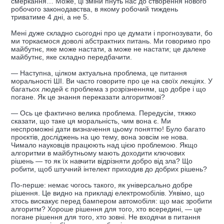
смеркання… Може, ці зміни пнуть нас до створення нового
робочого законодавства, в якому робочий тиждень
триватиме 4 дні, а не 5.
Мені дуже складно сьогодні про це думати і прогнозувати, бо
ми торкаємося доволі абстрактних питань. Ми говоримо про
майбутнє, яке може настати, а може не настати; це далеке
майбутнє, яке складно передбачити.
— Наступна, цілком актуальна проблема, це питання
моральності ШІ. Ви часто говорите про це на своїх лекціях. У
багатьох людей є проблема з розрізненням, що добре і що
погане. Як це знання переказати алгоритмові?
— Ось це фактично велика проблема. Передусім, тяжко
сказати, що таке ця моральність, чим вона є. Ми
неспроможні дати визначення цьому поняттю! Було багато
проєктів, досліджень на цю тему, вона зовсім не нова.
Чимало науковців працюють над цією проблемою. Якщо
алгоритми в майбутньому мають доходити ключових
рішень — то як їх навчити відрізняти добро від зла? Що
робити, щоб штучний інтелект приходив до добрих рішень?
По-перше: немає чогось такого, як універсально добре
рішення. Це видно на прикладі електромобілів. Уявімо, що
хтось вискакує перед бампером автомобіля: що має зробити
алгоритм? Хороше рішення для того, хто всередині, — це
погане рішення для того, хто зовні. Не входячи в питання