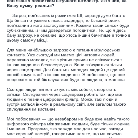
пов’язані з розвитком штучного інтелекту. Які з них, на
Вашу думку, реальні?
— Загроз, пов’язаних із розвитком ШІ, справді дуже багато.
Що більш потужним є якесь знаряддя, то більший ризик
пов’язаний з його застосуванням. Кожний такий список буде
суб’єктивним, із чим доведеться погодитися. Те, що я десь
бачу загрозу, не означає, що хтось інший бачитиме її точно в
цьому самому місці.
Для мене найбільшою загрозою є питання міжлюдських
контактів. Уже сьогодні ми маємо цілі натовпи людей,
переважно молодих, які з різних причин не спілкуються з
іншою людиною безпосередньо. Вони зв’язуються тільки
через соцмережі. Для багатьох молодих людей це єдиний
спосіб комунікації з іншою людиною. Я побоююся, що вже
невдовзі «по той бік слухавки» буде не людина, а машина.
Сьогодні люди, які контактують між собою, створюють
зв’язки. Спілкування через соцмережі робить так, що між
людьми є певний цифровий фільтр. Може, такі люди й
зустрічаються інколи в реальному світі, але загалом такого
спілкування їм вистачає.
Мої побоювання — що незабаром не буде вже навіть такого
цифрового фільтра між живими людьми, буде тільки людина
і машина. Програма, яка завжди має для нас час, завжди
має хороший настрій, говоритиме нам те, що ми хочемо