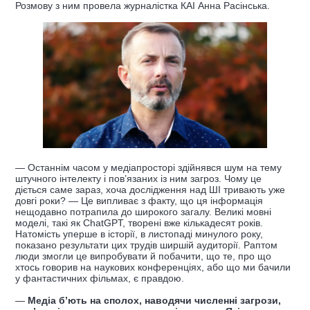
Розмову з ним провела журналістка КАІ Анна Расінська.
— Останнім часом у медіапросторі здійнявся шум на тему
штучного інтелекту і пов’язаних із ним загроз. Чому це
діється саме зараз, хоча дослідження над ШІ тривають уже
довгі роки? — Це випливає з факту, що ця інформація
нещодавно потрапила до широкого загалу. Великі мовні
моделі, такі як ChatGPT, творені вже кількадесят років.
Натомість уперше в історії, в листопаді минулого року,
показано результати цих трудів ширшій аудиторії. Раптом
люди змогли це випробувати й побачити, що те, про що
хтось говорив на наукових конференціях, або що ми бачили
у фантастичних фільмах, є правдою.
—
Медіа б’ють на сполох, наводячи численні загрози,