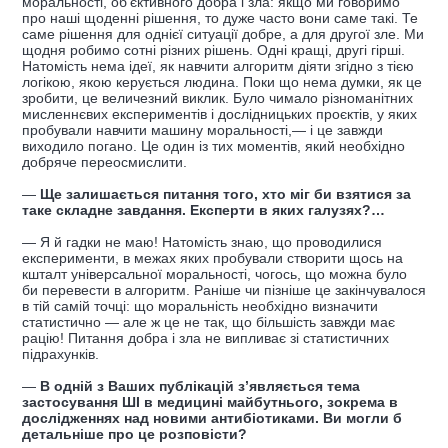
моральності, об’єктивного добра і зла: якщо ми говоримо
про наші щоденні рішення, то дуже часто вони саме такі. Те
саме рішення для однієї ситуації добре, а для другої зле. Ми
щодня робимо сотні різних рішень. Одні кращі, другі гірші.
Натомість нема ідеї, як навчити алгоритм діяти згідно з тією
логікою, якою керується людина. Поки що нема думки, як це
зробити, це величезний виклик. Було чимало різноманітних
мисленнєвих експериментів і дослідницьких проєктів, у яких
пробували навчити машину моральності,— і це завжди
виходило погано. Це один із тих моментів, який необхідно
добряче переосмислити.
—
Ще залишається питання того, хто міг би взятися за
таке складне завдання. Експерти в яких галузях?…
— Я й гадки не маю! Натомість знаю, що проводилися
експерименти, в межах яких пробували створити щось на
кшталт універсальної моральності, чогось, що можна було
би перевести в алгоритм. Раніше чи пізніше це закінчувалося
в тій самій точці: що моральність необхідно визначити
статистично — але ж це не так, що більшість завжди має
рацію! Питання добра і зла не випливає зі статистичних
підрахунків.
—
В одній з Ваших публікацій з’являється тема
застосування ШІ в медицині майбутнього, зокрема в
дослідженнях над новими антибіотиками. Ви могли б
детальніше про це розповісти?