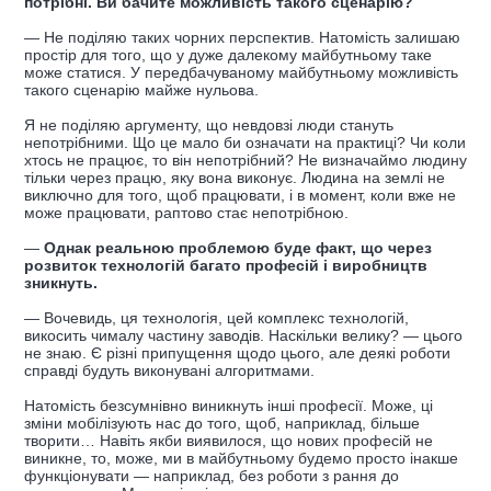
потрібні. Ви бачите можливість такого сценарію?
— Не поділяю таких чорних перспектив. Натомість залишаю
простір для того, що у дуже далекому майбутньому таке
може статися. У передбачуваному майбутньому можливість
такого сценарію майже нульова.
Я не поділяю аргументу, що невдовзі люди стануть
непотрібними. Що це мало би означати на практиці? Чи коли
хтось не працює, то він непотрібний? Не визначаймо людину
тільки через працю, яку вона виконує. Людина на землі не
виключно для того, щоб працювати, і в момент, коли вже не
може працювати, раптово стає непотрібною.
—
Однак реальною проблемою буде факт, що через
розвиток технологій багато професій і виробництв
зникнуть.
— Вочевидь, ця технологія, цей комплекс технологій,
викосить чималу частину заводів. Наскільки велику? — цього
не знаю. Є різні припущення щодо цього, але деякі роботи
справді будуть виконувані алгоритмами.
Натомість безсумнівно виникнуть інші професії. Може, ці
зміни мобілізують нас до того, щоб, наприклад, більше
творити… Навіть якби виявилося, що нових професій не
виникне, то, може, ми в майбутньому будемо просто інакше
функціонувати — наприклад, без роботи з рання до