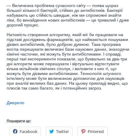
— Величезна проблема сучасного світу — поява щораз
більшої кількості бактерій, стійких до антибіотиків. Бактерії
набувають цю стійкість швидше, ніж ми спроможні знайти
ліки, бо винайдення нових антибіотиків — це тривалий і дуже
дорогий процес.
Натомість створення алгоритму, який міг би працювати на
підставі досліджень фармацевтів, що наймаються пошуками
дієвих антибіотиків, було доброю думкою. Така програма
могла перешукати величезні бази наукових даних, знаходячи
хімічні часточки, які можуть бути антибіотиками. І справді,
перші такі експерименти показали, що буквально за два-три
дні алгоритм може перешукати і віртуально відтестувати
кілька мільйонів хімічних сполук, і виловити з них ті, що
можуть бути дієвими антибіотиками. Технологія штучного
інтелекту може бути величезною допомогою для науковців
при аналізі великих баз даних. На цьому прикладі видно, що
плюсів так само багато, як і потенційних загроз.
Джерело
Поширити це:
Facebook
Twitter
Pinterest