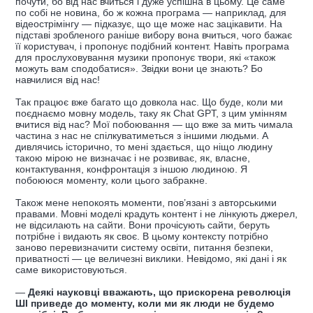
почути, бо від нас вчиться і дуже успішна в цьому. Це саме
по собі не новина, бо ж кожна програма — наприклад, для
відеострімінгу — підказує, що ще може нас зацікавити. На
підставі зробленого раніше вибору вона вчиться, чого бажає
її користувач, і пропонує подібний контент. Навіть програма
для прослуховування музики пропонує твори, які «також
можуть вам сподобатися». Звідки вони це знають? Бо
навчилися від нас!
Так працює вже багато що довкола нас. Що буде, коли ми
поєднаємо мовну модель, таку як Chat GPT, з цим умінням
вчитися від нас? Мої побоювання — що вже за мить чимала
частина з нас не спілкуватиметься з іншими людьми. А
дивлячись історично, то мені здається, що ніщо людину
такою мірою не визначає і не розвиває, як, власне,
контактування, конфронтація з іншою людиною. Я
побоююся моменту, коли цього забракне.
Також мене непокоять моменти, пов’язані з авторськими
правами. Мовні моделі крадуть контент і не лінкують джерел,
не відсилають на сайти. Вони прочісують сайти, беруть
потрібне і видають як своє. В цьому контексту потрібно
заново перевизначити систему освіти, питання безпеки,
приватності — це величезні виклики. Невідомо, які дані і як
саме використовуються.
—
Деякі науковці вважають, що прискорена революція
ШІ приведе до моменту, коли ми як люди не будемо