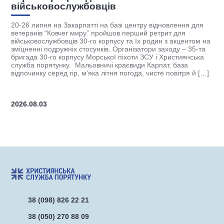
бовців
Християнська служба порят
гуманітарний університет (
атті на базі центру відновлення для
“ЛЮКС МУНДІ” підписали т
ру” пройшов перший ретрит для
співробітництво. Партнерс
0-го корпусу та їх родин з акцентом на
освітніх програм, підготовк
тосунків. Організатори заходу – 35-та
супроводу та реалізацію пр
 Морської піхоти ЗСУ і Християнська
ветеранів, військовослужбов
льовничі краєвиди Карпат, база
координатора ХСП Андрія О
м’яка літня погода, чисте повітря й […]
об’єднання ресурсів академ
[…]
2026.07.27
38 (098) 826 22 21
38 (050) 270 88 09