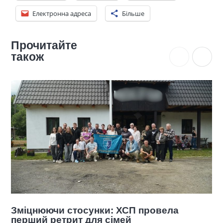
Електронна адреса
Більше
Прочитайте
також
сунки: ХСП провела
ХСП розпочала че
 для сімей
підтримки ветеран