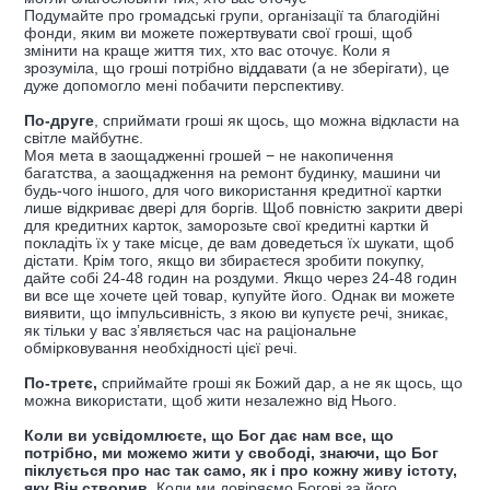
Подумайте про громадські групи, організації та благодійні
фонди, яким ви можете пожертвувати свої гроші, щоб
змінити на краще життя тих, хто вас оточує. Коли я
зрозуміла, що гроші потрібно віддавати (а не зберігати), це
дуже допомогло мені побачити перспективу.
По-друге
, сприймати гроші як щось, що можна відкласти на
світле майбутнє.
Моя мета в заощадженні грошей − не накопичення
багатства, а заощадження на ремонт будинку, машини чи
будь-чого іншого, для чого використання кредитної картки
лише відкриває двері для боргів. Щоб повністю закрити двері
для кредитних карток, заморозьте свої кредитні картки й
покладіть їх у таке місце, де вам доведеться їх шукати, щоб
дістати. Крім того, якщо ви збираєтеся зробити покупку,
дайте собі 24-48 годин на роздуми. Якщо через 24-48 годин
ви все ще хочете цей товар, купуйте його. Однак ви можете
виявити, що імпульсивність, з якою ви купуєте речі, зникає,
як тільки у вас з’являється час на раціональне
обмірковування необхідності цієї речі.
По-третє,
сприймайте гроші як Божий дар, а не як щось, що
можна використати, щоб жити незалежно від Нього.
Коли ви усвідомлюєте, що Бог дає нам все, що
потрібно, ми можемо жити у свободі, знаючи, що Бог
піклується про нас так само, як і про кожну живу істоту,
яку Він створив.
Коли ми довіряємо Богові за його