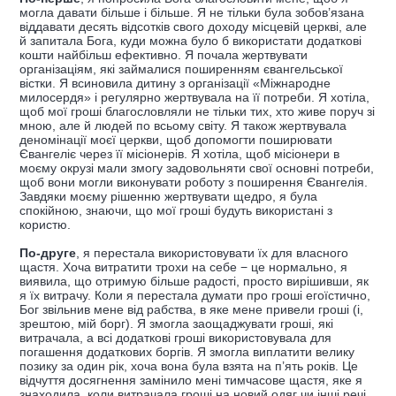
могла давати більше і більше. Я не тільки була зобов’язана
віддавати десять відсотків свого доходу місцевій церкві, але
й запитала Бога, куди можна було б використати додаткові
кошти найбільш ефективно. Я почала жертвувати
організаціям, які займалися поширенням євангельської
вістки. Я всиновила дитину з організації «Міжнародне
милосердя» і регулярно жертвувала на її потреби. Я хотіла,
щоб мої гроші благословляли не тільки тих, хто живе поруч зі
мною, але й людей по всьому світу. Я також жертвувала
деномінації моєї церкви, щоб допомогти поширювати
Євангеліє через її місіонерів. Я хотіла, щоб місіонери в
моєму окрузі мали змогу задовольняти свої основні потреби,
щоб вони могли виконувати роботу з поширення Євангелія.
Завдяки моєму рішенню жертвувати щедро, я була
спокійною, знаючи, що мої гроші будуть використані з
користю.
По-друге
, я перестала використовувати їх для власного
щастя. Хоча витратити трохи на себе − це нормально, я
виявила, що отримую більше радості, просто вирішивши, як
я їх витрачу. Коли я перестала думати про гроші егоїстично,
Бог звільнив мене від рабства, в яке мене привели гроші (і,
зрештою, мій борг). Я змогла заощаджувати гроші, які
витрачала, а всі додаткові гроші використовувала для
погашення додаткових боргів. Я змогла виплатити велику
позику за один рік, хоча вона була взята на п’ять років. Це
відчуття досягнення замінило мені тимчасове щастя, яке я
знаходила, коли витрачала гроші на новий одяг чи інші речі.