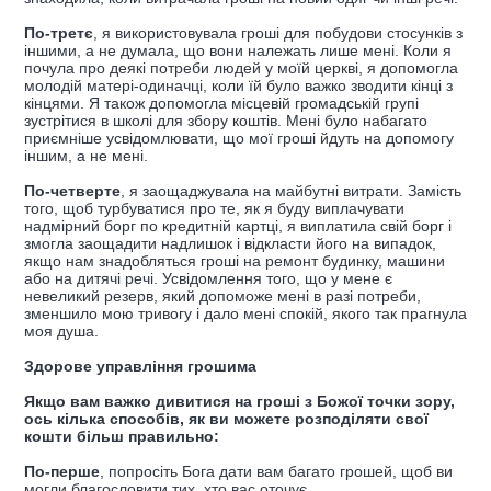
По-третє
, я використовувала гроші для побудови стосунків з
іншими, а не думала, що вони належать лише мені. Коли я
почула про деякі потреби людей у моїй церкві, я допомогла
молодій матері-одиначці, коли їй було важко зводити кінці з
кінцями. Я також допомогла місцевій громадській групі
зустрітися в школі для збору коштів. Мені було набагато
приємніше усвідомлювати, що мої гроші йдуть на допомогу
іншим, а не мені.
По-четверте
, я заощаджувала на майбутні витрати. Замість
того, щоб турбуватися про те, як я буду виплачувати
надмірний борг по кредитній картці, я виплатила свій борг і
змогла заощадити надлишок і відкласти його на випадок,
якщо нам знадобляться гроші на ремонт будинку, машини
або на дитячі речі. Усвідомлення того, що у мене є
невеликий резерв, який допоможе мені в разі потреби,
зменшило мою тривогу і дало мені спокій, якого так прагнула
моя душа.
Здорове управління грошима
Якщо вам важко дивитися на гроші з Божої точки зору,
ось кілька способів, як ви можете розподіляти свої
кошти більш правильно:
По-перше
, попросіть Бога дати вам багато грошей, щоб ви
могли благословити тих, хто вас оточує