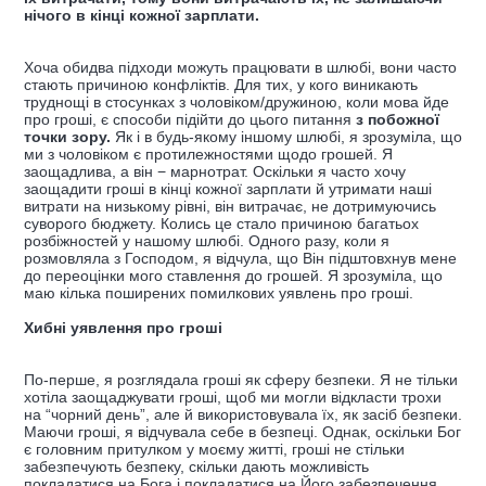
нічого в кінці кожної зарплати.
Хоча обидва підходи можуть працювати в шлюбі, вони часто
стають причиною конфліктів. Для тих, у кого виникають
труднощі в стосунках з чоловіком/дружиною, коли мова йде
про гроші, є способи підійти до цього питання
з побожної
точки зору.
Як і в будь-якому іншому шлюбі, я зрозуміла, що
ми з чоловіком є протилежностями щодо грошей. Я
заощадлива, а він − марнотрат. Оскільки я часто хочу
заощадити гроші в кінці кожної зарплати й утримати наші
витрати на низькому рівні, він витрачає, не дотримуючись
суворого бюджету. Колись це стало причиною багатьох
розбіжностей у нашому шлюбі. Одного разу, коли я
розмовляла з Господом, я відчула, що Він підштовхнув мене
до переоцінки мого ставлення до грошей. Я зрозуміла, що
маю кілька поширених помилкових уявлень про гроші.
Хибні уявлення про гроші
По-перше, я розглядала гроші як сферу безпеки. Я не тільки
хотіла заощаджувати гроші, щоб ми могли відкласти трохи
на “чорний день”, але й використовувала їх, як засіб безпеки.
Маючи гроші, я відчувала себе в безпеці. Однак, оскільки Бог
є головним притулком у моєму житті, гроші не стільки
забезпечують безпеку, скільки дають можливість
покладатися на Бога і покладатися на Його забезпечення.