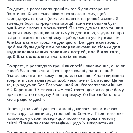
По-друге, я розглядала гроші як засіб для створення
багатства. Хоча немає нічого поганого в тому, щоб
заощаджувати гроші (оскільки наявність грошей зазвичай
зменшує борг по кредитній картці), вони не повинні бути
рушійною силою в моєму житті. Я часто думала про те, як я
витрачатиму гроші, коли матиму їх достатньо; я думала про
всі речі, якими я володітиму, щоб «досягти успіху в житті».
Але Бог дає нам гроші не для цього.
Бог дає нам гроші,
щоб ми були добрими розпорядниками не тільки для
задоволення наших основних потреб, але й для того,
щоб благословляти тих, хто їх не має.
По-третє, я розглядала гроші як спосіб накопичення, а не як
спосіб благословення. Гроші призначені для того, щоб
благословляти тих, кому пощастило менше. Але я вирішила
зберігати свої зайві гроші, щоб накопичити багатство. Це не
те, що задумав Бог. Бог хоче, щоб ми благословляли інших.
У 2 Коринтян 9:7 сказано: «Нехай кожен дає, як серце йому
призволяє, не в смутку й не з примусу, бо Бог любить того,
хто з радістю дає!».
Через ці три хибні уявлення мені довелося змінити свою
точку зору і ставитися до грошей по-божому. Після того, як я
покаялася у своїй поведінці, я побачила гроші в новому
світлі. Я змінила свою поведінку щодо їх використання.
По-перше
, я попросила Бога благословити мене, щоб я