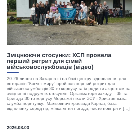
П провела
ХСП розпочала чергову спів
підтримки ветеранів
део)
Християнська служба порятунку, Рівненс
гуманітарний університет (РДГУ) та грома
ентру відновлення для
“ЛЮКС МУНДІ” підписали тристоронню уг
рший ретрит для
співробітництво. Партнерство передбачає
 їх родин з акцентом на
освітніх програм, підготовку фахівців із с
ізатори заходу – 35-та
супроводу та реалізацію проєктів, спрямо
ти ЗСУ і Християнська
ветеранів, військовослужбовців і їхніх род
иди Карпат, база
координатора ХСП Андрія Оленчика, мето
ода, чисте повітря й […]
об’єднання ресурсів академічної спільнот
[…]
2026.07.27