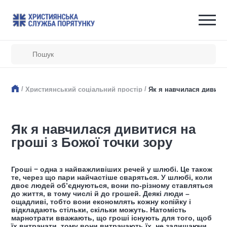
/
/
Християнський соціальний простір
Як я навчилася дивитис
Як я навчилася дивитися на
гроші з Божої точки зору
Гроші − одна з найважливіших речей у шлюбі. Це також
те, через що пари найчастіше сваряться. У шлюбі, коли
двоє людей об’єднуються, вони по-різному ставляться
до життя, в тому числі й до грошей. Деякі люди –
ощадливі, тобто вони економлять кожну копійку і
відкладають стільки, скільки можуть. Натомість
марнотрати вважають, що гроші існують для того, щоб
їх витрачати, тому вони витрачають їх, не залишаючи