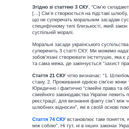
Згідно зі статтею 3 СКУ
, “Сім’ю складают
[…] Сім’я створюється на підставі шлюбу, 
що не суперечать моральним засадам суспі
специфічному типі близькості, який закон
суспільній моралі.
Моральні засади українського суспільства
суперечить 3 статті СКУ. Ми можемо надати
зобов’язані створювати інституцію, яка є 
та сама межа, де закінчується “захист пр
Стаття 21 СКУ
чітко визначає: “1. Шлюбом
стану. 2. Проживання однією сім’єю жінки
Юридично і фактично “сімейні права та об
сімейного законодавства України лежить 
реєстрації, для визнання факту сім’ї між
шлюбних відносин”, які в своїй основі пок
Стаття 74 СКУ
встановлює таке поняття, я
між собою”. Ні тут, ні в інших законах Ук