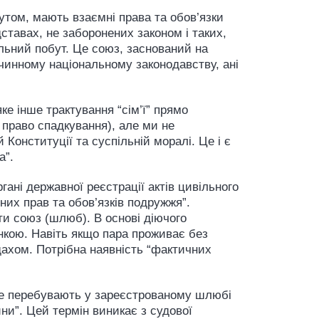
бутом, мають взаємні права та обов’язки
ставах, не заборонених законом і таких,
ільний побут. Це союз, заснований на
 чинному національному законодавству, ані
е інше трактування “сім’ї” прямо
 право спадкування), але ми не
Конституції та суспільній моралі. Це і є
а”.
гані державної реєстрації актів цивільного
них прав та обов’язків подружжя”.
ти союз (шлюб). В основі діючого
нкою. Навіть якщо пара проживає без
дахом. Потрібна наявність “фактичних
 не перебувають у зареєстрованому шлюбі
ини”. Цей термін виникає з судової