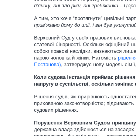
п’яниці, ані зло ріки, ані грабіжники – Ц
А тим, хто хоче “протягнути” цивільні па
прив’язано йому до шиї, і він був укинути
Верховний Суд у своїх правових висновка
статевої бінарності. Оскільки офіційний 
собою правові наслідки, визнаються лиш
парою чоловіка й жінки. Натомість
рішення
Постанова)
, затверджує нову модель сім’
Коли судова інстанція приймає рішення
напругу в суспільстві, оскільки зачіпа
Рішення судів, які прирівнюють одностат
прихованою законотворчістю; підривають
судових рішеннях.
Порушення Верховним Судом принципу 
державна влада здійснюється на засадах ї