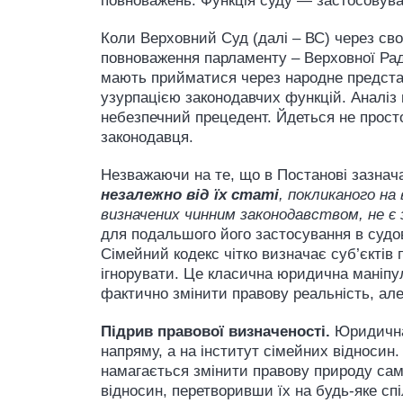
повноважень. Функція суду — застосовуват
Коли Верховний Суд (далі – ВС) через св
повноваження парламенту – Верховної Ради
мають прийматися через народне представ
узурпацією законодавчих функцій. Аналіз п
небезпечний прецедент. Йдеться не просто
законодавця.
Незважаючи на те, що в Постанові зазнач
незалежно від їх статі
, покликаного на
визначених чинним законодавством, не є
для подальшого його застосування в судов
Сімейний кодекс чітко визначає суб’єктів 
ігнорувати. Це класична юридична маніпул
фактично змінити правову реальність, ал
Підрив правової визначеності.
Юридична 
напряму, а на інститут сімейних відносин
намагається змінити правову природу сам
відносин, перетворивши їх на будь-яке сп