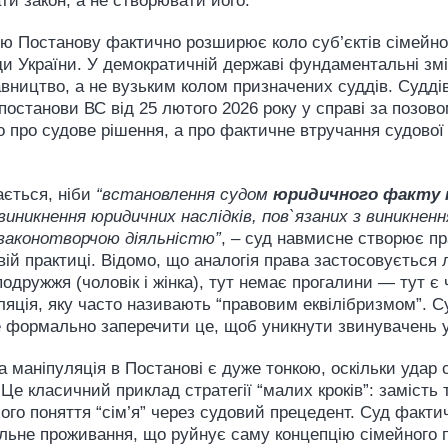
и закон, а не створювати його.
ою Постанову фактично розширює коло суб’єктів сімейног
 України. У демократичній державі фундаментальні змін
ництво, а не вузьким колом призначених суддів. Суддів
останови ВС від 25 лютого 2026 року у справі за позово
 про судове рішення, а про фактичне втручання судової
ається, ніби
“встановлення судом
юридичного факту п
 виникнення юридичних наслідків, пов`язаних з виникнен
 законотворчою діяльністю”
, – суд навмисне створює пр
ій практиці. Відомо, що аналогія права застосовується л
подружжя (чоловік і жінка), тут немає прогалини — тут є 
яція, яку часто називають “правовим еквілібризмом”. Су
е формально заперечити це, щоб уникнути звинувачень 
маніпуляція в Постанові є дуже тонкою, оскільки удар 
. Це класичний приклад стратегії “малих кроків”: заміст
ого поняття “сім’я” через судовий прецедент. Суд факти
ільне проживання, що руйнує саму концепцію сімейного 