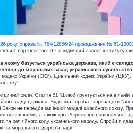
026 року, справа № 754/12856/24 провадження № 61-130
вільне партнерство. Це юридичний аналог інституту сім’
а якому базується українська держава, який є склад
апеляції до моральних засад українського суспільства
кодекс України (СКУ), Цивільний кодекс України (ЦКУ),
льству”.
дичної сили. Стаття 51 “Шлюб ґрунтується на вільній зго
ійного ладу держави. Будь-яка спроба запровадити “аль
й Закон не передбачає іншої моделі шлюбного союзу. Пр
и поколіннями, а також про збереження національної іден
та релігійного коду українського народу. Спроби підваж
ї та морального здоров’я нації.