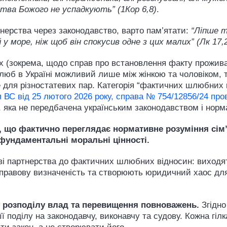
арства Божого не успадкують” (1Кор 6,8)
.
ртнерства через законодавство, варто пам’ятати:
“Ліпше т
й у море, ніж щоб він спокусив одне з цих малих” (Лк 17,
х (зокрема, щодо справ про встановлення факту прожив
шлюб в Україні можливий лише між жінкою та чоловіком, т
е для різностатевих пар. Категорія “фактичних шлюбни
 ВС від 25 лютого 2026 року, справа № 754/12856/24 пр
ї, яка не передбачена українським законодавством і норм
, що фактично переглядає нормативне розуміння сім’ї
є фундаментальні моральні цінності.
еві партнерства до фактичних шлюбних відносин: виходят
 правову визначеність та створюють юридичний хаос дл
розподілу влад та перевищення повноважень.
Згідно
ї поділу на законодавчу, виконавчу та судову. Кожна гіл