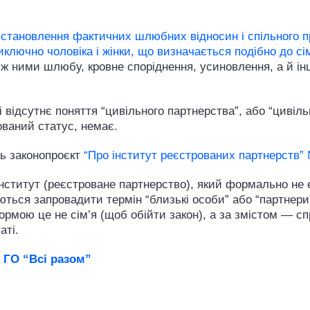
становлення фактичних шлюбних відносин і спільного п
иключно чоловіка і жінки, що визначається подібно до с
між ними шлюбу, кровне споріднення, усиновлення, а й і
 відсутнє поняття “цивільного партнерства”, або “цивіл
ований статус, немає.
ть законопроєкт
“Про інститут реєстрованих партнерств”
нститут (реєстроване партнерство), який формально не
ються запровадити термін “близькі особи” або “партнери
формою це не сім’я (щоб обійти закон), а за змістом — с
аті.
 ГО “Всі разом”