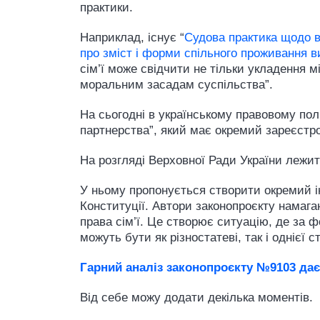
практики.
Наприклад, існує “
Судова практика щодо в
про зміст і форми спільного проживання в
сім’ї може свідчити не тільки укладення 
моральним засадам суспільства”.
На сьогодні в українському правовому полі
партнерства”, який має окремий зареєстр
На розгляді Верховної Ради України лежи
У ньому пропонується створити окремий і
Конституції. Автори законопроєкту намага
права сім’ї. Це створює ситуацію, де за 
можуть бути як різностатеві, так і однієї ст
Гарний аналіз законопроєкту №9103 дає
Від себе можу додати декілька моментів.