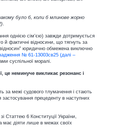
акому було б, коли б млинове жорно
2)
.
ання однією сім’єю) завжди дотримується
о й фактичні відносини, що тягнуть за
х відносин” юридично обмежена виключно
овадження № 61-13003св25 (далі –
ами суспільної моралі.
, це неминуче викликає резонанс і
ь за межі судового тлумачення і стають
я застосування прецеденту в наступних
 зі Статтею 6 Конституції України,
ка має діяти лише в межах своїх