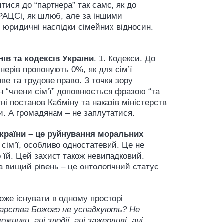
тися до “партнера” так само, як до
ДРАЦСі, як шлюб, але за іншими
 юридичні наслідки сімейних відносин.
ів та кодексів України
. 1. Кодекси. До
нерів пропонують 0%, як для сім’ї
ве та трудове право. З точки зору
ін “члени сім’ї” доповнюється фразою “та
ні постанов Кабміну та наказів міністерств
и. А громадянам – не заплутатися.
України – це руйнування моральних
сім’ї, особливо одностатевий. Це не
 їй. Цей захист також невипадковий.
а вищий рівень – це онтологічний статус
оже існувати в одному просторі
 Царства Божого не успадкують? Не
ники, ані злодії, ані зажерливі, ані