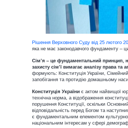
Рішення Верховного Суду від 25 лютого 2
яка не має законодавчого фундаменту – ци
Сім’я – це фундаментальний принцип, н
захисту сім’ї вимагає аналізу права та 
формують: Конституція України, Сімейний 
запобігання та протидію домашньому наси
Конституція України
є актом найвищої юри
технічна норма, а відображення конституц
порушення Конституції, оскільки Основни
відповідальність перед Богом та наступним
є фундаментальним елементом культурного 
національним інтересам у сфері демографі