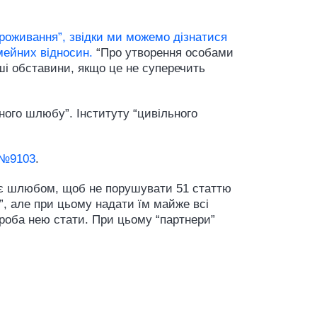
роживання”, звідки ми можемо дізнатися
імейних відносин.
“Про утворення особами
нші обставини, якщо це не суперечить
ьного шлюбу”. Інституту “цивільного
 №9103
.
 є шлюбом, щоб не порушувати 51 статтю
”, але при цьому надати їм майже всі
проба нею стати. При цьому “партнери”