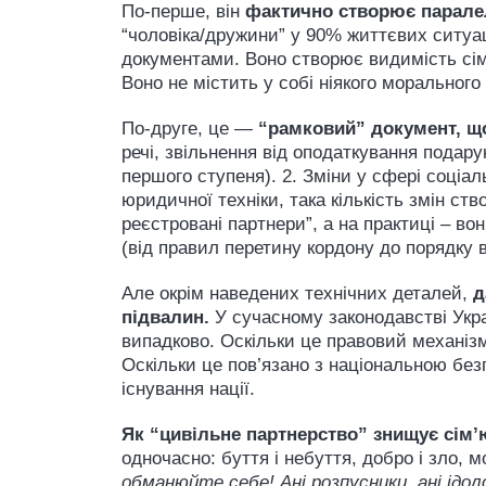
По-перше, він
фактично створює парале
“чоловіка/дружини” у 90% життєвих ситуа
документами. Воно створює видимість сім
Воно не містить у собі ніякого морального 
По-друге, це —
“рамковий” документ, що
речі, звільнення від оподаткування подар
першого ступеня). 2. Зміни у сфері соціал
юридичної техніки, така кількість змін ст
реєстровані партнери”, а на практиці – во
(від правил перетину кордону до порядку 
Але окрім наведених технічних деталей,
д
підвалин.
У сучасному законодавстві Укр
випадково. Оскільки це правовий механізм
Оскільки це пов’язано з національною без
існування нації.
Як “цивільне партнерство” знищує сім’
одночасно: буття і небуття, добро і зло, 
обманюйте себе! Ані розпусники, ані ідолоп