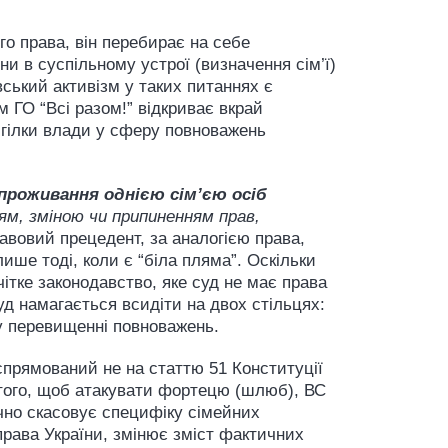
о права, він перебирає на себе
и в суспільному устрої (визначення сім’ї)
ський активізм у таких питаннях є
м ГО “Всі разом!” відкриває вкрай
 гілки влади у сферу повноважень
роживання однією сім’єю осіб
ням, зміною чи припиненням прав,
авовий прецедент, за аналогією права,
ише тоді, коли є “біла пляма”. Оскільки
чітке законодавство, яке суд не має права
д намагається всидіти на двох стільцях:
у перевищенні повноважень.
спрямований не на статтю 51 Конституції
ь того, щоб атакувати фортецю (шлюб), ВС
чно скасовує специфіку сімейних
права України, змінює зміст фактичних