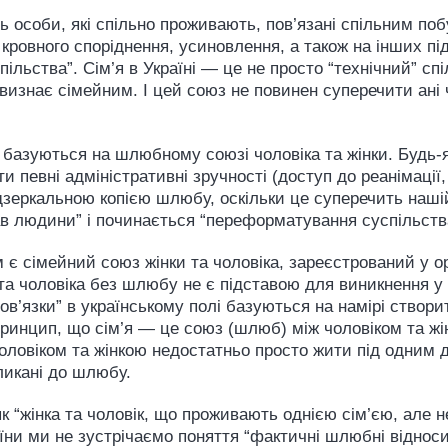
ь особи, які спільно проживають, пов’язані спільним по
кровного споріднення, усиновлення, а також на інших під
льства”. Сім’я в Україні — це не просто “технічний” сп
 визнає сімейним. І цей союз не повинен суперечити ані
 базуються на шлюбному союзі чоловіка та жінки. Будь-як
 певні адміністративні зручності (доступ до реанімації,
дзеркальною копією шлюбу, оскільки це суперечить нашій 
ав людини” і починається “переформатування суспільств
 є сімейний союз жінки та чоловіка, зареєстрований у ор
 та чоловіка без шлюбу не є підставою для виникнення у 
ов’язки” в українському полі базуються на намірі створи
принцип, що сім’я — це союз (шлюб) між чоловіком та жі
 чоловіком та жінкою недостатньо просто жити під одним 
ликані до шлюбу.
к “жінка та чоловік, що проживають однією сім’єю, але
раїни ми не зустрічаємо поняття “фактичні шлюбні віднос