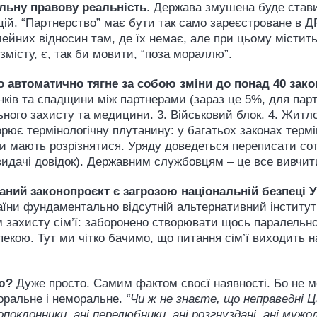
льну правову реальність
. Держава змушена буде стави
цій. “Партнерство” має бути так само зареєстроване в 
ейних відносин там, де їх немає, але при цьому містить
змісту, є, так би мовити, “поза мораллю”.
 автоматично тягне за собою зміни до понад 40 закон
унків та спадщини між партнерами (зараз це 5%, для парт
ьного захисту та медицини. 3. Військовий блок. 4. Житло
ворює термінологічну плутанину: у багатьох законах терм
ни мають розрізнятися. Уряду доведеться переписати сот
видачі довідок). Державним службовцям – це все вивчит
аний законопроєкт є загрозою національній безпеці 
аїни фундаментально відсутній альтернативний інститут 
 захисту сім’ї: заборонено створювати щось паралельно
пекою. Тут ми чітко бачимо, що питання сім’ї виходить н
ю?
Дуже просто. Самим фактом своєї наявності. Бо не м
моральне і неморальне.
“Чи ж не знаєте, що неправедні
оклонники, ані перелюбники, ані розгнуздані, ані мужолож