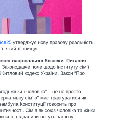
03св25
утверджує нову правову реальність,
ї, який її знищує.
овою національної безпеки. Питання
.
Законодавче поле щодо інституту сім’ї
 Житловий кодекс України, Закон “Про
ді жінки і чоловіка” – це не просто
тернативну сім’ю” має трактуватися як
еамбула Конституції говорить про
тичності. Сім’я як союз чоловіка та жінки
ити ці підвалини несуть загрозу