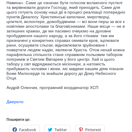
Навина». Саме це означає бути голосом волаючого пустелі
та вирівнювати дороги Господу, який приходить. Саме для
цього готують основу наші дії в процесі реалізації попередніх
пунктів Декалогу. Християнські капелани, миротворці,
цілителі, волонтери, домобудівники — всі вони перш за все є
новітніми апостолами та благовісниками. Наше місце — не в
затишних храмах, де ми пасивно очікуємо на духовне
пробудження нашого народу, а за його стінами: там ми
призначені у конкретних справах омивати кров, зцілювати
рани, осушувати сльози, відновлювати зруйноване і
повертати людям надію, являючи Христа. Отож нехай кожна
парафіяльна спільнота стане справжнім польовим табором
пілігримів зі Святим Вівтарем у його центрі. Хай із цього
табору у світ відряджаються місіонери, а натомість
прибувають чоловіки і жінки, які завдяки нашим діям пізнали
Боже Милосердя та знайшли дорогу до Дому Небесного
Отця.
Андрій Оленчик, програмний координатор ХСП
Джерело
Поширити це:
Facebook
Twitter
Pinterest