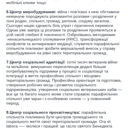
мобільні клініки тощо.
6.Центр миробудування:
війна і пов’язані з нею обставини
неминуче породжують різноманітні розлами і розділення у
лоні родин, спільнот, громад, регіонів, соціуму загалом.
Сьогодні націю єднають біль утрат і прагнення перемоги.
Однак уже завтра ці розлами та розділення проявляться в
усій своїй глибині й токсичності. Озброївшись методиками
ненасильницького спілкування (ННС), трансформації
конфліктів та антикризової медіації, служителі парафіяльної
спільноти покликані зробити вирішальний внесок у справу
миробудування на рівні своїх територіальних громад.
7.Центр соціальної адаптації
: сотні тисяч ветеранів війни
та мільйони вимушених переселенців дедалі більше
потребуватимуть підтримки у процесі їх соціалізації та
інтеграції в життя професійних спільнот і місцевих
територіальних громад. Професійна орієнтація та підготовка,
створення робочих місць і розвиток соціального
підприємництва, утворення соціальних ветеранських хабів —
все це та багато іншого може стати справою парафіяльних
спільнот уже зараз і з особливою силою — у повоєнний
період.
8.Центр соціального просвітництва:
парафіяльна
спільнота покликана бути центром громадського та
соціального життя своєї територіальної громади. Ora et
laborа —– молися і працюй: це гасло святого Бенедикта