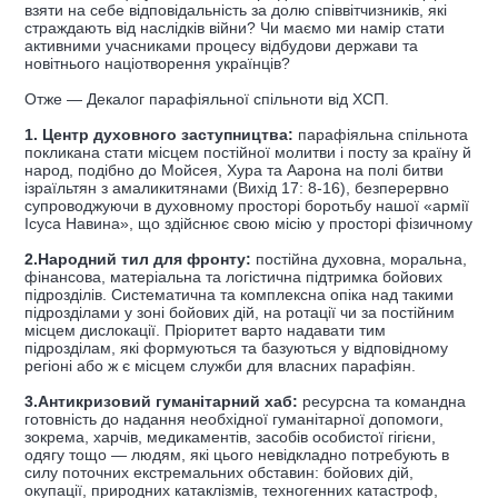
взяти на себе відповідальність за долю співвітчизників, які
страждають від наслідків війни? Чи маємо ми намір стати
активними учасниками процесу відбудови держави та
новітнього націотворення українців?
Отже — Декалог парафіяльної спільноти від ХСП.
1. Центр духовного заступництва:
парафіяльна спільнота
покликана стати місцем постійної молитви і посту за країну й
народ, подібно до Мойсея, Хура та Аарона на полі битви
ізраїльтян з амаликитянами (Вихід 17: 8-16), безперервно
супроводжуючи в духовному просторі боротьбу нашої «армії
Ісуса Навина», що здійснює свою місію у просторі фізичному
2.Народний тил для фронту:
постійна духовна, моральна,
фінансова, матеріальна та логістична підтримка бойових
підрозділів. Систематична та комплексна опіка над такими
підрозділами у зоні бойових дій, на ротації чи за постійним
місцем дислокації. Пріоритет варто надавати тим
підрозділам, які формуються та базуються у відповідному
регіоні або ж є місцем служби для власних парафіян.
3.Антикризовий гуманітарний хаб:
ресурсна та командна
готовність до надання необхідної гуманітарної допомоги,
зокрема, харчів, медикаментів, засобів особистої гігієни,
одягу тощо — людям, які цього невідкладно потребують в
силу поточних екстремальних обставин: бойових дій,
окупації, природних катаклізмів, техногенних катастроф,