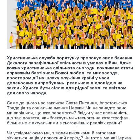
Християнська служба порятунку пропонує своє бачення
Декалогу парафіяльної спільноти в умовах війни. Адже
кожна християнська спільнота сьогодні покликана стати
справжнім бастіоном Божої любові та милосердя,
простором дії на шляху служіння країні у часи
доленосних випробувань, реальною відповіддю на
заклик Христа бути сіллю для рідної землі та світлом
для свого народу.
Саме до цього нас закликає Святе Писання, Апостольська
Традиція та соціальне вчення Церкви. Чи не занадто рано
ми вирішили, що вже перемогли? Звідки у нас впевненість,
що такі поняття, як «блекаут» чи «техногенна катастрофа»,
більше не є актуальними в сьогоднішніх реаліях країни?
Чи усвідомлюємо ми, з якими викликами й загрозами
зіткнеться нація у повоєнний період? Чи готові ми як Церква