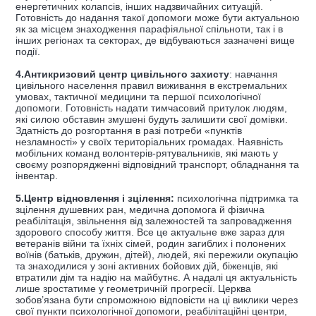
енергетичних колапсів, інших надзвичайних ситуацій.
Готовність до надання такої допомоги може бути актуальною
як за місцем знаходження парафіяльної спільноти, так і в
інших регіонах та секторах, де відбуваються зазначені вище
події.
4.Антикризовий центр цивільного захисту
: навчання
цивільного населення правил виживання в екстремальних
умовах, тактичної медицини та першої психологічної
допомоги. Готовність надати тимчасовий притулок людям,
які силою обставин змушені будуть залишити свої домівки.
Здатність до розгортання в разі потреби «пунктів
незламності» у своїх територіальних громадах. Наявність
мобільних команд волонтерів-рятувальників, які мають у
своєму розпорядженні відповідний транспорт, обладнання та
інвентар.
5.Центр відновлення і зцілення:
психологічна підтримка та
зцілення душевних ран, медична допомога й фізична
реабілітація, звільнення від залежностей та запровадження
здорового способу життя. Все це актуальне вже зараз для
ветеранів війни та їхніх сімей, родин загиблих і полонених
воїнів (батьків, дружин, дітей), людей, які пережили окупацію
та знаходилися у зоні активних бойових дій, біженців, які
втратили дім та надію на майбутнє. А надалі ця актуальність
лише зростатиме у геометричній прогресії. Церква
зобов’язана бути спроможною відповісти на ці виклики через
свої пункти психологічної допомоги, реабілітаційні центри,