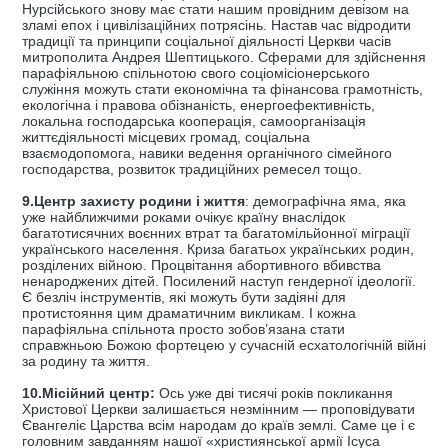
Нурсійського знову має стати нашим провідним девізом на
зламі епох і цивілізаційних потрясінь. Настав час відродити
традиції та принципи соціальної діяльності Церкви часів
митрополита Андрея Шептицького. Сферами для здійснення
парафіяльною спільнотою свого соціомісіонерського
служіння можуть стати економічна та фінансова грамотність,
екологічна і правова обізнаність, енергоефективність,
локальна господарська кооперація, самоорганізація
життєдіяльності місцевих громад, соціальна
взаємодопомога, навики ведення органічного сімейного
господарства, розвиток традиційних ремесел тощо.
9.Центр захисту родини і життя
: демографічна яма, яка
уже найближчими роками очікує країну внаслідок
багатотисячних воєнних втрат та багатомільйонної міграції
українського населення. Криза багатьох українських родин,
розділених війною. Процвітання абортивного вбивства
ненароджених дітей. Посилений наступ гендерної ідеології.
Є безліч інструментів, які можуть бути задіяні для
протистояння цим драматичним викликам. І кожна
парафіяльна спільнота просто зобов’язана стати
справжньою Божою фортецею у сучасній есхатологічній війні
за родину та життя.
10.Місійний центр:
Ось уже дві тисячі років покликання
Христової Церкви залишається незмінним — проповідувати
Євангеліє Царства всім народам до країв землі. Саме це і є
головним завданням нашої «християнської армії Ісуса