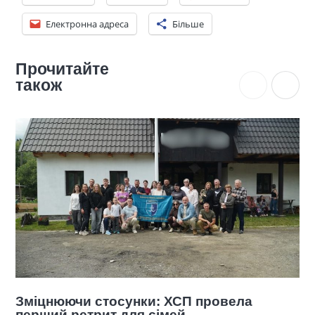
Електронна адреса
Більше
Прочитайте
також
СП провела
ХСП розпочала чергову сп
ей
підтримки ветеранів