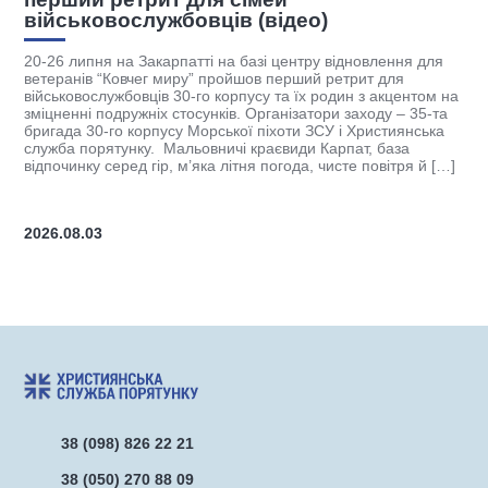
ідео)
Християнська служба порятунку, Рівне
гуманітарний університет (РДГУ) та гро
 центру відновлення для
“ЛЮКС МУНДІ” підписали тристоронню 
перший ретрит для
співробітництво. Партнерство передбач
та їх родин з акцентом на
освітніх програм, підготовку фахівців із
анізатори заходу – 35-та
супроводу та реалізацію проєктів, спря
хоти ЗСУ і Християнська
ветеранів, військовослужбовців і їхніх 
євиди Карпат, база
координатора ХСП Андрія Оленчика, ме
огода, чисте повітря й […]
об’єднання ресурсів академічної спільн
[…]
2026.07.27
38 (098) 826 22 21
38 (050) 270 88 09