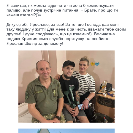
Я запитав, як можна віддячити чи хоча б компенсувати
паливо, але почув зустрічне питання: « Брате, про що ти
кажеш взагалі?))».
Дякую,тобі, Ярославе, за все! За те, що Господь дав мені
таку людину у житті! Для мене є за честь, вважати тебе своїм
другом! І дуже сподіваюсь, що це взаємно!). Величезна
подяка Християнська служба порятунку та особисто
Ярослав Шкляр за допомогу!