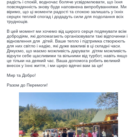
радість і спокій, водночас боляче усвідомлювати, що їхня
повсякденність знову буде наповнена випробуваннями. Ми
віримо, що ці моменти радості та спокою залишать у їхніх
серцях теплий спогад і додадуть сили для подолання всіх
труднощів.
В цей момент ми хочемо від щирого серця подякувати всім
добродіям, які допомагають організовувати такі відпочинки і
відновлення для дітей. Ваше тепло і підтримка створюють
для них світло і надію, які дуже важливі в ці складні часи.
Дякуємо, що маємо можливість дарувати дітям можливість
відчути себе щасливими та вільними від турбот, навіть якщо
це тільки на деякий час. Ваша допомога робить великий
внесок у їхнє життя, і ми щиро вдячні вам за це!
Мир та Добро!
Разом до Перемоги!