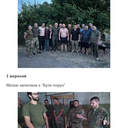
1 вересня
Місією капелана є “Бути поруч”