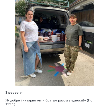
3 вересня
Як добре і як гарно жити братам разом у єдності!» (Пс
132:1).