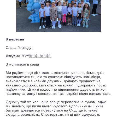
8 вересня
Слава Господу !
Дякуємо ЗСУ!🇺🇦🇺🇦🇺🇦
З молитвою в серці
Ми радіємо, що діти мають можливість хоч на кілька днів
насолодитися тишею та спокоєм: відвідують нові місця,
знайомляться з новими друзями, долають трудності на
канатних доріжках, катаються на конях і підкорюють гірські
підйомники. Ці миті радості та відновлення дарують їм хоч
частинку затишку і спокою, які так потрібні після важких часів.
Однак у той же час наше серце переповнене сумом, адже
ми знаємо, що після цього чудового відпочинку їм і їхнім
батькам доведеться повернутися на Схід, де їх чекає
складна реальність. Спостерігати, як ці діти відчувають