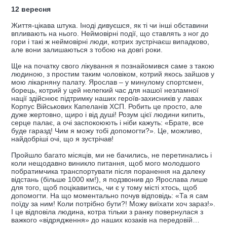
12 вересня
Життя-цікава штука. Іноді дивуєшся, як ті чи інші обставини
впливають на нього. Неймовірні події, що ставлять з ног до
гори і такі ж неймовірні люди, котрих зустрічаєш випадково,
але вони залишаються з тобою на довгі роки.
Ще на початку свого лікування я познайомився саме з такою
людиною, з простим таким чоловіком, котрий якось зайшов у
мою лікарняну палату. Ярослав – у минулому спортсмен,
борець, котрий у цей нелегкий час для нашої незламної
нації здійснює підтримку наших героїв-захисників у лавах
Корпус Військових Капеланів ХСП. Робить це просто, але
дуже жертовно, щиро і від душі! Розум цієї людини кипить,
серце палає, а очі заспокоюють і ніби кажуть: «Брате, все
буде гаразд! Чим я можу тобі допомогти?». Це, можливо,
найдобріші очі, що я зустрічав!
Пройшло багато місяців, ми не бачились, не перетинались і
коли нещодавно виникло питання, щоб мого молодшого
побратимчика транспортувати після поранення на далеку
відстань (більше 1000 км!), я подзвонив до Ярослава лише
для того, щоб поцікавитись, чи є у тому місті хтось, щоб
допомогти. На що моментально почув відповідь: «Та я сам
поїду за ним! Коли потрібно бути?! Можу виїхати хоч зараз!».
І це відповіла людина, котра тільки з ранку повернулася з
важкого «відрядження» до наших козаків на передовій…