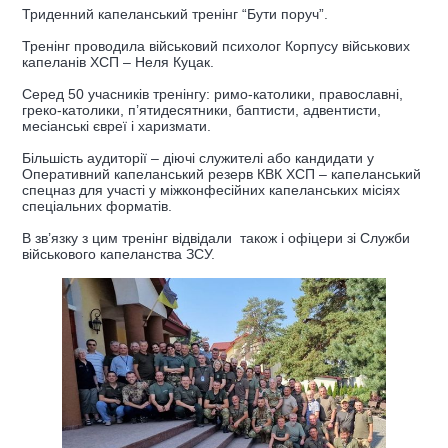
Триденний капеланський тренінг “Бути поруч”.
Тренінг проводила військовий психолог Корпусу військових
капеланів ХСП – Неля Куцак.
Серед 50 учасників тренінгу: римо-католики, православні,
греко-католики, п’ятидесятники, баптисти, адвентисти,
месіанські євреї і харизмати.
Більшість аудиторії – діючі служителі або кандидати у
Оперативний капеланський резерв КВК ХСП – капеланський
спецназ для участі у міжконфесійних капеланських місіях
спеціальних форматів.
В зв’язку з цим тренінг відвідали також і офіцери зі Служби
військового капеланства ЗСУ.