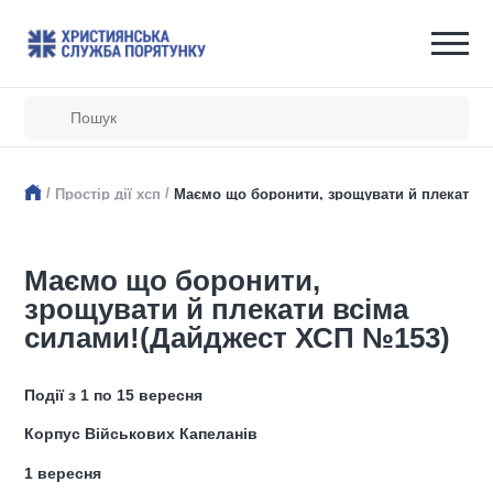
/
/
Простір дії хсп
Маємо що боронити, зрощувати й плекати в
Маємо що боронити,
зрощувати й плекати всіма
силами!(Дайджест ХСП №153)
Події з 1 по 15 вересня
Корпус Військових Капеланів
1 вересня