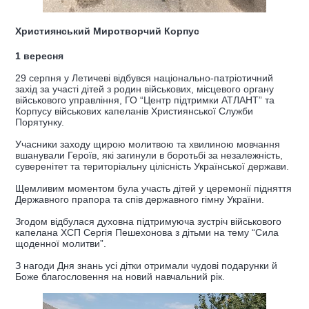
Християнський Миротворчий Корпус
1 вересня
29 серпня у Летичеві відбувся національно-патріотичний
захід за участі дітей з родин військових, місцевого органу
військового управління, ГО “Центр підтримки АТЛАНТ” та
Корпусу військових капеланів Християнської Служби
Порятунку.
Учасники заходу щирою молитвою та хвилиною мовчання
вшанували Героїв, які загинули в боротьбі за незалежність,
суверенітет та територіальну цілісність Української держави.
Щемливим моментом була участь дітей у церемонії підняття
Державного прапора та спів державного гімну України.
Згодом відбулася духовна підтримуюча зустріч військового
капелана ХСП Сергія Пешехонова з дітьми на тему “Сила
щоденної молитви”.
З нагоди Дня знань усі дітки отримали чудові подарунки й
Боже благословення на новий навчальний рік.