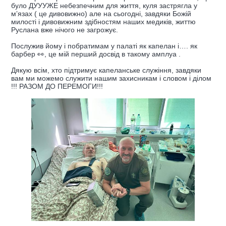
було ДУУУЖЕ небезпечним для життя, куля застрягла у
мʼязах ( це дивовижно) але на сьогодні, завдяки Божій
милості і дивовижним здібностям наших медиків, життю
Руслана вже нічого не загрожує.
Послужив йому і побратимам у палаті як капелан і…. як
барбер 👀, це мій перший досвід в такому амплуа .
Дякую всім, хто підтримує капеланське служіння, завдяки
вам ми можемо служити нашим захисникам і словом і ділом
!!! РАЗОМ ДО ПЕРЕМОГИ!!!