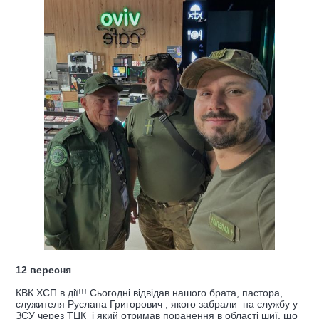
12 вересня
КВК ХСП в дії!!! Сьогодні відвідав нашого брата, пастора,
служителя Руслана Григорович , якого забрали на службу у
ЗСУ через ТЦК і який отримав поранення в області шиї, що