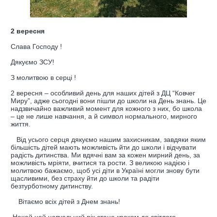
2 вересня
Слава Господу !
Дякуємо ЗСУ!
З молитвою в серці !
2 вересня – особливий день для наших дітей з ДЦ “Ковчег
Миру”, адже сьогодні вони пішли до школи на День знань. Це
надзвичайно важливий момент для кожного з них, бо школа
– це не лише навчання, а й символ нормального, мирного
життя.
Від усього серця дякуємо нашим захисникам, завдяки яким
більшість дітей мають можливість йти до школи і відчувати
радість дитинства. Ми вдячні вам за кожен мирний день, за
можливість мріяти, вчитися та рости. З великою надією і
молитвою бажаємо, щоб усі діти в Україні могли знову бути
щасливими, без страху йти до школи та радіти
безтурботному дитинству.
Вітаємо всіх дітей з Днем знань!
Нехай цей навчальний рік стане кроком до світлого