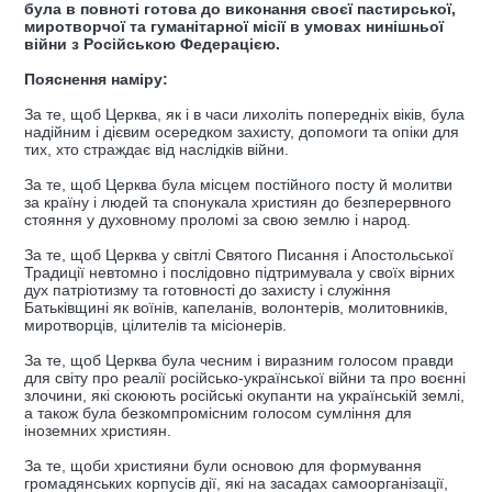
була в повноті готова до виконання своєї пастирської,
миротворчої та гуманітарної місії в умовах нинішньої
війни з Російською Федерацією.
Пояснення наміру:
За те, щоб Церква, як і в часи лихоліть попередніх віків, була
надійним і дієвим осередком захисту, допомоги та опіки для
тих, хто страждає від наслідків війни.
За те, щоб Церква була місцем постійного посту й молитви
за країну і людей та спонукала християн до безперервного
стояння у духовному проломі за свою землю і народ.
За те, щоб Церква у світлі Святого Писання і Апостольської
Традиції невтомно і послідовно підтримувала у своїх вірних
дух патріотизму та готовності до захисту і служіння
Батьківщині як воїнів, капеланів, волонтерів, молитовників,
миротворців, цілителів та місіонерів.
За те, щоб Церква була чесним і виразним голосом правди
для світу про реалії російсько-української війни та про воєнні
злочини, які скоюють російські окупанти на українській землі,
а також була безкомпромісним голосом сумління для
іноземних християн.
За те, щоби християни були основою для формування
громадянських корпусів дії, які на засадах самоорганізації,