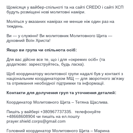
Щомісяця у вайбер-спільноті та на сайті CREDO і сайті ХСП
будуть розміщені нові молитовні наміри.
Моліться у вказаних намірах не менше ніж один раз на
тиждень.
Ви — у служінні! Ви молитовник Молитовного Щита —
духовний Воїн Христа!
Якщо ви група чи спільнота осіб:
Для вас дійсне все те, що і для «окремих осіб» (та
додатково: зареєструйтесь, будь ласка).
Щоб координатору молитовної групи надалі був у контакті з
національним координатором МЩ — для зворотного зв’язку
та отримання необхідної підтримки та інформації.
Контакти для долучення груп та уточнення деталей:
Координатор Молитовного Щита – Тетяна Щаслива.
Пишіть у вайбері +380967737335. телефонуйте
+48668608904 чи пишіть на ел.пошту
prayer.shield.corps@gmail.com
Головний координатор Молитовного Щита – Марина