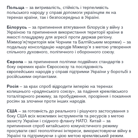
Польща
– за витривалість, стійкість і терпеливість
польського народу у справі допомоги українцям як на
теренах країни, так і безпосередньо в Україні.
Білорусь
– за припинення втягування білорусів у війну з
Україною та припинення використання території країни в
яккості плацдарму для агресії проти держав регіону.
Міжмор’я(територія між Чорним та Балтійським морями) – за
подальшу консолідацію народів Міжмор’я з метою утворення
спільного духовного, політичного і оборонного союзу.
Європа
– за припинення політики подвійних стандартів з
боку окремих країн Євросоюзу та послідовність
європейських народів у справі підтримки України у боротьбі з
російськими окупантами.
Росія
– за крах спроб відродити імперію на теренах
колишнього «радянського союзу», за падіння кремлівського
тоталітарного режиму, за пробудження, прозріння і покаяння
росіян за злочини проти інших народів.
США
– за готовність до реального і рішучого застосування з
боку США всіх можливих інструментів та ресурсів з метою
захисту України і східного флангу НАТО. Китай – за
припинення спроб китайського комуністичного режиму
просувати свої геополітичні інтереси, використовуючи війну в
Україні та підтримуючи з цією метою кремлівський режим.