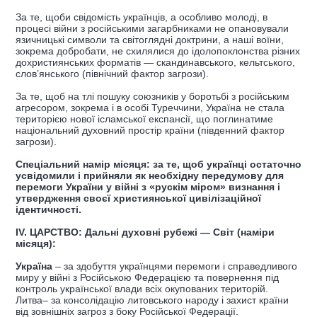
За те, щоби свідомість українців, а особливо молоді, в
процесі війни з російськими загарбниками не опановували
язичницькі символи та світоглядні доктрини, а наші воїни,
зокрема добробати, не схилялися до ідолопоклонства різних
дохристиянських форматів — скандинавського, кельтського,
слов’янського (північний фактор загрози).
За те, щоб на тлі пошуку союзників у боротьбі з російським
агресором, зокрема і в особі Туреччини, Україна не стала
територією нової ісламської експансії, що поглинатиме
національний духовний простір країни (південний фактор
загрози).
Спеціальний намір місяця: за те, щоб українці остаточно
усвідомили і прийняли як необхідну передумову для
перемоги України у війні з «рускім міром» визнання і
утвердження своєї християнської цивілізаційної
ідентичності.
ІV. ЦАРСТВО: Дальні духовні рубежі — Світ (наміри
місяця):
Україна
– за здобуття українцями перемоги і справедливого
миру у війні з Російською Федерацією та повернення під
контроль української влади всіх окупованих територій.
Литва– за консолідацію литовського народу і захист країни
від зовнішніх загроз з боку Російської Федерації.