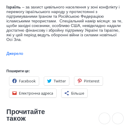
Ізраїль
– за захист цивільного населення у зоні конфлікту і
перемогу ізраїльського народу у протистоянні з
підтримуваними Іраном та Російською Федерацією
ісламськими терористами. Спеціальний намір місяця: за те,
щоби західні союзники, особливо США, невідкладно надали
достатню фінансову і збройну підтримку Україні та Ізраїлю,
які у цей період ведуть оборонні війни із силами новітньої
Осі Зла.
Джерело
Поширити це:
Facebook
Twitter
Pinterest
Електронна адреса
Більше
Прочитайте
також