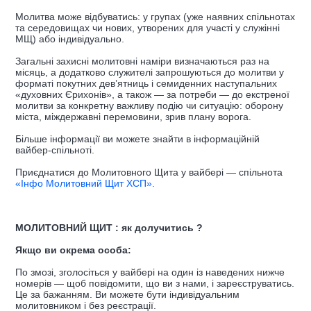
Молитва може відбуватись: у групах (уже наявних спільнотах
та середовищах чи нових, утворених для участі у служінні
МЩ) або індивідуально.
Загальні захисні молитовні наміри визначаються раз на
місяць, а додатково служителі запрошуються до молитви у
форматі покутних дев’ятниць і семиденних наступальних
«духовних Єрихонів», а також — за потреби — до екстреної
молитви за конкретну важливу подію чи ситуацію: оборону
міста, міждержавні перемовини, зрив плану ворога.
Більше інформації ви можете знайти в інформаційній
вайбер-спільноті.
Приєднатися до Молитовного Щита у вайбері — спільнота
«Інфо Молитовний Щит ХСП».
МОЛИТОВНИЙ ЩИТ : як долучитись ?
Якщо ви окрема особа:
По змозі, зголосіться у вайбері на один із наведених нижче
номерів — щоб повідомити, що ви з нами, і зареєструватись.
Це за бажанням. Ви можете бути індивідуальним
молитовником і без реєстрації.