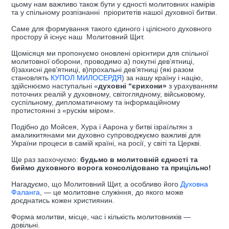
цьому нам важливо також бути у єдності молитовних намірів
та у спільному розпізнанні пріоритетів нашої духовної битви.
Саме для формування такого єдиного і цілісного духовного
простору й існує наш Молитовний Щит.
Щомісяця ми пропонуємо оновлені орієнтири для спільної
молитовної оборони, проводимо а) покутні дев’ятниці,
б)захисні дев’ятниці, в)прохальні дев’ятниці (які разом
становлять
КУПОЛ МИЛОСЕРДЯ
) за нашу країну і націю,
здійснюємо наступальні «
духовні “єрихони»
з урахуванням
поточних реалій у духовному, світоглядному, військовому,
суспільному, дипломатичному та інформаційному
протистоянні з «рускім міром».
Подібно до Мойсея, Хура і Аарона у битві ізраїльтян з
амаликитянами ми духовно супроводжуємо важливі для
України процеси в самій країні, на росії, у світі та Церкві.
Ще раз заохочуємо:
будьмо в молитовній єдності та
биймо духовного ворога консолідовано та прицільно!
Нагадуємо, що Молитовний Щит, а особливо його
Духовна
Фаланга
, — це молитовне служіння, до якого може
доєднатись кожен християнин.
Форма молитви, місце, час і кількість молитовників —
довільні.