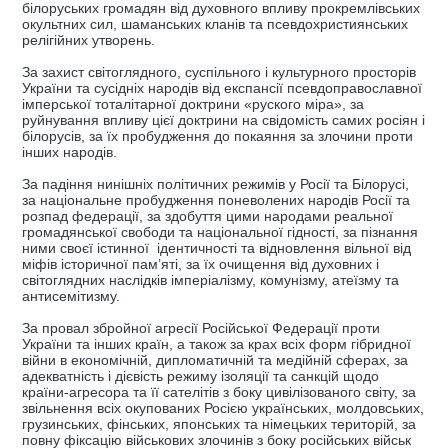
білоруських громадян від духовного впливу прокремлівських
окультних сил, шаманських кланів та псевдохристиянських
релігійних утворень.
За захист світоглядного, суспільного і культурного просторів
України та сусідніх народів від експансії псевдоправославної
імперської тоталітарної доктрини «руского міра», за
руйнування впливу цієї доктрини на свідомість самих росіян і
білорусів, за їх пробудження до покаяння за злочини проти
інших народів.
За падіння нинішніх політичних режимів у Росії та Білорусі,
за національне пробудження поневолених народів Росії та
розпад федерації, за здобуття цими народами реальної
громадянської свободи та національної гідності, за пізнання
ними своєї істинної ідентичності та відновлення вільної від
міфів історичної пам’яті, за їх очищення від духовних і
світоглядних наслідків імперіалізму, комунізму, атеїзму та
антисемітизму.
За провал збройної агресії Російської Федерації проти
України та інших країн, а також за крах всіх форм гібридної
війни в економічній, дипломатичній та медійній сферах, за
адекватність і дієвість режиму ізоляції та санкцій щодо
країни-агресора та її сателітів з боку цивілізованого світу, за
звільнення всіх окупованих Росією українських, молдовських,
грузинських, фінських, японських та німецьких територій, за
повну фіксацію військових злочинів з боку російських військ