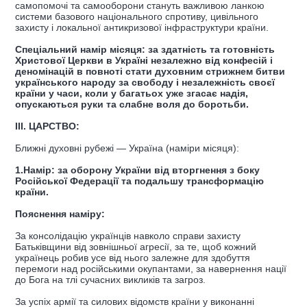
самопомочі та самооборони стануть важливою ланкою
системи базового національного спротиву, цивільного
захисту і локальної антикризової інфраструктури країни.
Спеціальний намір місяця: за здатність та готовність
Христової Церкви в Україні незалежно від конфесій і
деномінацій в повноті стати духовним стрижнем битви
українського народу за свободу і незалежність своєї
країни у часи, коли у багатьох уже згасає надія,
опускаються руки та слабне воля до боротьби.
IІІ. ЦАРСТВО:
Ближні духовні рубежі — Україна (наміри місяця):
1.Намір: за оборону України від вторгнення з боку
Російської Федерації та подальшу трансформацію
країни.
Пояснення наміру:
За консолідацію українців навколо справи захисту
Батьківщини від зовнішньої агресії, за те, щоб кожний
українець робив усе від нього залежне для здобуття
перемоги над російськими окупантами, за навернення нації
до Бога на тлі сучасних викликів та загроз.
За успіх армії та силових відомств країни у виконанні