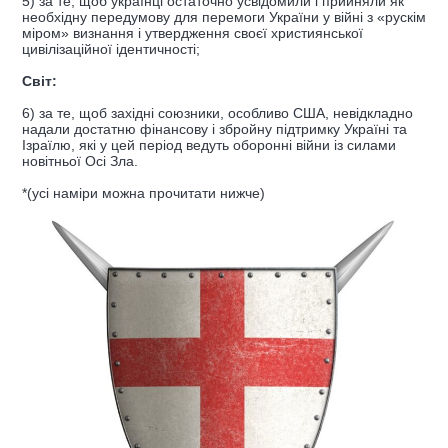
5) за те, щоб українці остаточно усвідомили і прийняли як
необхідну передумову для перемоги України у війні з «рускім
міром» визнання і утвердження своєї християнської
цивілізаційної ідентичності;
Світ:
6) за те, щоб західні союзники, особливо США, невідкладно
надали достатню фінансову і збройну підтримку Україні та
Ізраїлю, які у цей період ведуть оборонні війни із силами
новітньої Осі Зла.
*(усі наміри можна прочитати нижче)