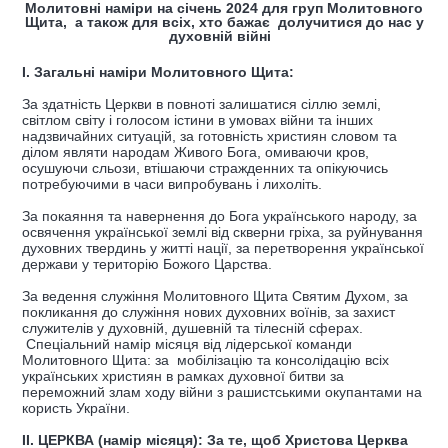
Молитовні наміри на січень 2024 для груп Молитовного
Щита, а також для всіх, хто бажає долучитися до нас у
духовній війні
І. Загальні наміри Молитовного Щита:
За здатність Церкви в повноті залишатися сіллю землі,
світлом світу і голосом істини в умовах війни та інших
надзвичайних ситуацій, за готовність християн словом та
ділом являти народам Живого Бога, омиваючи кров,
осушуючи сльози, втішаючи стражденних та опікуючись
потребуючими в часи випробувань і лихоліть.
За покаяння та навернення до Бога українського народу, за
освячення української землі від скверни гріха, за руйнування
духовних твердинь у житті нації, за перетворення української
держави у територію Божого Царства.
За ведення служіння Молитовного Щита Святим Духом, за
покликання до служіння нових духовних воїнів, за захист
служителів у духовній, душевній та тілесній сферах.
Спеціальний намір місяця від лідерської команди
Молитовного Щита: за мобілізацію та консолідацію всіх
українських християн в рамках духовної битви за
переможний злам ходу війни з рашистськими окупантами на
користь України.
ІІ. ЦЕРКВА (намір місяця): За те, щоб Христова Церква