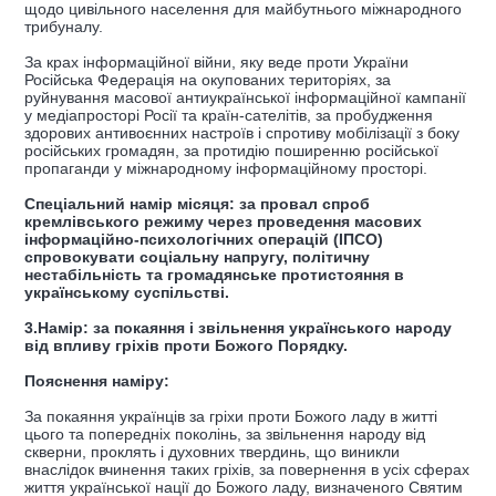
щодо цивільного населення для майбутнього міжнародного
трибуналу.
За крах інформаційної війни, яку веде проти України
Російська Федерація на окупованих територіях, за
руйнування масової антиукраїнської інформаційної кампанії
у медіапросторі Росії та країн-сателітів, за пробудження
здорових антивоєнних настроїв і спротиву мобілізації з боку
російських громадян, за протидію поширенню російської
пропаганди у міжнародному інформаційному просторі.
Спеціальний намір місяця: за провал спроб
кремлівського режиму через проведення масових
інформаційно-психологічних операцій (ІПСО)
спровокувати соціальну напругу, політичну
нестабільність та громадянське протистояння в
українському суспільстві.
3.Намір: за покаяння і звільнення українського народу
від впливу гріхів проти Божого Порядку.
Пояснення наміру:
За покаяння українців за гріхи проти Божого ладу в житті
цього та попередніх поколінь, за звільнення народу від
скверни, проклять і духовних твердинь, що виникли
внаслідок вчинення таких гріхів, за повернення в усіх сферах
життя української нації до Божого ладу, визначеного Святим