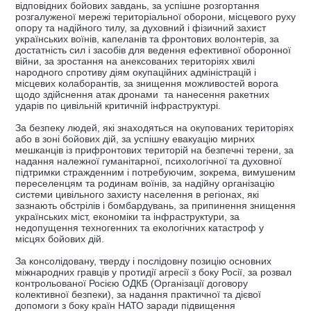
відповідних бойових завдань, за успішне розгортання
розгалуженої мережі територіальної оборони, місцевого руху
опору та надійного тилу, за духовний і фізичний захист
українських воїнів, капеланів та фронтових волонтерів, за
достатність сил і засобів для ведення ефективної оборонної
війни, за зростання на анексованих територіях хвилі
народного спротиву діям окупаційних адміністрацій і
місцевих колаборантів, за знищення можливостей ворога
щодо здійснення атак дронами та нанесення ракетних
ударів по цивільній критичній інфраструктурі.
За безпеку людей, які знаходяться на окупованих територіях
або в зоні бойових дій, за успішну евакуацію мирних
мешканців із прифронтових територій на безпечні терени, за
надання належної гуманітарної, психологічної та духовної
підтримки стражденним і потребуючим, зокрема, вимушеним
переселенцям та родинам воїнів, за надійну організацію
системи цивільного захисту населення в регіонах, які
зазнають обстрілів і бомбардувань, за припинення знищення
українських міст, економіки та інфраструктури, за
недопущення техногенних та екологічних катастроф у
місцях бойових дій.
За консолідовану, тверду і послідовну позицію основних
міжнародних гравців у протидії агресії з боку Росії, за розвал
контрольованої Росією ОДКБ (Організації договору
колективної безпеки), за надання практичної та дієвої
допомоги з боку країн НАТО заради підвищення