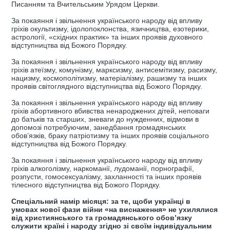
Писанням та Вчительським Урядом Церкви.
За покаяння і звільнення українського народу від впливу
гріхів окультизму, ідолопоклонства, язичництва, езотерики,
астрології, «східних практик» та інших проявів духовного
відступництва від Божого Порядку.
За покаяння і звільнення українського народу від впливу
гріхів атеїзму, комунізму, марксизму, антисемітизму, расизму,
нацизму, космополітизму, матеріалізму, рашизму та інших
проявів світоглядного відступництва від Божого Порядку.
За покаяння і звільнення українського народу від впливу
гріхів абортивного вбивства ненароджених дітей, неповаги
до батьків та старших, зневаги до нужденних, відмови в
допомозі потребуючим, занедбання громадянських
обов’язків, браку патріотизму та інших проявів соціального
відступництва від Божого Порядку.
За покаяння і звільнення українського народу від впливу
гріхів алкоголізму, наркоманії, лудоманії, порнографії,
розпусти, гомосексуалізму, захланності та інших проявів
тілесного відступництва від Божого Порядку.
Спеціальний намір місяця: за те, щоби українці в
умовах нової фази війни «на виснаження» не ухилялися
від християнського та громадянського обов’язку
служити країні і народу згідно зі своїм індивідуальним