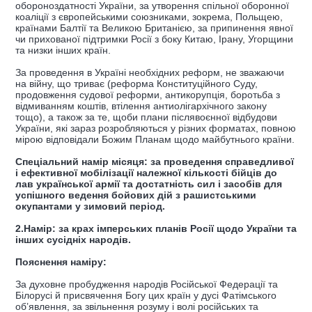
обороноздатності України, за утворення спільної оборонної
коаліції з європейськими союзниками, зокрема, Польщею,
країнами Балтії та Великою Британією, за припинення явної
чи прихованої підтримки Росії з боку Китаю, Ірану, Угорщини
та низки інших країн.
За проведення в Україні необхідних реформ, не зважаючи
на війну, що триває (реформа Конституційного Суду,
продовження судової реформи, антикорупція, боротьба з
відмиванням коштів, втілення антиолігархічного закону
тощо), а також за те, щоби плани післявоєнної відбудови
України, які зараз розробляються у різних форматах, повною
мірою відповідали Божим Планам щодо майбутнього країни.
Спеціальний намір місяця: за проведення справедливої
і ефективної мобілізації належної кількості бійців до
лав української армії та достатність сил і засобів для
успішного ведення бойових дій з рашистськими
окупантами у зимовий період.
2.Намір: за крах імперських планів Росії щодо України та
інших сусідніх народів.
Пояснення наміру:
За духовне пробудження народів Російської Федерації та
Білорусі й присвячення Богу цих країн у дусі Фатімського
об’явлення, за звільнення розуму і волі російських та