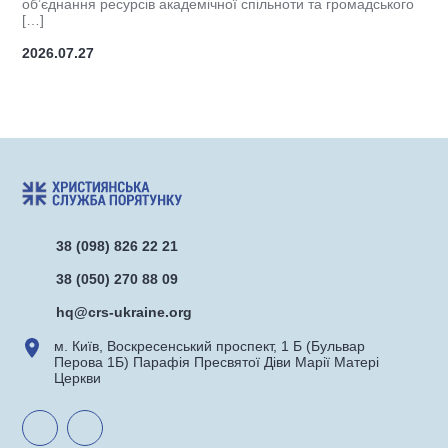
об’єднання ресурсів академічної спільноти та громадського
п
[…]
2026.07.27
2
38 (098) 826 22 21
38 (050) 270 88 09
hq@crs-ukraine.org
м. Київ, Воскресенський проспект, 1 Б (Бульвар
Перова 1Б) Парафія Пресвятої Діви Марії Матері
Церкви