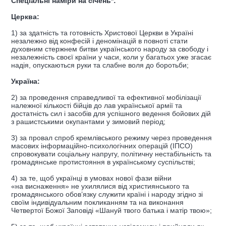
Спеціальні наміри на січень*:
Церква:
1) за здатність та готовність Христової Церкви в Україні
незалежно від конфесій і деномінацій в повноті стати
духовним стержнем битви українського народу за свободу і
незалежність своєї країни у часи, коли у багатьох уже згасає
надія, опускаються руки та слабне воля до боротьби;
Україна:
2) за проведення справедливої та ефективної мобілізації
належної кількості бійців до лав української армії та
достатність сил і засобів для успішного ведення бойових дій
з рашистськими окупантами у зимовий період;
3) за провал спроб кремлівського режиму через проведення
масових інформаційно-психологічних операцій (ІПСО)
спровокувати соціальну напругу, політичну нестабільність та
громадянське протистояння в українському суспільстві;
4) за те, щоб українці в умовах нової фази війни
«на виснаження» не ухилялися від християнського та
громадянського обов’язку служити країні і народу згідно зі
своїм індивідуальним покликанням та на виконання
Четвертої Божої Заповіді «Шануй твого батька і матір твою»;