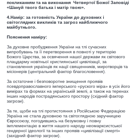
покликанням та на виконання Четвертої Божої Заповіді
«Шануй твого батька і матір твою».
4.Намір: за готовність України до духовних і
світоглядних викликів та загроз найближчого
майбутнього.
Пояснення наміру:
За духовне пробудження України на тлі сучасних
випробувань та її перетворення в повноті у територію
Божого Царства, за освячення нашої держави як світового
плацдарму новітньої християнської цивілізації, за
становлення українців як нації священників, миротворців та
місіонерів (центральний фактор благословення).
За остаточне і безповоротне знищення проявів
псевдоправославного імперського «руского міра» в усіх його
вимірах та формах на українській землі, а також на теренах
інших народів пострадянського простору (східний фактор
загрози).
За те, щоби на тлі протистояння з Російською Федерацією
Україна не стала духовною та світоглядною заручницею
Євросоюзу, погодившись на безумовну і повну
імплементацію в життя нашого народу неомарксистської
гендерної ідеології та інших проявів «цивілізації смерті»
(західний фактор загрози).