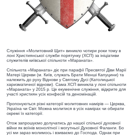
Служіння «Молитовний Щит» виникло чотири роки тому в
лоні Християнської служби порятунку (ХСП) за ініціативи
служителів київської спільноти «Мараната».
Спільнота «Мараната» діє при парафії Пресвятої Діви Марії
Матері Церкви (м. Київ, служать Брати Менші Капуцини) та
належить до руху Віднови у Святому Дусі (Католицької
харизматичної віднови). Сама ХСП виникла у лоні спільноти
«Мараната» у 2015 р. Це екуменічне служіння, відкрите для
участі християн усіх конфесій та деномінацій.
Пропонуються різні категорії молитовних намірів — Церква,
Україна чи Світ. Можна молитися в усіх намірах чи обирати
окремі їх категорії.
Отож запрошуємо долучатись до нашої спільної духовної
війни як воїнів монолітної і могутньої Духовної Фаланги. Бо
усі ми зараз молимось і взиваємо до Господа. Однак при