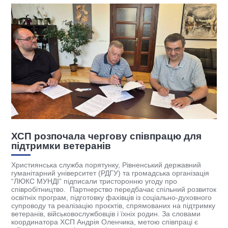
ХСП розпочала чергову співпрацю для
К
підтримки ветеранів
к
(
Християнська служба порятунку, Рівненський державний
гуманітарний університет (РДГУ) та громадська організація
І
“ЛЮКС МУНДІ” підписали тристоронню угоду про
у
співробітництво. Партнерство передбачає спільний розвиток
на
к
освітніх програм, підготовку фахівців із соціально-духовного
б
супроводу та реалізацію проєктів, спрямованих на підтримку
с
ветеранів, військовослужбовців і їхніх родин. За словами
к
координатора ХСП Андрія Оленчика, метою співпраці є
]
М