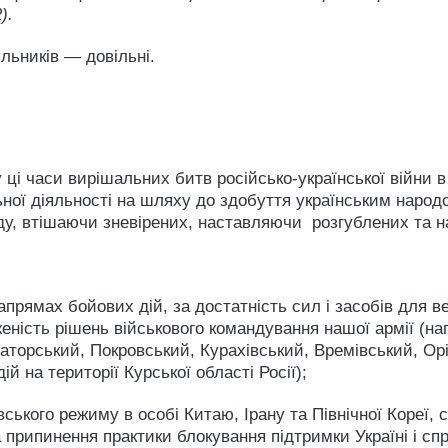
).
лільників — довільні.
у ці часи вирішальних битв російсько-української війни 
льної діяльності на шляху до здобуття українським наро
оду, втішаючи зневірених, наставляючи розгублених та
х напрямах бойових дій, за достатність сил і засобів для
аженість рішень військового командування нашої армії (н
торський, Покровський, Курахівський, Времівський, Орі
й на території Курської області Росії);
ського режиму в особі Китаю, Ірану та Північної Кореї,
а припинення практики блокування підтримки Україні і сп