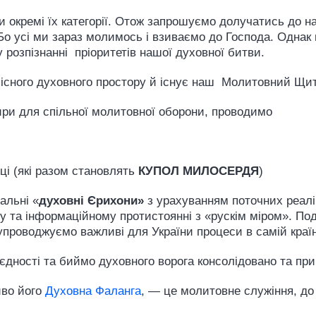
 окремі їх категорії. Отож запрошуємо долучатись до наш
 Бо усі ми зараз молимось і взиваємо до Господа. Однак
 розпізнанні пріоритетів нашої духовної битви.
лісного духовного простору й існує наш Молитовний Щит
ри для спільної молитовної оборони, проводимо
ці (які разом становлять
КУПОЛ МИЛОСЕРДЯ
)
альні «
духовні Єрихони»
з урахуванням поточних реалі
 та інформаційному протистоянні з «рускім міром». Под
роводжуємо важливі для України процеси в самій країні, н
дності та биймо духовного ворога консолідовано та при
иво його
Духовна Фаланга
, — це молитовне служіння, до