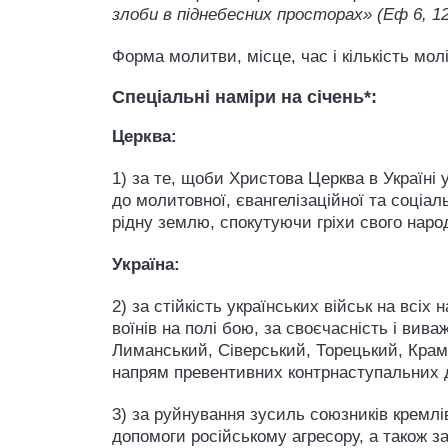
злоби в піднебесних просторах» (Еф 6, 12
Форма молитви, місце, час і кількість мо
Спеціальні наміри на січень*:
Церква:
1) за те, щоби Христова Церква в Україні 
до молитовної, євангелізаційної та соціа
рідну землю, спокутуючи гріхи свого нар
Україна:
2) за стійкість українських військ на всі
воїнів на полі бою, за своєчасність і вив
Лиманський, Сіверський, Торецький, Крама
напрям превентивних контрнаступальних ді
3) за руйнування зусиль союзників кремлів
допомоги російському агресору, а також з