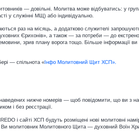
литовників — довільні. Молитва може відбуватись: у груп
ті у служінні МЩ) або індивідуально.
чаються раз на місяць, а додатково служителі запрошую
уховних Єрихонів», а також — за потреби — до екстрено
емовини, зрив плану ворога тощо. Більше інформації ви
ері — спільнота «
Інфо Молитовний Щит ХСП».
?
із наведених нижче номерів — щоб повідомити, що ви з н
ком і без реєстрації.
CREDO і сайті ХСП будуть розміщені нові молитовні намі
ні! Ви молитовник Молитовного Щита — духовний Воїн Х