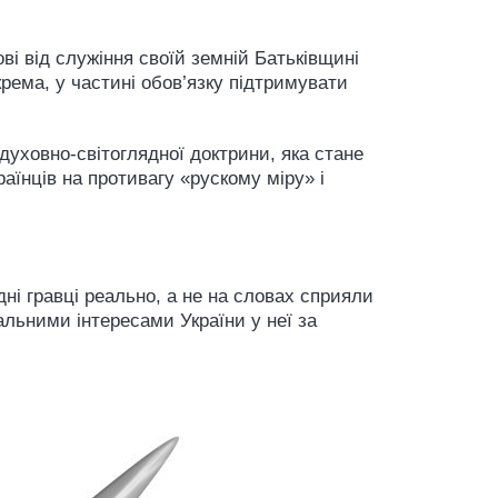
ві від служіння своїй земній Батьківщині
рема, у частині обов’язку підтримувати
духовно-світоглядної доктрини, яка стане
аїнців на противагу «рускому міру» і
ні гравці реально, а не на словах сприяли
альними інтересами України у неї за