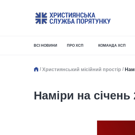
ВСІ НОВИНИ
ПРО ХСП
КОМАНДА ХСП
/
/
Християнський місійний простір
Нам
Наміри на січень