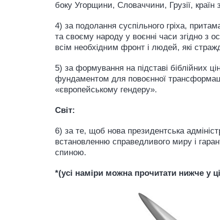
боку Угорщини, Словаччини, Грузії, країн
4) за подолання суспільного гріха, притам
та своєму народу у воєнні часи згідно з 
всім необхідним фронт і людей, які страж
5) за формування на підставі біблійних ц
фундаментом для повоєнної трансформації 
«європейському гендеру».
Світ:
6) за те, щоб нова президентська адмініс
встановленню справедливого миру і гарант
спиною.
*(усі наміри можна прочитати нижче у ці