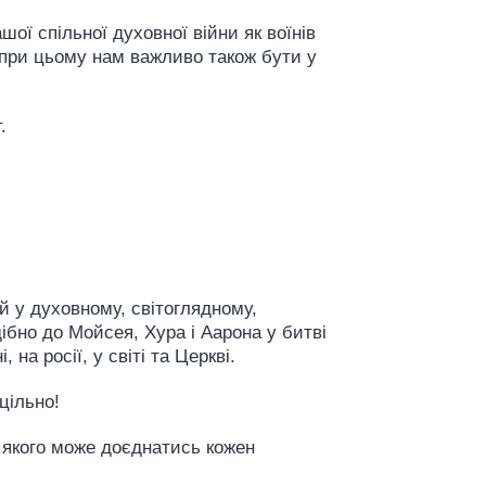
ої спільної духовної війни як воїнів
 при цьому нам важливо також бути у
.
й у духовному, світоглядному,
ібно до Мойсея, Хура і Аарона у битві
а росії, у світі та Церкві.
цільно!
 якого може доєднатись кожен