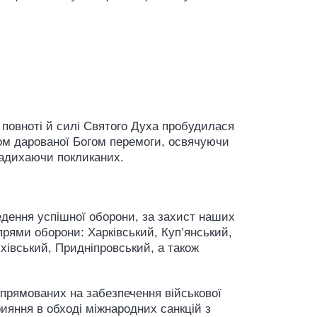
в повноті й силі Святого Духа пробудилася
дом дарованої Богом перемоги, освячуючи
 надихаючи покликаних.
 ведення успішної оборони, за захист наших
апрями оборони: Харківський, Куп’янський,
хівський, Придніпровський, а також
 спрямованих на забезпечення військової
рияння в обході міжнародних санкцій з