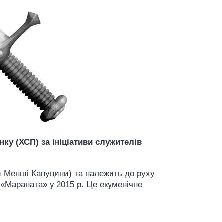
у (ХСП) за ініціативи служителів
ти Менші Капуцини) та належить до руху
 «Мараната» у 2015 р. Це екуменічне