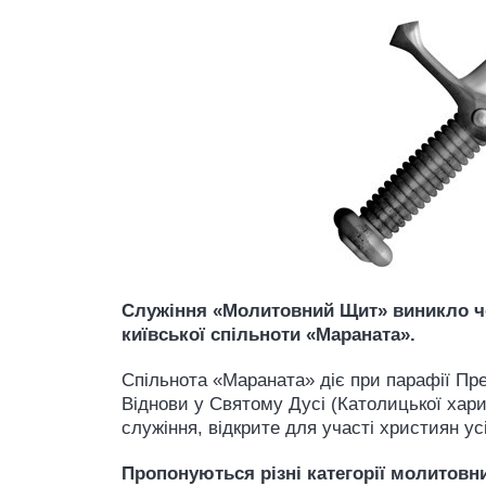
Служіння «Молитовний Щит» виникло чот
київської спільноти «Мараната».
Спільнота «Мараната» діє при парафії Пре
Віднови у Святому Дусі (Католицької хари
служіння, відкрите для участі християн ус
Пропонуються різні категорії молитовни