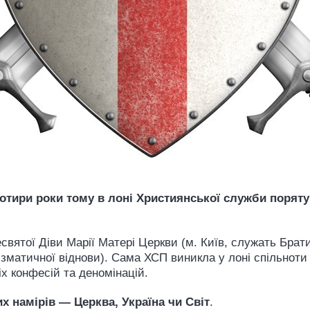
ири роки тому в лоні Християнської служби порятунк
святої Діви Марії Матері Церкви (м. Київ, служать Бра
зматичної віднови). Сама ХСП виникла у лоні спільноти
іх конфесій та деномінацій.
х намірів — Церква, Україна чи Світ
.