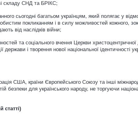
 зі складу СНД та БРІКС;
анного сьогодні багатьом українцям, який полягає у відмо
особистим покликанням і в силу можливостей кожного, зок
дають від наслідків війни;
інностей та соціального вчення Церкви христоцентричної 
держави і творення нової національної ідентичності укр
трація США, країни Європейського Союзу та інші міжнарод
ій безпеки для українського народу, не торгуючи націон
й статті)