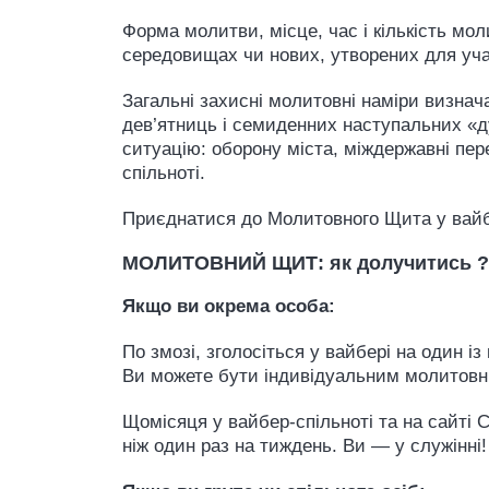
Форма молитви, місце, час і кількість мо
середовищах чи нових, утворених для учас
Загальні захисні молитовні наміри визна
дев’ятниць і семиденних наступальних «д
ситуацію: оборону міста, міждержавні пер
спільноті.
Приєднатися до Молитовного Щита у вайб
МОЛИТОВНИЙ ЩИТ: як долучитись 
Якщо ви окрема особа:
По змозі, зголосіться у вайбері на один 
Ви можете бути індивідуальним молитовни
Щомісяця у вайбер-спільноті та на сайті 
ніж один раз на тиждень. Ви — у служін