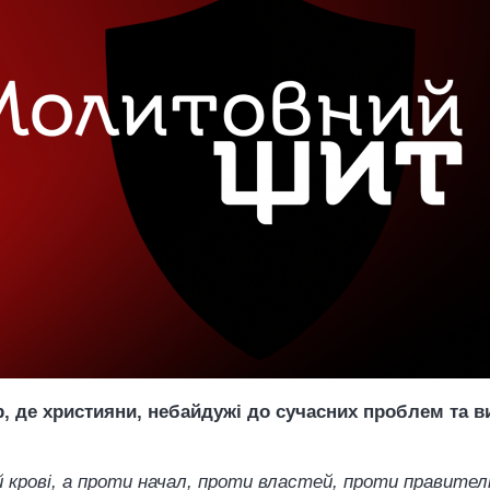
 де християни, небайдужі до сучасних проблем та ви
крові, а проти начал, проти властей, проти правителі