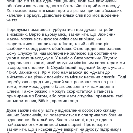
поки що є я та ще один священник, який вже виконуючи
обов’язки капелана одного з батальйонів приймає посаду.
Хоч маємо вакантні місця проте з різних причин військових
капеланів бракує. Дозвольте кілька слів про моє щоденне
життя.
Передусім намагаюся турбуватися про духові потреби
військових. Варто в цьому місці зазначити, що Захисник
маючи можливість духової опіки сам вирішує, чи
скористатися з наприклад таїнств, такий собі «острів
свободи» серед різних обов’язків. Отже щодня відправляю
Божу Службу та інші молебні не залежно від обставин чи
умов в яких знаходжуся. У неділю Євхаристичну Літургію
відправляю в храмі, який дякуючи між іншим волонтерам ми
в середині оновили. В Службі Божій недільній беруть участь
40-50 Захисників. Крім того намагаюся доїжджати до
військових на різних позиціях та місцях несення служби. Тоді
перебуваю серед них деякий час: розмовляємо на різні
теми, молимось, уділяю благословення чи намащення
Єлеєм. Також бажаючі можуть скористатися з таїнства
примирення з Богом, або отримати літургічні предмети такі
як: молитовник, Біблія, хрестик тощо.
Дуже важливим є участь у відновленні особового складу
наших Захисників, які повертаються після тривалих боїв на
відновлення батальйону. Здається мені, що це один з
найважчих елементів моєї місії в армії. Проте варто
зазначити, що військові дуже відкриті на духову підтримку і