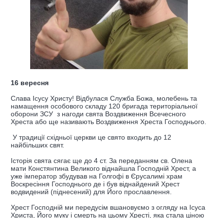
16 вересня
Слава Ісусу Христу! Відбулася Служба Божа, молебень та
намащення особового складу 120 бригада територіальної
оборони ЗСУ з нагоди свята Воздвиження Всечесного
Хреста або ще називають Воздвиження Хреста Господнього.
У традиції східньої церкви це свято входить до 12
найбільших свят.
Історія свята сягає ще до 4 ст. За переданням св. Олена
мати Констянтина Великого віднайшла Господній Хрест, а
уже імператор збудував на Голгофі в Єрусалимі храм
Воскресіння Господнього де і був віднайдений Хрест
водвидений (піднесений) для Його прославлення.
Хрест Господній ми передусім вшановуємо з огляду на Ісуса
Христа, Його муку і смерть на цьому Хресті, яка стала ціною