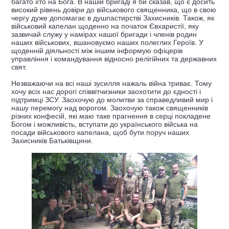
багато хто на Бога. В нашій бригаді я би сказав, що є досить
високий рівень довіри до військового священника, що в свою
чергу дуже допомагає в душпастирстві Захисників. Також, як
військовий капелан щоденно на початок Євхаристії, яку
зазвичай служу у намірах нашої бригади і членів родин
наших військових, вшановуємо наших полеглих Героїв. У
щоденній діяльності між іншим інформую офіцерів
управління і командування відносно релігійних та державних
свят.
Незважаючи на всі наші зусилля нажаль війна триває. Тому
хочу всіх нас дорогі співвітчизники заохотити до єдності і
підтримці ЗСУ. Заохочую до молитви за справедливий мир і
нашу перемогу над ворогом. Заохочую також священників
різних конфесій, які маю таке прагнення в серці покладене
Богом і можливість, вступати до українського війська на
посади військового капелана, щоб бути поруч наших
Захисників Батьківщини.