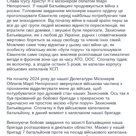
Слава Ісусу Христу! Я є місіонером облатом Марії
Непорочної. У нашій Батьківщині продовжується війна з
росією. Головним завданням місіонерів нашого ордену це
проголошувати Євангеліє серед найбільш потребуючих там
де ми знаходимося. Від початку війни в нашій країні перш за
все до цієї групи людей можемо віднести переселенців, які
втратили свої домівки, і змушені були переїхати, Захисники
Батьківщини, які з любові до України, рідних і співвітчизників
жертовно боряться за нашу свободу та членів їхніх сімей.
Можливо саме тому відчитав у цьому часі війни це, як
особисту облатську місію «бути поруч» та проголошувати
Євангеліє саме серед цих земляків розпочавши систиматичні
виїзди в фронові зони ще за часу АТО, ООС. Спочатку їздив,
як волонтер, а згодом останіх 5 років, як капелан корпусу
військових капеланів ХСП.
На початку 2024 року до нашої Делегатури Місіонерів
Облатів Марії Непорочної звернулася військова частина з
проханням відделегувати мене до війська, щоб
потурбуватися про духовий стан наших Захисників. Ось так я
був призваний до бойової бригади з прекрасною та
одночасно не простою місією «бути поруч» Захисників
Батьківщини. Спочатку я був військовим капеланом
батальйону, в даний момент є капеланом нашої бригади.
Виконуючи бойове завдання по захисті Батьківщини наша
бригада розташована в декількох областях. Маємо у нашій
бригаді 7 батальйонів проте на посаді військового капелана