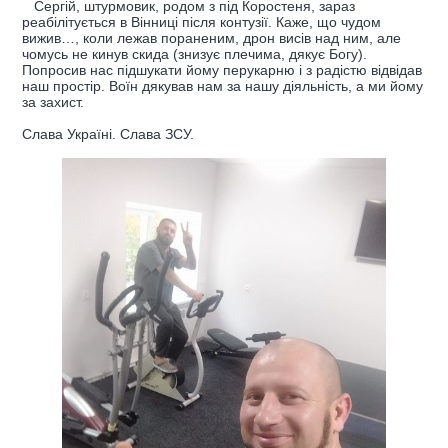
Сергій, штурмовик, родом з під Коростеня, зараз
реабілітується в Вінниці після контузії. Каже, що чудом
вижив…, коли лежав пораненим, дрон висів над ним, але
чомусь не кинув скида (знизує плечима, дякує Богу).
Попросив нас підшукати йому перукарню і з радістю відвідав
наш простір. Воїн дякував нам за нашу діяльність, а ми йому
за захист.
Слава Україні. Слава ЗСУ.