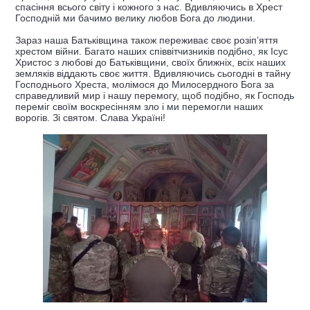
спасіння всього світу і кожного з нас. Вдивляючись в Хрест
Господній ми бачимо велику любов Бога до людини.
Зараз наша Батьківщина також переживає своє розіп’яття
хрестом війни. Багато наших співвітчизників подібно, як Ісус
Христос з любові до Батьківщини, своїх ближніх, всіх наших
земляків віддають своє життя. Вдивляючись сьогодні в тайну
Господнього Хреста, молімося до Милосердного Бога за
справедливий мир і нашу перемогу, щоб подібно, як Господь
переміг своїм воскресінням зло і ми перемогли наших
ворогів. Зі святом. Слава Україні!