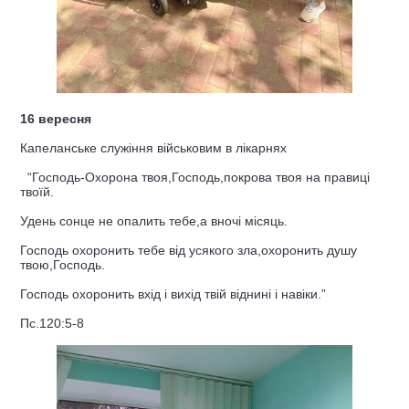
16 вересня
Капеланське служіння військовим в лікарнях
“Господь-Охорона твоя,Господь,покрова твоя на правиці
твоїй.
Удень сонце не опалить тебе,а вночі місяць.
Господь охоронить тебе від усякого зла,охоронить душу
твою,Господь.
Господь охоронить вхід і вихід твій віднині і навіки.”
Пс.120:5-8