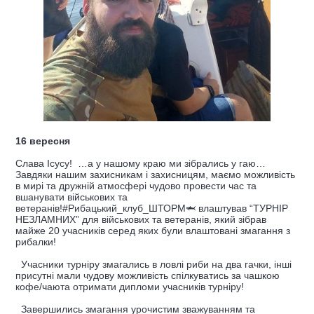
16 вересня
Слава Ісусу! …а у нашому краю ми зібрались у гаю…
Завдяки нашим захисникам і захисницям, маємо можливість
в мирі та дружній атмосфері чудово провести час та
вшанувати військових та
ветеранів!#Рибацький_клуб_ШТОРМ🦈 влаштував “ТУРНІР
НЕЗЛАМНИХ” для військових та ветеранів, який зібрав
майже 20 учасників серед яких були влаштовані змагання з
рибалки!
Учасники турніру змагались в ловлі риби на два гачки, інші
присутні мали чудову можливість спілкуватись за чашкою
кофе/чаюта отримати дипломи учасників турніру!
Завершились змагання урочистим зважуванням та