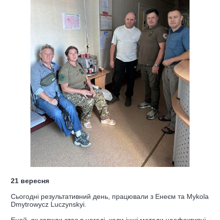
21 вересня
Сьогодні результативний день, працювали з Енеєм та Mykola
Dmytrowycz Luczynskyi.
Еней, як завжди стає в нагоді, коли інші методи неефективні