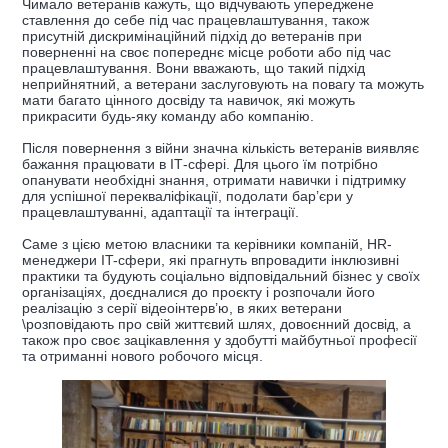
Чимало ветеранів кажуть, що відчувають упереджене
ставлення до себе під час працевлаштування, також
присутній дискримінаційний підхід до ветеранів при
поверненні на своє попереднє місце роботи або під час
працевлаштування. Вони вважають, що такий підхід
неприйнятний, а ветерани заслуговують на повагу та можуть
мати багато цінного досвіду та навичок, які можуть
прикрасити будь-яку команду або компанію.
Після повернення з війни значна кількість ветеранів виявляє
бажання працювати в ІТ-сфері. Для цього їм потрібно
опанувати необхідні знання, отримати навички і підтримку
для успішної перекваліфікації, подолати бар’єри у
працевлаштуванні, адаптації та інтеграції.
Саме з цією метою власники та керівники компаній, HR-
менеджери IT-сфери, які прагнуть впровадити інклюзивні
практики та будують соціально відповідальний бізнес у своїх
організаціях, доєдналися до проєкту і розпочали його
реалізацію з серії відеоінтерв’ю, в яких ветерани
\розповідають про свій життєвий шлях, довоєнний досвід, а
також про своє зацікавлення у здобутті майбутньої професії
та отриманні нового робочого місця.