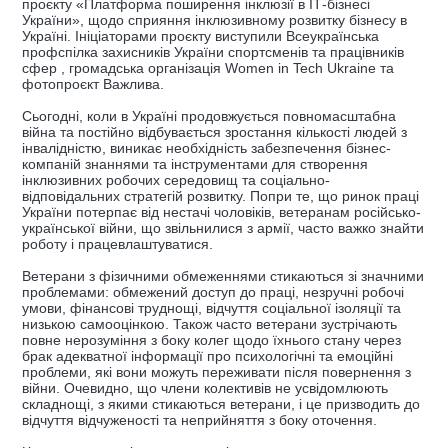
проєкту «Платформа поширення інклюзії в ІТ-бізнесі
України», щодо сприяння інклюзивному розвитку бізнесу в
Україні. Ініціаторами проєкту виступили Всеукраїнська
профспілка захисників України спортсменів та працівників
сфер , громадська організація Women in Tech Ukraine та
фотопроєкт Важлива.
Сьогодні, коли в Україні продовжується повномасштабна
війна та постійно відбувається зростання кількості людей з
інвалідністю, виникає необхідність забезпечення бізнес-
компаній знаннями та інструментами для створення
інклюзивних робочих середовищ та соціально-
відповідальних стратегій розвитку. Попри те, що ринок праці
України потерпає від нестачі чоловіків, ветеранам російсько-
української війни, що звільнилися з армії, часто важко знайти
роботу і працевлаштуватися.
Ветерани з фізичними обмеженнями стикаються зі значними
проблемами: обмежений доступ до праці, незручні робочі
умови, фінансові труднощі, відчуття соціальної ізоляції та
низькою самооцінкою. Також часто ветерани зустрічають
повне нерозуміння з боку колег щодо їхнього стану через
брак адекватної інформації про психологічні та емоційні
проблеми, які вони можуть переживати після повернення з
війни. Очевидно, що члени колективів не усвідомлюють
складнощі, з якими стикаються ветерани, і це призводить до
відчуття відчуженості та неприйняття з боку оточення.