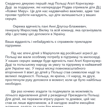
Сердечно дякуємо першій леді Польщі Агаті Корнгаузер-
Дуді за подарунки, які напередодні Різдва отримали діти ДЦ
«Ковчег Миру». Це для нас надзвичайно важливо, адже такі
прояви турботи нагадують, що діти залишаються у ваших
серцях.
Окрема вдячність пані Анні Длугош-Блажкевич,
генералу Мирославу Вікліку та всій команді, яка організувала
збір і доставку цієї допомоги в Україну.
Ваша відданість і небайдужість є справжнім прикладом
підтримки.
Під час втечі дітей з Маріуполя від російської агресії до
Польщі ми мали особливу потребу в підтримці та милосерді.
У наших серцях завжди буде вдячність пані Агаті Корнгаузер-
Дуді та польському народу за увагу та підтримку в найважчий
для України час. У перші місяці повномасштабного
вторгнення її візит до дітей у Польщі став символом надії та
великої людяності. Польща, як країна, і її народ, як друзі,
простягнули руку допомоги в момент, коли це було найбільш
необхідно.
Ще раз хочемо згадати та подякувати за можливість
літнього відновлення дітей у резиденції Президента Польщі.
Для дітей, які пережили втрату рідних та домівок, цей час
став не лише відпочинком, а й нагодою знайти емоційне
зцілення, радість та сили йти вперед.