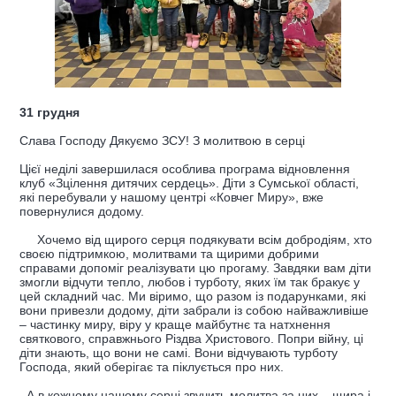
31 грудня
Слава Господу Дякуємо ЗСУ! З молитвою в серці
Цієї неділі завершилася особлива програма відновлення
клуб «Зцілення дитячих сердець». Діти з Сумської області,
які перебували у нашому центрі «Ковчег Миру», вже
повернулися додому.
Хочемо від щирого серця подякувати всім добродіям, хто
своєю підтримкою, молитвами та щирими добрими
справами допоміг реалізувати цю прогаму. Завдяки вам діти
змогли відчути тепло, любов і турботу, яких їм так бракує у
цей складний час. Ми віримо, що разом із подарунками, які
вони привезли додому, діти забрали із собою найважливіше
– частинку миру, віру у краще майбутнє та натхнення
святкового, справжнього Різдва Христового. Попри війну, ці
діти знають, що вони не самі. Вони відчувають турботу
Господа, який оберігає та піклується про них.
А в кожному нашому серці звучить молитва за них – щира і