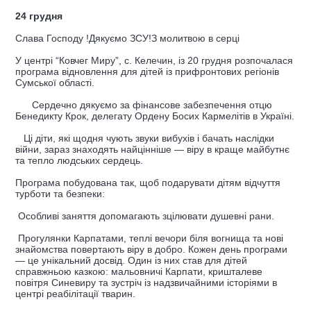
24 грудня
Слава Господу !Дякуємо ЗСУ!З молитвою в серці
У центрі “Ковчег Миру”, с. Келечин, із 20 грудня розпочалася
програма відновлення для дітей із прифронтових регіонів
Сумської області.
Сердечно дякуємо за фінансове забезпечення отцю
Бенедикту Крок, делегату Ордену Босих Кармелітів в Україні.
Ці діти, які щодня чують звуки вибухів і бачать наслідки
війни, зараз знаходять найцінніше — віру в краще майбутнє
та тепло людських сердець.
Програма побудована так, щоб подарувати дітям відчуття
турботи та безпеки:
Особливі заняття допомагають зцілювати душевні рани.
Прогулянки Карпатами, теплі вечори біля вогнища та нові
знайомства повертають віру в добро. Кожен день програми
— це унікальний досвід. Один із них став для дітей
справжньою казкою: мальовничі Карпати, кришталеве
повітря Синевиру та зустріч із надзвичайними історіями в
центрі реабілітації тварин.