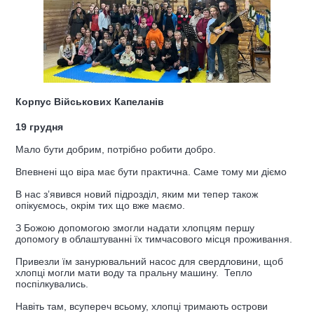
Корпус Військових Капеланів
19 грудня
Мало бути добрим, потрібно робити добро.
Впевнені що віра має бути практична. Саме тому ми діємо
В нас зʼявився новий підрозділ, яким ми тепер також
опікуємось, окрім тих що вже маємо.
З Божою допомогою змогли надати хлопцям першу
допомогу в облаштуванні їх тимчасового місця проживання.
Привезли їм занурювальний насос для свердловини, щоб
хлопці могли мати воду та пральну машину. Тепло
поспілкувались.
Навіть там, всупереч всьому, хлопці тримають острови