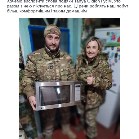
Хочемо висловити слова подяки Tanya Gidion і усім, хто
разом з нею піклується про нас. Ці речи роблять наш побут
більш комфортнішим і таким домашнім