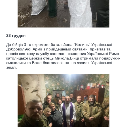
23 грудня
До бійців 3-го окремого батальйона “Волинь” Української
Добровольчої Армії з прийдешніми святами привітав та
провів святкову службу капелан, священик Української Римо-
католицької церкви отець Микола.Бійці отримали подарунки-
смаколики та Боже благословіння на захист Української
землі.