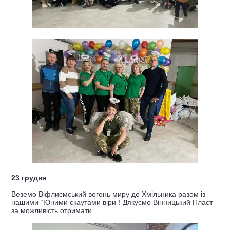
23 грудня
Веземо Віфлиємський вогонь миру до Хмільника разом із
нашими “Юними скаутами віри”! Дякуємо Вінницький Пласт
за можливість отримати