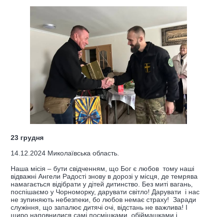
23 грудня
14.12.2024 Миколаївська область.
Наша місія – бути свідченням, що Бог є любов тому наші
відважні Ангели Радості знову в дорозі у місця, де темрява
намагається відібрати у дітей дитинство. Без миті вагань,
поспішаємо у Чорноморку, дарувати світло! Дарувати і нас
не зупиняють небезпеки, бо любов немає страху! Заради
служіння, що запалює дитячі очі, відстань не важлива! І
щиро наповнилися самі посмішками, обіймашками і