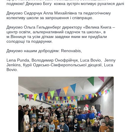
подякою! Дякуємо Богу кожна зустріч мотивує рухатися далі
Дякуємо Сидорчук Алла Михайлівна та педагогічному
колективу школи за запрошення і співпрацю.
Дякуємо Ольга Гильденберг директору «Велика Книга –
центр освіти, альтернативний садочок та школа», в
м.Вінниця та усім діткам завдяки яким ми придбали
солодощі та подарунки.
Дякуємо нашим добродіям: Renovabis,
Lena Punda, Володимир Онофрійчук, Luca Bovio, Jenny
Jenkins, Курії Одесько-Сімферопольської дієцезії, Luca
Bovio.