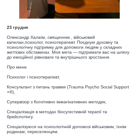
23 грудня
Олександр Халаїм, священник , військовий
капелан,психолог, психотерапевт. Поєдную духовну та
психологічну підтримку для допомоги людям у складних
життєвих обставинах. Моя мета — підтримати вас на шляху
до емоційної рівноваги та внутрішнього зростання.
Про мене
Психолог і психотерапевт,
Консультант з питань травми (Trauma Psycho Social Support
+®),
Супервізор з Когнітивно іммагінативних методик,
Спеціалізація в методах біосугестивній терапії та
брейспотінгу.
Спеціалізуюся на психологічній допомозі військовим, їхнім
родинам, переселенцям.