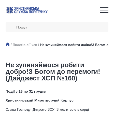
/
/
Простір дії хсп
Не зупиняймося робити добро!З Богом до п
Не зупиняймося робити
добро!З Богом до перемоги!
(Дайджест ХСП №160)
Події з 16 по 31 грудня
Християнський Миротворчий Корпус
Слава Господу !Дякуємо ЗСУ! З молитвою в серці