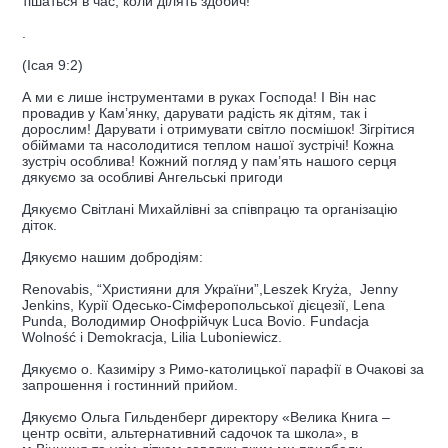
тішаться в час, коли ділять здобич!”
.
(Ісая 9:2)
А ми є лише інструментами в руках Господа! І Він нас
провадив у Кам’янку, дарувати радість як дітям, так і
дорослим! Дарувати і отримувати світло посмішок! Зігрітися
обіймами та насолодитися теплом нашої зустрічі! Кожна
зустріч особлива! Кожний погляд у пам’ять нашого серця
дякуємо за особливі Ангельські пригоди
Дякуємо Світлані Михайлівні за співпрацю та організацію
діток.
Дякуємо нашим добродіям:
Renovabis, “Християни для України”,Leszek Kryża, Jenny
Jenkins, Курії Одесько-Сімферопольської дієцезії, Lena
Punda, Володимир Онофрійчук Luca Bovio. Fundacja
Wolność i Demokracja, Lilia Luboniewicz.
Дякуємо о. Казиміру з Римо-католицької парафії в Очакові за
запрошення і гостинний прийом.
Дякуємо Ольга Гильденберг директору «Велика Книга –
центр освіти, альтернативний садочок та школа», в