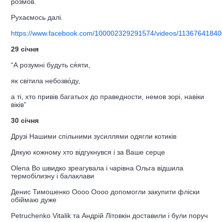
розмов.
Рухаємось далі.
https://www.facebook.com/100002329291574/videos/11367641840
29 січня
“А розумні будуть ся́яти,
як світила небозво́ду,
а ті, хто привів багатьох до праведности, немов зорі, навіки
віків”
30 січня
Друзі Нашими спільними зусиллями одягли котиків
Дякую кожному хто відгукнувся і за Ваше серце
Olena Bo швидко зреагувала і чарівна Ольга відшила
термобілизну і балаклави
Денис Тимошенко Оооо Оооо допомогли закупити фліски
обіймаю дуже
Petruchenko Vitalik та Андрій Літовкін доставили і були поруч