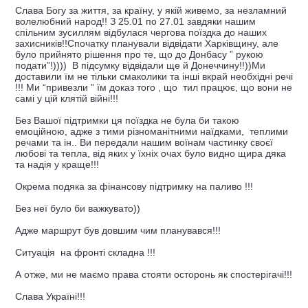
Слава Богу за життя, за країну, у якій живемо, за незламний
волелюбний народ!! З 25.01 по 27.01 завдяки нашим
спільним зусиллям відбулася чергова поїздка до наших
захисників!!Спочатку планували відвідати Харківщину, але
було прийнято рішення про те, що до Донбасу ” рукою
подати”!)))) В підсумку відвідали ще й Донеччину!!))Ми
доставили їм не тільки смаколики та інші вкрай необхідні речі
!!! Ми “привезли ” їм доказ того , що тил працює, що вони не
самі у цій клятій війні!!!
Без Вашої підтримки ця поїздка не була би такою
емоційною, адже з тими різноманітними наїдками, теплими
речами та ін.. Ви передали нашим воїнам частинку своєї
любові та тепла, від яких у їхніх очах було видно щира дяка
та надія у краще!!!
Окрема подяка за фінансову підтримку на паливо !!!
Без неї було би важкувато))
Адже маршрут був довшим чим планувався!!!
Ситуація на фронті складна !!!
А отже, ми не маємо права стояти осторонь як спостерігачі!!!
Слава Україні!!!