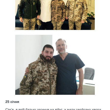
25 січня
Сімʼя, в якій батько загинув на війні, а мати серйозно хвора,