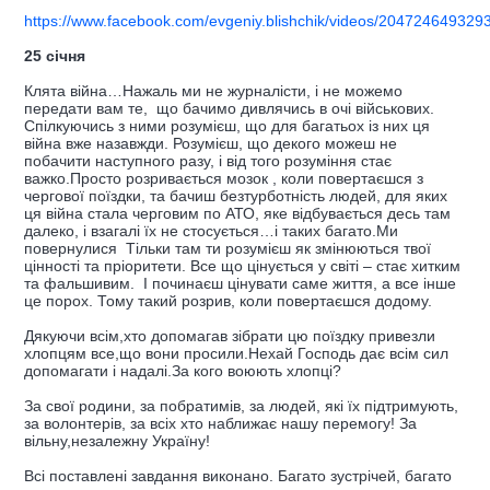
https://www.facebook.com/evgeniy.blishchik/videos/204724649329
25 січня
Клята війна…Нажаль ми не журналісти, і не можемо
передати вам те, що бачимо дивлячись в очі військових.
Спілкуючись з ними розумієш, що для багатьох із них ця
війна вже назавжди. Розумієш, що декого можеш не
побачити наступного разу, і від того розуміння стає
важко.Просто розривається мозок , коли повертаєшся з
чергової поїздки, та бачиш безтурботність людей, для яких
ця війна стала черговим по АТО, яке відбувається десь там
далеко, і взагалі їх не стосується…і таких багато.Ми
повернулися Тільки там ти розумієш як змінюються твої
цінності та пріоритети. Все що цінується у світі – стає хитким
та фальшивим. І починаєш цінувати саме життя, а все інше
це порох. Тому такий розрив, коли повертаєшся додому.
Дякуючи всім,хто допомагав зібрати цю поїздку привезли
хлопцям все,що вони просили.Нехай Господь дає всім сил
допомагати і надалі.За кого воюють хлопці?
За свої родини, за побратимів, за людей, які їх підтримують,
за волонтерів, за всіх хто наближає нашу перемогу! За
вільну,незалежну Україну!
Всі поставлені завдання виконано. Багато зустрічей, багато