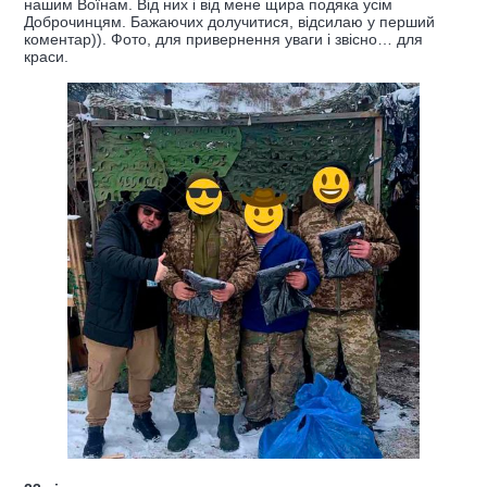
нашим Воїнам. Від них і від мене щира подяка усім
Доброчинцям. Бажаючих долучитися, відсилаю у перший
коментар)). Фото, для привернення уваги і звісно… для
краси.