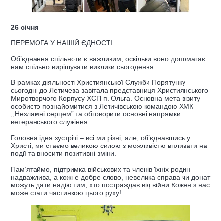
26 січня
ПЕРЕМОГА У НАШІЙ ЄДНОСТІ
Об’єднання спільноти є важливим, оскільки воно допомагає
нам спільно вирішувати виклики сьогодення.
В рамках діяльності Християнської Служби Порятунку
сьогодні до Летичева завітала представниця Християнського
Миротворчого Корпусу ХСП п. Ольга. Основна мета візиту –
особисто познайомитися з Летичівською командою ХМК
,,Незламні серцем” та обговорити основні напрямки
ветеранського служіння.
Головна ідея зустрічі – всі ми різні, але, об’єднавшись у
Христі, ми стаємо великою силою з можливістю впливати на
події та вносити позитивні зміни.
Пам’ятаймо, підтримка військових та членів їхніх родин
надважлива, а кожне добре слово, невелика справа чи донат
можуть дати надію тим, хто постраждав від війни.Кожен з нас
може стати частинкою цього руху!