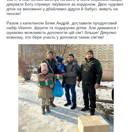
дякувати Богу отримує лікування за кордоном. Двоє чудових
діток на вихованні у дбайливих дідуся й бабусі, живуть на
пенсію!
Разом з капеланом Білик Андрій, доставили продуктовий
набір Vitamin, фрукти та подарунки дітям. Але дивимося і
шукаємо можливість допомогти цій сімʼї більше! Дякуємо
кожному, хто бере участь у допомозі таким сімʼям!