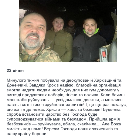
23 січня
Минулого тижня побували на деокупованій Харківщині та
Донеччині. Завдяки Крок з надією, благодійна організація
змогли надати людям необхідну для них гум допомогу у
вигляді продуктових наборів, гігієни та палива. Коли бачиш
масштаби руйнувань –– усвідомлюєш десятки, а можливо
навіть і сотні тисяч зруйнованих життів! І, це ще раз показує,
що життя де немає Христа –– хаос та безнадія! Будь-яка
спроба встановити царство без Господа буде
супроводжуватися війнами та безладом. Прийшла армія
безбожників –– зруйнувала, вбила, скалічила… Але Божа
милість над нами! Бережи Господи наших захисників та
нашу країну борони!