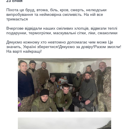
23 січня
Піхота це бруд, втома, біль, кров, смерть, нелюдськи
випробування та неймовірна сміливість. На ній все
тримається
Вчергове відвідали наших сміливих хлопців, відвезли теплі
подарунки, термогрілки, маскувальні сітки, ліки, смаколики
Дякуємо кожному хто невтомно допомагає чим може Це
значить, Україні зберегтися!Дякуємо за довіру!Разом змогли!
На варті найкращі!