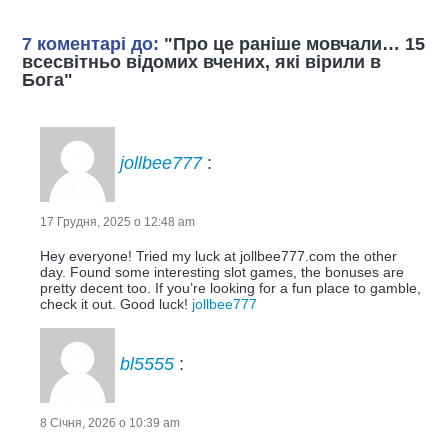
7 коментарі до:
"Про це раніше мовчали… 15
всесвітньо відомих вчених, які вірили в
Бога"
jollbee777
:
17 Грудня, 2025 о 12:48 am
Hey everyone! Tried my luck at jollbee777.com the other
day. Found some interesting slot games, the bonuses are
pretty decent too. If you’re looking for a fun place to gamble,
check it out. Good luck!
jollbee777
bl5555
:
8 Січня, 2026 о 10:39 am