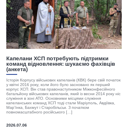
Капелани ХСП потребують підтримки
Я
команд відновлення: шукаємо фахівців
в
(анкета)
Р
Історія Корпусу військових капеланів (КВК) бере свій початок
К
у квітні 2016 року, коли його було засновано як перший
с
ок
корпус ХСП. Він став правонаступником Міжконфесійного
б
о
батальйону військових капеланів, який із весни 2014 року ніс
м
ку
служіння в зоні АТО. Основними місцями служіння
п
капеланських команд ХСП тоді стали Маріуполь, Авдіївка,
л
Мар’їнка, Бахмут і Старобільськ. З початком
В
повномасштабного російського […]
2026.07.06
2