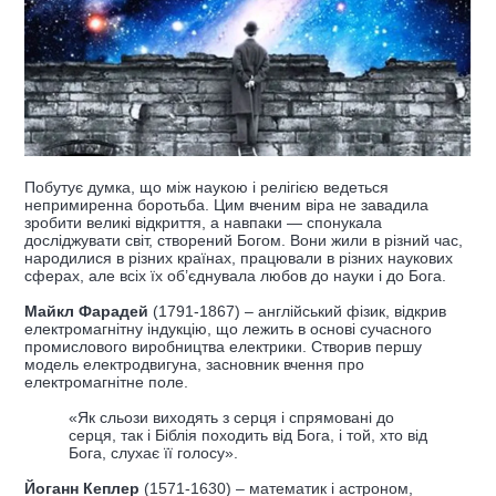
Побутує думка, що між наукою і релігією ведеться
непримиренна боротьба. Цим вченим віра не завадила
зробити великі відкриття, а навпаки — спонукала
досліджувати світ, створений Богом. Вони жили в різний час,
народилися в різних країнах, працювали в різних наукових
сферах, але всіх їх об’єднувала любов до науки і до Бога.
Майкл Фарадей
(1791-1867) – англійський фізик, відкрив
електромагнітну індукцію, що лежить в основі сучасного
промислового виробництва електрики. Створив першу
модель електродвигуна, засновник вчення про
електромагнітне поле.
«Як сльози виходять з серця і спрямовані до
серця, так і Біблія походить від Бога, і той, хто від
Бога, слухає її голосу».
Йоганн Кеплер
(1571-1630) – математик і астроном,