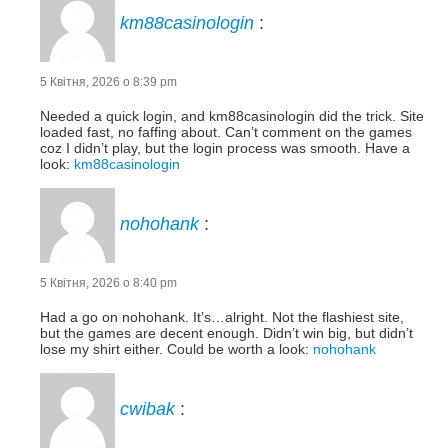
km88casinologin
:
5 Квітня, 2026 о 8:39 pm
Needed a quick login, and km88casinologin did the trick. Site
loaded fast, no faffing about. Can’t comment on the games
coz I didn’t play, but the login process was smooth. Have a
look:
km88casinologin
nohohank
:
5 Квітня, 2026 о 8:40 pm
Had a go on nohohank. It’s…alright. Not the flashiest site,
but the games are decent enough. Didn’t win big, but didn’t
lose my shirt either. Could be worth a look:
nohohank
cwibak
: