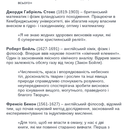
всього»
Джордж Габріель Стокс
(1819-1903) – британський
математик і фізик ірландського походження. Працюючи в
Кембриджському університеті, він збагатив науку власним
внеском в гідро- і газодинаміку, оптику і математику.
«Я не знаю жодних здорових висновків науки, які
б суперечили християнській релігії».
Роберт Бойль
(1627-1691) – англійський хімік, фізик і
філософ. Вперше ввів наукове поняття «хімічний елемент».
Один із засновників якісного хімічного аналізу. Відкрив закон
про залежність обсягу газу від тиску (Закон Бойля).
«Численність, краса і впорядкованість небесних
тіл, досконалість тварин і рослин та інші явища
природи справедливо спонукають розумного,
неупередженого спостерігача зробити висновок
про існування вищого, могутнього, праведного і
благого Творця».
Френсіс Бекон
(1561-1627) – англійський філософ, відомий
тим, що почав науковий метод дослідження, заснований на
експериментуванні та індуктивному мисленні.
«Для того, щоб не впасти в оману, у нас є дві
книги, які ми повинні старанно вивчати. Перша з