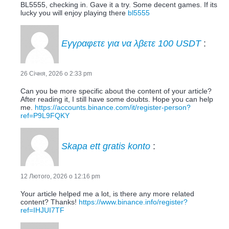
BL5555, checking in. Gave it a try. Some decent games. If its
lucky you will enjoy playing there
bl5555
Εγγραφετε για να λβετε 100 USDT
:
26 Січня, 2026 о 2:33 pm
Can you be more specific about the content of your article?
After reading it, I still have some doubts. Hope you can help
me.
https://accounts.binance.com/it/register-person?
ref=P9L9FQKY
Skapa ett gratis konto
:
12 Лютого, 2026 о 12:16 pm
Your article helped me a lot, is there any more related
content? Thanks!
https://www.binance.info/register?
ref=IHJUI7TF