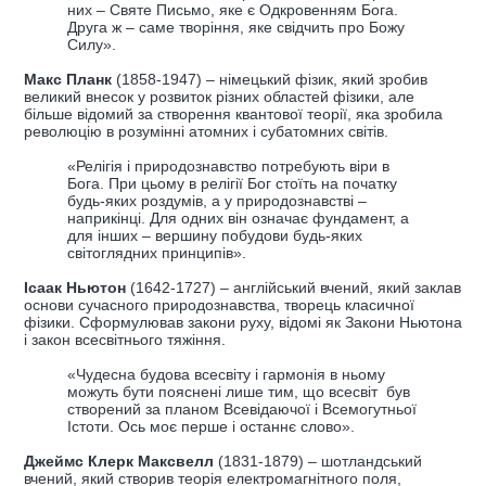
них – Святе Письмо, яке є Одкровенням Бога.
Друга ж – саме творіння, яке свідчить про Божу
Силу».
Макс Планк
(1858-1947) – німецький фізик, який зробив
великий внесок у розвиток різних областей фізики, але
більше відомий за створення квантової теорії, яка зробила
революцію в розумінні атомних і субатомних світів.
«Релігія і природознавство потребують віри в
Бога. При цьому в релігії Бог стоїть на початку
будь-яких роздумів, а у природознавстві –
наприкінці. Для одних він означає фундамент, а
для інших – вершину побудови будь-яких
світоглядних принципів».
Ісаак Ньютон
(1642-1727) – англійський вчений, який заклав
основи сучасного природознавства, творець класичної
фізики. Сформулював закони руху, відомі як Закони Ньютона
і закон всесвітнього тяжіння.
«Чудесна будова всесвіту і гармонія в ньому
можуть бути пояснені лише тим, що всесвіт був
створений за планом Всевідаючої і Всемогутньої
Істоти. Ось моє перше і останнє слово».
Джеймс Клерк Максвелл
(1831-1879) – шотландський
вчений, який створив теорія електромагнітного поля,