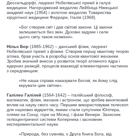
Дюссельдорфі, лауреат Нобелівської премії в галузі
медицини. Нагороджений медаллю Лейбніца Німецької
академії наук (1954) і золотою медаллю Товариства
хірургічної медицини Феррари, Італія (1968).
«Бог створив світ і дав світові закони. Ці закони
залишаються без змін. Духовні задуми і сили
цього світу також незмінні».
Нільс Бор
(1885-1962) – данський фізик, лауреат
Нобелівської премії з фізики. Створив першу квантову теорію
атома, брав участь в розробці основ квантової механіки.
Зробив значний внесок у розвиток теорії атомного ядра і
ядерних реакцій, процесів взаємодії елементарних частинок
з середовищем.
«Не наша справа наказувати Богові, як йому слід
керувати цим світом».
Галілео Галілей
(1564-1642) – італійський філософ,
математик, фізик, механік і астроном, що зробив винятковий
вплив на науку свого часу. Першим використовував телескоп
для наукових відкриттів, якими стали супутники Юпітера,
плями на Сонці, гори на Місяці, і фази Венери. Захисник
геліоцентричної системи Коперника і засновник
експериментальної науки.
«Природа, без сумніву, є Друга Книга Бога, від