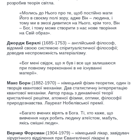
розробив теорія світла.
«Молись до Нього про те, щоб постійно мати
Його в своєму полі зору, адже Він – людина, і
тому ми в змозі дивитися на Нього, крім того, Він
– Бог, і тому може створити з нас нове творіння
на Свій образ».
Джордж Берклі
(1685-1753) – англійський філософ,
відомий своєю системою спіритуалістичної філософії;
доводив неспроможність матеріалізму.
«Бог мені свідок, що я був і все ще залишаюся
при повному переконанні в не існуванні
матерії».
Макс Борн
(1882-1970) – німецький фізик-теоретик, один із
творців квантової механіки. Дав статистичну інтерпретацію
квантової механіки. Автор праць з динамічної теорії
кристалічної решітки, атомної фізики, оптики, філософії
природознавства. Лауреат Нобелівської премії.
«Багато вчених вірять в Бога. Ті, хто каже, що
вивчення наук робить людину атеїстом, мабуть,
якісь смішні люди».
Вернер Форсман
(1904-1979) – німецький лікар, завідувач
хірургічного відділення при Євангелічної лікарні в