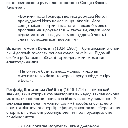
встановив закони руху планет навколо Сонця (Закони
Кеплера).
«Великий наш Господь і велика держава Його, і
премудрості Його немає кінця. Хваліть Його
сонце, місяць і зірки, і планети, – якою б мовою
прослава не відбувалася. А також ви, свідки Його
відкритих істин, і ти, душе моя, віддавай честь і
славу Господеві все твоє життя».
Вільям Томсон Кельвін
(1824-1907) – британський вчений,
який допоміг закласти основи сучасної фізики. Відомий
своїми роботами в області термодинаміки, механіки,
електродинаміки.
«Не бійтеся бути вільнодумцями. Якщо ви
мислимите глибоко, то через науку знайдете віру
в Бога».
Готфрід Вільгельм Ляйбніц
(1646-1716) – німецький
вчений, який створив комбінаторики як науку, заклав основи
математичної логіки, описав двійкову систему числення. У
механіці ввів поняття «живої сили» (прообраз сучасного
поняття кінетичної енергії), сформулював закон збереження
енергії, в психології розвинув вчення про неусвідомлене
психічне життя.
«У Бозі полягає могутність, яка є джерелом