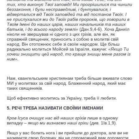
тих, хто виконує Твої заповіді! Ми прогрішилися та чинили
беззаконня, і були несправедливі, і бунтувалися, і
відверталися від Твоїх заповідей та від постанов Твоїх. І
не прислухалися ми до
Твоїх рабів пророків, що говорили в
Твоїм Імені до наших царів, наших начальників та наших
батьків, і до всього народу землі»
(Дан.9,4-6). Хоча Даниїл
ніколи не звершував ні одного з цих гріхів, але він, як
справжній священик, приносить з собою в молитві свій
народ. Він ототожнює себе зі своїм народом. Ще більш
радикально молиться Мойсей за Ізраїля, кажучи:
«Якщо Ти
хочеш знищити цей народ, то краще знищи мене разом із
ним».
Нам, євангельським християнам треба більше вживати слово
МИ у молитвах за свій народ. Блаженний народ, який має
таких священиків.
Щоб ефективно молитись за Україну, треба її любити.
5. РЕЧІ ТРЕБА НАЗИВАТИ СВОЇМИ ІМЕНАМИ
Кров Ісуса очищує нас від наших гріхів
лише в одному
випадку
– якщо ми визнаємо наші гріхи
(див. 1Ів.1,9).
Якщо у вас болить нога і ви прийшли до доктора, але ви не
називаєте свою болячку, він не спроможний вам допомогти.