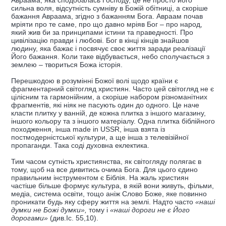
Авраама, яка сподобалась Господу, це не просто його
сильна воля, відсутність сумніву в Божій обітниці, а скоріше
бажання Авраама, згідно з бажанням Бога. Авраам почав
мріяти про те саме, про що давно мріяв Бог – про народ,
який жив би за принципами істини та праведності. Про
цивілізацію правди і любові. Бог в кінці кінців знайшов
людину, яка бажає і посвячує своє життя заради реалізації
Його бажання. Коли таке відбувається, небо сполучається з
землею – твориться Божа історія.
Перешкодою в розумінні Божої волі щодо країни є
фрагментарний світогляд християн. Часто цей світогляд не є
цілісним та гармонійним, а скоріше набором різноманітних
фрагментів, які ніяк не пасують один до одного. Це наче
класти плитку у ванній, де кожна плитка з іншого магазину,
іншого кольору та з іншого матеріалу. Одна плитка біблійного
походження, інша made in USSR, інша взята із
постмодерністської культури, а ще інша з телевізійної
пропаганди. Така соді духовна еклектика.
Тим часом сутність християнства, як світогляду полягає в
тому, щоб на все дивитись очима Бога. Для цього єдино
правильним інструментом є Біблія. На жаль християн
частіше більше формує культура, в якій вони живуть, фільми,
медіа, система освіти, тощо аніж Слово Боже, яке повинно
проникати будь яку сферу життя на землі. Надто часто
«наші
думки не Божі думки»,
тому і
«наші дороги не є Його
дорогами»
(див.Іс. 55,10).