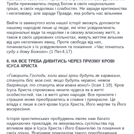
Треба признаватись перед Богом в своїх національних
гріхах, в своїх недоліках і слабостях. Не заради критиканства
і негативізму, але заради Правди, яка робить нас вільними.
Вийти із замкнутого кола нашої історії зможуть допомогти
нашому народові лише ці люди, які чітко усвідомлюють
національні вади та недоліки і в своєму власному житті, а
також в своїх церковних спільнотах, живуть життям вільним
від цих негативних явищ. Проте свобода від них,
починається з їх усвідомлення та покаяння.
«Час початись
суду з дому Божого»
(1 Пет.4,17).
6. НА ВСЕ ТРЕБА ДИВИТИСЬ ЧЕРЕЗ ПРИЗМУ КРОВІ
ІСУСА ХРИСТА
«Говорить Господь: коли ваші гріхи будуть як кармазин,
стануть білі, мов сніг; якщо будуть червоні, немов
багряниця, то стануть мов вовна вони!»
(Ісая 1:18). Кров
Ісуса Христа спроможна чинити чудеса як в житті
особистостей, так і в житті цілих народів. Все прокляте і
страшне може преобразитись в славне і прекрасне. Ця
влада є лише в силі крови Ісуса Христа, Його жертви та Його
воскресіння.
Історія християнських пробуджень являє нам багато
надихаючих прикладів, як змінювались суспільства під
впливом віри в Ісуса Христа і Його Євангелію та покаяння в
своїх гріхах. Яскравим прикладом такого преображення