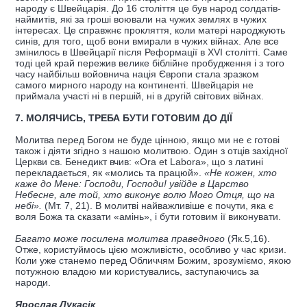
народу є Швейцарія. До 16 століття це був народ солдатів-
наймитів, які за гроші воювали на чужих землях в чужих
інтересах. Це справжнє прокляття, коли матері народжують
синів, для того, щоб вони вмирали в чужих війнах. Але все
змінилось в Швейцарії після Реформації в XVI столітті. Саме
тоді цей край пережив велике біблійне пробудження і з того
часу найбільш войовнича нація Європи стала зразком
самого мирного народу на континенті. Швейцарія не
приймала участі ні в першій, ні в другій світових війнах.
7. МОЛЯЧИСЬ, ТРЕБА БУТИ ГОТОВИМ ДО ДІЇ
Молитва перед Богом не буде цінною, якщо ми не є готові
також і діяти згідно з нашою молитвою. Один з отців західної
Церкви св. Бенедикт вчив: «Ora et Labora», що з латині
перекладається, як «молись та працюй».
«Не кожен, хто
каже до Мене: Господи, Господи! увійде в Царство
Небесне, але той, хто виконує волю Мого Отця, що на
небі».
(Мт. 7, 21). В молитві найважливіше є почути, яка є
воля Божа та сказати «амінь», і бути готовим ії виконувати.
Багато може посилена молитва праведного
(Як.5,16).
Отже, користуймось цією можливістю, особливо у час кризи.
Коли уже станемо перед Обличчям Божим, зрозуміємо, якою
потужною владою ми користувались, заступаючись за
народи.
Ярослав Лукасік