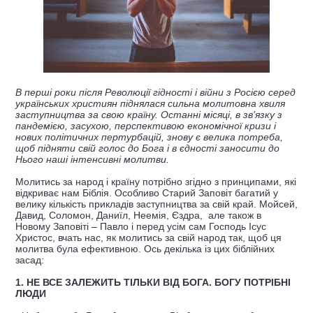
В перші роки після Революції гідності і війни з Росією серед
українських християн піднялася сильна молитовна хвиля
заступництва за свою країну. Останні місяці, в зв’язку з
пандемією, засухою, перспективою економічної кризи і
нових політичних пертурбацій, знову є велика потреба,
щоб підняти свій голос до Бога і в єдності заносити до
Нього наші інтенсивні молитви.
Молитись за народ і країну потрібно згідно з принципами, які
відкриває нам Біблія. Особливо Старий Заповіт багатий у
велику кількість прикладів заступництва за свій край. Мойсей,
Давид, Соломон, Даниїл, Неемія, Єздра, але також в
Новому Заповіті – Павло і перед усім сам Господь Ісус
Христос, вчать нас, як молитись за свій народ так, щоб ця
молитва була ефективною. Ось декілька із цих біблійних
засад:
1. НЕ ВСЕ ЗАЛЕЖИТЬ ТІЛЬКИ ВІД БОГА. БОГУ ПОТРІБНІ
ЛЮДИ