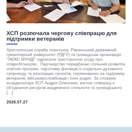
ХСП розпочала чергову співпрацю для
К
підтримки ветеранів
к
(
Християнська служба порятунку, Рівненський державний
гуманітарний університет (РДГУ) та громадська організація
І
“ЛЮКС МУНДІ” підписали тристоронню угоду про
у
співробітництво. Партнерство передбачає спільний розвиток
на
к
освітніх програм, підготовку фахівців із соціально-духовного
б
супроводу та реалізацію проєктів, спрямованих на підтримку
с
ветеранів, військовослужбовців і їхніх родин. За словами
к
координатора ХСП Андрія Оленчика, метою співпраці є
]
М
об’єднання ресурсів академічної спільноти та громадського
п
[…]
2026.07.27
2