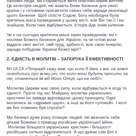
набожні люди, які стараються жити благочестивим життям.
Це категорія людей, які знають Боже бачення для своєї
країни і є готовими присвятити самих себе заради реалізації
цього бачення. Щоб спасти Содом, Богу необхідна була
критична маса праведників у цьому місті, але Він так її і не
знайшов. Коли таке відбувається, історія йде злим шляхом.
Чи є на сьогодні критична маса таких праведників, які є
носіями Божого бачення для України, та чи готові вони
віддати своє життя, свій труд, здібності, всю свою енергію,
заради побудови України Божої мрії?
2. ЄДНІСТЬ В МОЛИТВІ – ЗАПОРУКА ЇЇ ЕФЕКТИВНОСТІ
Мт.18,19
«Поправді кажу вам, що коли б двоє з вас на землі
погодились про всяку річ, то коли вони будуть просити за
неї, станеться їм від Мого Отця, що на небі!»
Молитва Церкви має свою силу, коли відбувається в згоді та
єдності. Проте під час Майдану молитви українських
християн не завжди відповідали цьому принципу. Одні
молились за «здравие царя», а інші за його «упокой». І кого
же Бог повинен був слухати?
Ми бачимо дуже різну позицію людей, які визнають себе
дітьми Божими з приводу російсько-української війни.
Молитви більшості українських християн і більшості
російських сильно відрізняються. А що думає сам Бог з