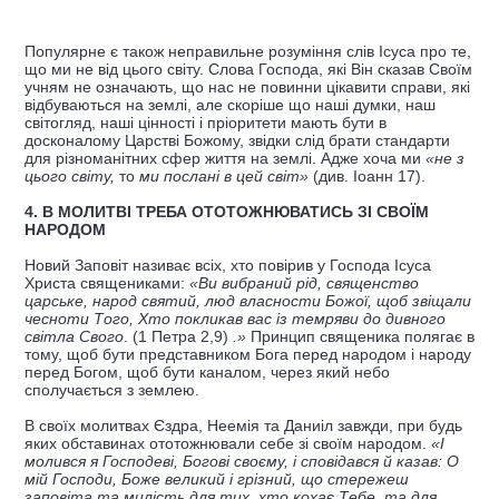
Популярне є також неправильне розуміння слів Ісуса про те,
що ми не від цього світу. Слова Господа, які Він сказав Своїм
учням не означають, що нас не повинни цікавити справи, які
відбуваються на землі, але скоріше що наші думки, наш
світогляд, наші цінності і пріоритети мають бути в
досконалому Царстві Божому, звідки слід брати стандарти
для різноманітних сфер життя на землі. Адже хоча ми
«не з
цього світу,
то
ми послані в цей світ»
(див. Іоанн 17).
4. В МОЛИТВІ ТРЕБА ОТОТОЖНЮВАТИСЬ ЗІ СВОЇМ
НАРОДОМ
Новий Заповіт називає всіх, хто повірив у Господа Ісуса
Христа священиками:
«Ви вибраний рід, священство
царське, народ святий, люд власности Божої, щоб звіщали
чесноти Того, Хто покликав вас із темряви до дивного
світла Свого
. (1 Петра 2,9)
.»
Принцип священика полягає в
тому, щоб бути представником Бога перед народом і народу
перед Богом, щоб бути каналом, через який небо
сполучається з землею.
В своїх молитвах Єздра, Неемія та Даниіл завжди, при будь
яких обставинах ототожнювали себе зі своїм народом.
«І
молився я Господеві, Богові своєму, і сповідався й казав: О
мій Господи, Боже великий і грізний, що стережеш
заповіта та милість для тих, хто кохає Тебе, та для