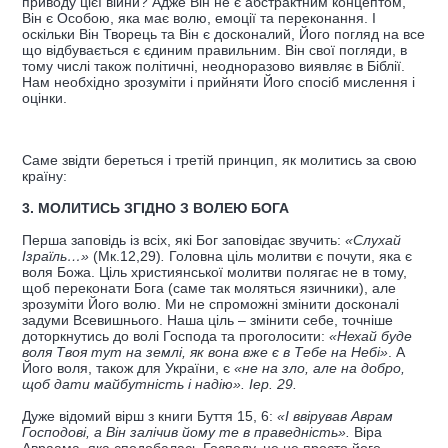
приводу цієї війни? Адже Він не є абстрактним концептом,
Він є Особою, яка має волю, емоції та переконання. І
оскільки Він Творець та Він є досконалий, Його погляд на все
що відбувається є єдиним правильним. Він свої погляди, в
тому числі також політичні, неодноразово виявляє в Біблії.
Нам необхідно зрозуміти і прийняти Його спосіб мислення і
оцінки.
Саме звідти береться і третій принцип, як молитись за свою
країну:
3. МОЛИТИСЬ ЗГІДНО З ВОЛЕЮ БОГА
Перша заповідь із всіх, які Бог заповідає звучить:
«Слухай
Ізраїль…»
(Мк.12,29)
.
Головна ціль молитви є почути, яка є
воля Божа. Ціль християнської молитви полягає не в тому,
щоб переконати Бога (саме так моляться язичники), але
зрозуміти Його волю. Ми не спроможні змінити досконалі
задуми Всевишнього. Наша ціль – змінити себе, точніше
доторкнутись до волі Господа та проголосити:
«Нехай буде
воля Твоя тут на землі, як вона вже є в Тебе на Небі»
. А
Його воля, також для України, є
«не на зло, але на добро,
щоб дати майбутність і надію». Іер. 29.
Дуже відомий вірш з книги Буття 15, 6:
«І ввірував Аврам
Господові, а Він залічив йому те в праведність».
Віра