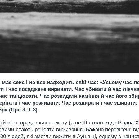
 має сенс і на все надходить свій час: «Усьому час-п
и і час посаджене виривати. Час убивати й час лікува
час танцювати. Час розкидати каміння й час його збир
берігати і час розкидати. Час роздирати і час зшивати
р» (Прп 3, 1-8).
й вірш прадавнього тексту (а це ІІІ століття до Різдва 
ивими стають рецепти виживання. Бажано перевірені: від 
 000 людей, які змогли вижити в Аушвіці, одному з нацис