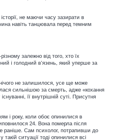
 історії, не маючи часу зазирати в
чина навіть танцювала перед темним
ізному залежно від того, хто їх
ений і голодний в’язень, який уперше за
 нічого не залишилося, усе ще може
илася сильнішою за смерть, адже «кохання
снуванні, її внутрішній суті. Присутня
жям і року, коли обоє опинилися в
виповнилося 24. Вона померла після
е раніше. Сам психолог, потрапивши до
 такій ситуації тоді опинилися всі