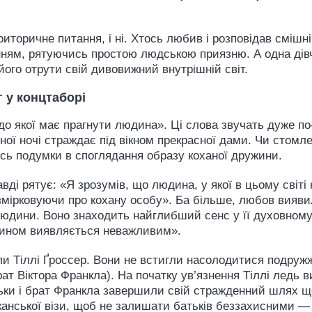
риторичне питання, і ні. Хтось любив і розповідав смішні
нням, рятуючись простою людською приязню. А одна дів
його отрути свій дивовижний внутрішній світ.
 у концтаборі
 якої має прагнути людина». Ці слова звучать дуже по-р
ної ночі страждає під вікном прекрасної дами. Чи стомл
сь подумки в споглядання образу коханої дружини.
ді рятує: «Я зрозумів, що людина, у якої в цьому світі
озмірковуючи про кохану особу». Ба більше, любов вияв
юдини. Воно знаходить найглибший сенс у її духовному і
 чином виявляється неважливим».
вали Тіллі Ґроссер. Вони не встигли насолодитися подруж
рат Віктора Франкла). На початку ув’язнення Тіллі ледь 
тьки і брат Франкла завершили свій стражденний шлях щ
канської візи, щоб не залишати батьків беззахисними — у