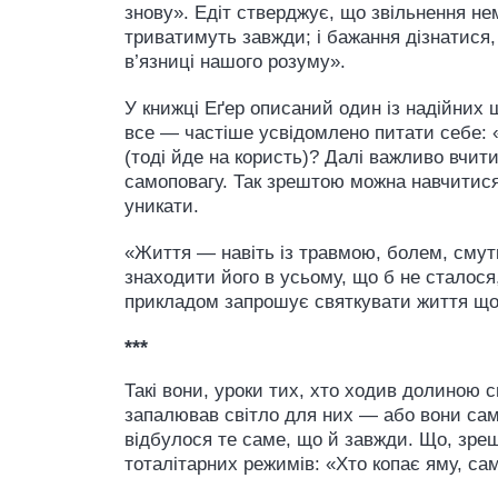
знову». Едіт стверджує, що звільнення нем
триватимуть завжди; і бажання дізнатися,
в’язниці нашого розуму».
У книжці Еґер описаний один із надійних ш
все — частіше усвідомлено питати себе: «
(тоді йде на користь)? Далі важливо вчит
самоповагу. Так зрештою можна навчитися
уникати.
«Життя — навіть із травмою, болем, смут
знаходити його в усьому, що б не сталося,
прикладом запрошує святкувати життя щох
***
Такі вони, уроки тих, хто ходив долиною 
запалював світло для них — або вони самі ц
відбулося те саме, що й завжди. Що, зреш
тоталітарних режимів: «Хто копає яму, сам 