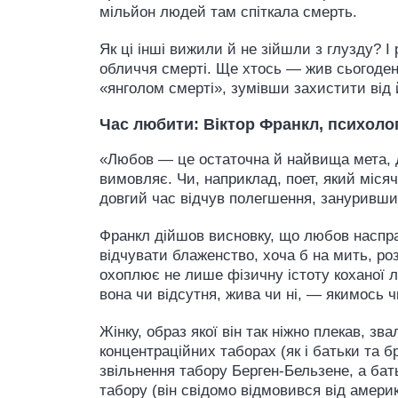
мільйон людей там спіткала смерть.
Як ці інші вижили й не зійшли з глузду? І 
обличчя смерті. Ще хтось — жив сьогоде
«янголом смерті», зумівши захистити від 
Час любити: Віктор Франкл, психолог
«Любов — це остаточна й найвища мета, до
вимовляє. Чи, наприклад, поет, який місяч
довгий час відчув полегшення, зануривши
Франкл дійшов висновку, що любов насправ
відчувати блаженство, хоча б на мить, р
охоплює не лише фізичну істоту коханої л
вона чи відсутня, жива чи ні, — якимось
Жінку, образ якої він так ніжно плекав, з
концентраційних таборах (як і батьки та б
звільнення табору Берген-Бельзене, а ба
табору (він свідомо відмовився від амери