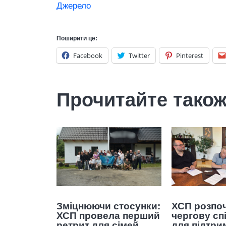
Джерело
Поширити це:
Facebook
Twitter
Pinterest
Прочитайте тако
Зміцнюючи стосунки:
ХСП розпо
ХСП провела перший
чергову сп
ретрит для сімей
для підтри