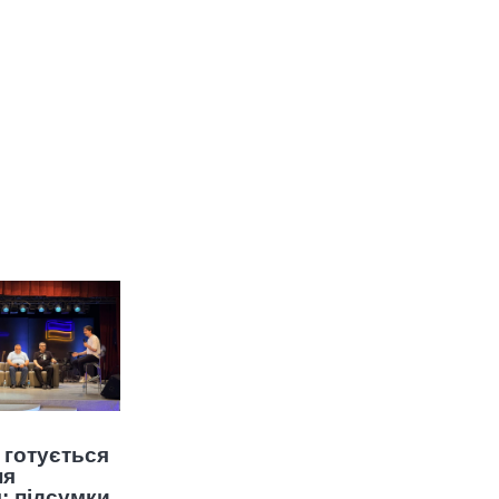
 готується
ня
: підсумки