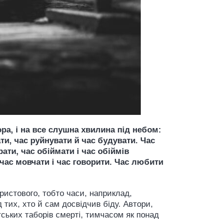
ора, і на все слушна хвилина під небом:
ти, час руйнувати й час будувати. Час
ати, час обіймати і час обіймів
, час мовчати і час говорити. Час любити
Христового, тобто часи, наприклад,
тих, хто й сам досвідчив біду. Автори,
тських таборів смерті, тимчасом як понад