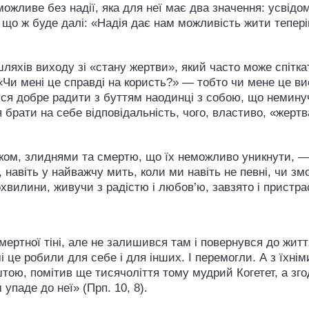
ожливе без надії, яка для неї має два значення: усвідо
 що ж буде далі: «Надія дає нам можливість жити тепері
ляхів виходу зі «стану жертви», який часто може спіткат
Чи мені це справді на користь?» — тобто чи мене це ви
ися добре радити з буттям наодинці з собою, що немину
 брати на себе відповідальність, чого, властиво, «жер
ком, злиднями та смертю, що їх неможливо уникнути, —
 навіть у найважчу мить, коли ми навіть не певні, чи зм
вилини, живучи з радістю і любов’ю, завзято і пристра
смертної тіні, але не залишився там і повернувся до жит
е робили для себе і для інших. І перемогли. А з їхніми к
тою, помітив ще тисячоліття тому мудрий Когетет, а зго
упаде до неї» (Прп. 10, 8).