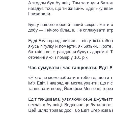
А згодом був Аушвіц. Там загинули батьки
нагадує тобі, що ти живий». Едді Яку вв
і виживали.
Був у нашого героя й інший секрет: жити
добу — і нічого більше. Не оплакувати вт
Едді Яку справді вижив — він утік із табо
якусь пігулку й померти, як батьки. Прот
батьків і всі страждання будуть даремні. 
оточенні якої і помер у 101 рік.
Час сумувати і час танцювати: Едіт Е
«Ніхто не може забрати в тебе те, що ти 
ім’я Едіт. І навряд чи могла уявити, що пі
танцювати перед Йозефом Менґеле, горез
Едіт танцювала, уявляючи себе Джульєтто
пекла» в Аушвіці. Водночас це була жорст
Цей шлях триває досі, бо Едіт Еґер жива 