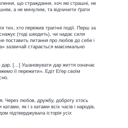
млення, що страждання, хоч які страшні, не
шнім, а не минулим, та відчинити ґрати
и тих, хто пережив трагічні події. Перш за
снажує (тоді шкодить), чи надає сили
че поставить питання про любов до себе і
тва» зазвичай старається максимально
 дар. […] Ушановувати дар життя означає
ожемо її пережити». Едіт Еґер своїм
сно.
тя. Через любов, дружбу, доброту хтось
атами, як і з катами всіх часів і народів,
дом підтверджувала історія усіх