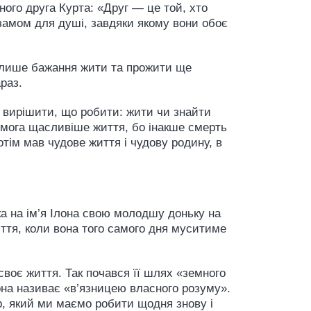
ного друга Курта: «Друг — це той, хто
замом для душі, завдяки якому вони обоє
и лише бажання жити та прожити ще
раз.
ав вирішити, що робити: жити чи знайти
комога щасливіше життя, бо інакше смерть
отім мав чудове життя і чудову родину, в
ка на ім’я Ілона свою молодшу доньку на
життя, коли вона того самого дня муситиме
воє життя. Так почався її шлях «земного
вона називає «в’язницею власного розуму».
р, який ми маємо робити щодня знову і