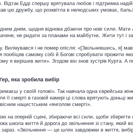
. Відтак Едді спершу врятувала любов і підтримка надій
ажав цю дружбу, що розквітла в нелюдських умовах, баль
 одним днем, щодня віднова дбаючи про нові сили. Мат
рачене, не ридати за планами на майбутнє. Жити тут і за
ру. Вилікувався і не помер опісля: «[Звільнившись, я] м
е я пообіцяв самому собі й Богові спробувати прожити я
Тому я вирішив жити». Згодом він знов зустрів Курта. А п
ґер, яка зробила вибір
тримаєш у своїй голові». Так навчала одна єврейська жін
сля її смерті в газовій камері ці слова врятують доньці 
вісним нацистським «янголом смерті».
ю на оперній сцені, збираючи всі сили, щоби зберегти с
ока школа життя й дорога до звільнення зі стану, який 
і зараз. «Звільнення — це шлях завдовжки в життя, вибі