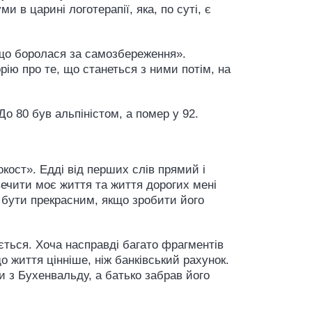
 в царині логотерапії, яка, по суті, є
 що боролася за самозбереження».
рію про те, що станеться з ними потім, на
 До 80 був альпіністом, а помер у 92.
окост». Едді від перших слів прямий і
вечити моє життя та життя дорогих мені
е бути прекрасним, якщо зробити його
ться. Хоча насправді багато фрагментів
о життя цінніше, ніж банківський рахунок.
и з Бухенвальду, а батько забрав його