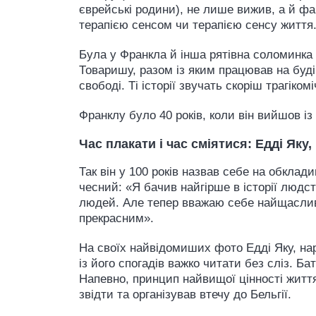
єврейські родини), не лише вижив, а й факт
терапією сенсом чи терапією сенсу життя
Була у Франкла й інша рятівна соломинка
Товаришу, разом із яким працював на буді
свободі. Ті історії звучать скоріш трагіко
Франклу було 40 років, коли він вийшов із 
Час плакати і час сміятися: Едді Як
Так він у 100 років назвав себе на обклад
чесний: «Я бачив найгірше в історії людс
людей. Але тепер вважаю себе найщасливіш
прекрасним».
На своїх найвідомиших фото Едді Яку, на
із його спогадів важко читати без сліз. Б
Напевно, принцип найвищої цінності життя
звідти та організував втечу до Бельгії.