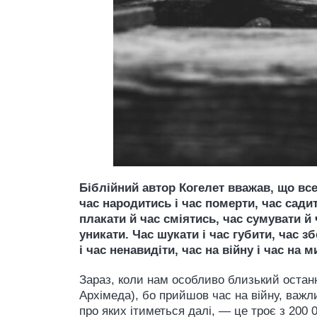
Біблійний автор Когелет вважав, що все
час народитись і час померти, час садит
плакати й час сміятись, час сумувати й 
уникати. Час шукати і час губити, час з
і час ненавидіти, час на війну і час на ми
Зараз, коли нам особливо близький останні
Архімеда), бо прийшов час на війну, важл
про яких ітиметься далі, — це троє з 200