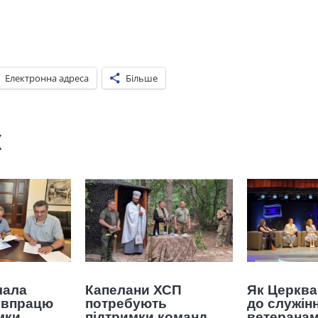
Електронна адреса
Більше
ж
чала
Капелани ХСП
Як Церква
івпрацю
потребують
до служін
мки
підтримки команд
ветеранам