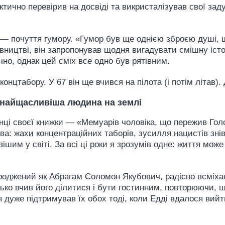
ично перевірив на досвіді та викристалізував свої задуми
.
 — почуття гумору. «Гумор був ще однією зброєю душі,
вництві, він запропонував щодня вигадувати смішну істо
мічно, однак цей сміх все одно був рятівним.
концтабору. У 67 він ще вчився на пілота (і потім літав).
у, найщасливіша людина на землі
инці своєї книжки — «Мемуарів чоловіка, що пережив Гол
тва: жахи концентраційних таборів, зусилля нацистів зні
им у світі. За всі ці роки я зрозумів одне: життя мож
роджений як Абрагам Соломон Якубович, радісно всміхає
атько вчив його ділитися і бути гостинним, повторюючи, щ
 дуже підтримував їх обох тоді, коли Едді вдалося вийт