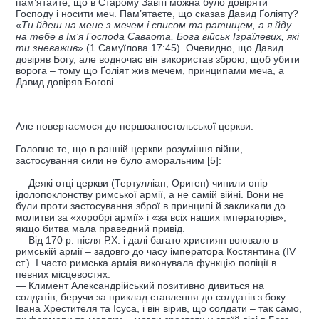
пам’ятайте, що в Старому Завіті можна було довіряти
Господу і носити меч. Пам’ятаєте, що сказав Давид Ґоліяту?
«
Ти йдеш на мене з мечем і списом та ратищем, а я йду
на тебе в Ім’я Господа Саваота, Бога військ Ізраїлевих, які
ти зневажив
» (1 Самуїлова 17:45). Очевидно, що Давид
довіряв Богу, але водночас він використав зброю, щоб убити
ворога – тому що Ґоліят жив мечем, принципами меча, а
Давид довіряв Богові.
Але повертаємося до першоапостольської церкви.
Головне те, що в ранній церкви розуміння війни,
застосування сили не було аморальним [5]:
— Деякі отці церкви (Тертулліан, Ориген) чинили опір
ідолопоклонству римської армії, а не самій війні. Вони не
були проти застосування зброї в принципі й закликали до
молитви за «хоробрі армії» і «за всіх наших імператорів»,
якщо битва мала праведний привід.
— Від 170 р. після Р.Х. і далі багато християн воювало в
римській армії – задовго до часу імператора Костянтина (IV
ст.). І часто римська армія виконувала функцію поліції в
певних місцевостях.
— Климент Александрійський позитивно дивиться на
солдатів, беручи за приклад ставлення до солдатів з боку
Івана Хрестителя та Ісуса, і він вірив, що солдати – так само,