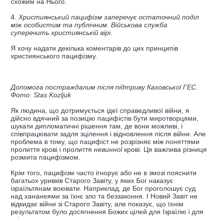
схожим на Нього.
4.
Християнський пацифізм заперечує остаточний поділ
між особистим та публічним. Військова служба
суперечить християнській вірі
.
Я хочу надати декілька коментарів до цих принципів
християнського пацифізму.
Допомога постраждалим після підтриву Каховської ГЕС.
Фото: Stas Kozljuk
Як людина, що дотримується ідеї справедливої війни, я
дійсно вдячний за позицію пацифістів бути миротворцями,
шукати дипломатичні рішення там, де вони можливі, і
співпрацювати задля зцілення і відновлення після війни. Але
проблема в тому, що пацифіст не розрізняє між поняттями
пролиття крові і пролиття
невинної
крові. Ця важлива різниця
розмита пацифізмом.
Крім того, пацифізм часто ігнорує або не в змозі пояснити
багатьох уривків Старого Завіту, у яких Бог наказує
ізраїльтянам воювати. Наприклад, де Бог проголошує суд
над хананеями за їхнє зло та беззаконня. І Новий Завіт не
відкидає війни зі Старого Завіту, але показує, що їхнім
результатом було досягнення Божих цілей для Ізраїлю і для