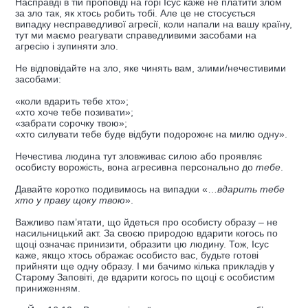
Насправді в тій проповіді на горі Ісус каже не платити злом
за зло так, як хтось робить тобі. Але це не стосується
випадку несправедливої агресії, коли напали на вашу країну,
тут ми маємо реагувати справедливими засобами на
агресію і зупиняти зло.
Не відповідайте на зло, яке чинять вам, злими/нечестивими
засобами:
«коли вдарить тебе хто»;
«хто хоче тебе позивати»;
«забрати сорочку твою»;
«хто силувати тебе буде відбути подорожнє на милю одну».
Нечестива людина тут зловживає силою або проявляє
особисту ворожість, вона агресивна персонально до
тебе
.
Давайте коротко подивимось на випадки «…
вдарить тебе
хто у праву щоку твою
».
Важливо пам’ятати, що йдеться про особисту образу – не
насильницький акт. За своєю природою вдарити когось по
щоці означає принизити, образити цю людину. Тож, Ісус
каже, якщо хтось ображає особисто вас, будьте готові
прийняти ще одну образу. І ми бачимо кілька прикладів у
Старому Заповіті, де вдарити когось по щоці є особистим
приниженням.