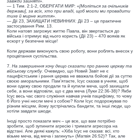
завжди зайняті
».
— 1 Тим. 2:1-2, ОБЕРІГАТИ МИР: «
[Моліться за очільників
держави], за всіх, хто при владі, щоб могли ми провадити
тихе й мирне життя
».
— Дії 23, ЗАХИЩАТИ НЕВИННИХ: Дії 23 – це практичне
застосування Рим. 13.
Коли натовп загрожує життю Павла, він звертається до
війська і отримує від нього користь (Дії 23) – 470 вояків як
ескорт у безпечне місце!
Коли держави виконують свою роботу, вони роблять внесок у
процвітання суспільства.
7.
На завершення хочу дещо сказати про ранню церкву та
військову службу
. Очевидно, що Новий Завіт не є
пацифістським і рання церква не вважала бойові дії за суттю
своєю аморальними. Пам’ятаєте, Ісус сказав в учням, щоб
вони одежу свою продали та й купили меча, щоб захищати
себе, а вони відповіли, що є два меча (Луки 22:36-38)? Якби
Ісус весь час свого служіння навчав учнів пацифізму, то чому
б Його учні несли мечі з собою? Коли Ісус подорожував по
різним місцям, йому зустрічались бандити, та інші люди, що
хотіли завдати шкоди.
Іноді просто показати меч – це все, що вам потрібно
зробити, щоб зупинити агресію і тримати агресора на
відстані. Але деякі кажуть: «Хіба Ісус не сказав: всі, хто
візьме меча, від меча і загинуть» (Матвія 26:52)? Так, але