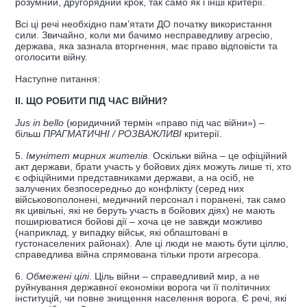
розумний, другорядний крок, так само як і інші критерії.
Всі ці речі необхідно пам’ятати ДО початку використання
сили. Звичайно, коли ми бачимо несправедливу агресію,
держава, яка зазнала вторгнення, має право відповісти та
оголосити війну.
Наступне питання:
ІІ. ЩО РОБИТИ ПІД ЧАС ВІЙНИ?
Jus in bello
(юридичний термін «право під час війни») –
більш
ПРАГМАТИЧНІ / РОЗВАЖЛИВІ
критерії.
5.
Імунітет мирних жителів
. Оскільки війна – це офіційний
акт держави, брати участь у бойових діях можуть лише ті, хто
є офіційними представниками держави, а на осіб, не
залучених безпосередньо до конфлікту (серед них
військовополонені, медичний персонал і поранені, так само
як цивільні, які не беруть участь в бойових діях) не мають
поширюватися бойові дії – хоча це не завжди можливо
(наприклад, у випадку військ, які облаштовані в
густонаселених районах). Але ці люди не мають бути ціллю,
справедлива війна спрямована тільки проти агресора.
6.
Обмежені цілі
. Ціль війни – справедливий мир, а не
руйнування державної економіки ворога чи її політичних
інституцій, чи повне знищення населення ворога. Є речі, які