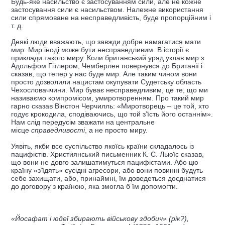
Будь-яке насильство є застосуванням сили, але не кожне
застосування сили є насильством. Належне використання
сили спрямоване на несправедливість, буде пропорційним і
т. д.
Деякі люди вважають, що завжди добре намагатися мати
мир. Мир іноді може бути несправедливим. В історії є
приклади такого миру. Коли британський уряд уклав мир з
Адольфом Гітлером, Чемберлен повернувся до Британії і
сказав, що тепер у нас буде мир. Але таким чином вони
просто дозволили нацистам окупувати Судетську область
Чехословаччини. Мир буває несправедливим, це те, що ми
називаємо компромісом, умиротворенням. Про такий мир
гарно сказав Вінстон Черчилль: «Миротворець – це той, хто
годує крокодила, сподіваючись, що той з’їсть його останнім».
Нам слід передусім зважати на центральне
місце
справедливості
, а не просто миру.
Уявіть, якби все суспільство якоїсь країни складалось із
пацифістів. Християнський письменник К. С. Льюїс сказав,
що вони не довго залишатимуться пацифістами. Або цю
країну «з’їдять» сусідні агресори, або вони повинні будуть
себе захищати, або, принаймні, їм доведеться доєднатися
до договору з країною, яка змогла б їм допомогти.
«Йосафат і юдеї збирають військову здобич» (рік?),