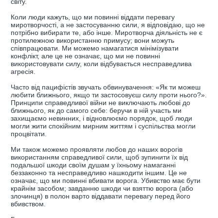
світу.
Коли люди кажуть, що ми повинні віддати перевагу
миротворчості, а не застосуванню сили, я відповідаю, що не
потрібно вибирати те, або інше. Миротворча діяльність не є
протилежною використанню примусу; вони можуть
співпрацювати. Ми можемо намагатися мінімізувати
конфлікт, але це не означає, що ми не повинні
використовувати силу, коли відбувається несправедлива
агресія.
Часто від пацифістів звучать обвинувачення: «Як ти можеш
любити ближнього, якщо ти застосовуєш силу проти нього?».
Принципи справедливої війни не виключають любові до
ближнього, як до самого себе: беручи в ній участь ми
захищаємо невинних, і відновлюємо порядок, щоб люди
могли жити спокійним мирним життям і суспільства могли
процвітати.
Ми також можемо проявляти любов до наших ворогів
використанням справедливої сили, щоб зупинити їх від
подальшої шкоди своїм душам у їхньому намаганні
беззаконно та несправедливо нашкодити іншим. Це не
означає, що ми повинні вбивати ворога. Убивство має бути
крайнім засобом; завданню шкоди чи взяттю ворога (або
злочинця) в полон варто віддавати перевагу перед його
вбивством.