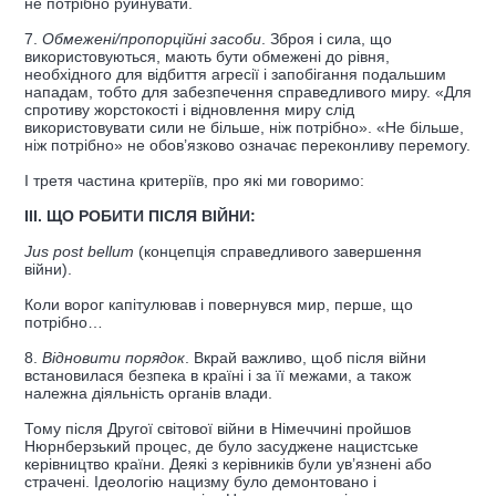
не потрібно руйнувати.
7.
Обмежені/пропорційні засоби
. Зброя і сила, що
використовуються, мають бути обмежені до рівня,
необхідного для відбиття агресії і запобігання подальшим
нападам, тобто для забезпечення справедливого миру. «Для
спротиву жорстокості і відновлення миру слід
використовувати сили не більше, ніж потрібно». «Не більше,
ніж потрібно» не обов’язково означає переконливу перемогу.
І третя частина критеріїв, про які ми говоримо:
ІІІ. ЩО РОБИТИ ПІСЛЯ ВІЙНИ:
Jus post bellum
(концепція справедливого завершення
війни).
Коли ворог капітулював і повернувся мир, перше, що
потрібно…
8.
Відновити порядок
. Вкрай важливо, щоб після війни
встановилася безпека в країні і за її межами, а також
належна діяльність органів влади.
Тому після Другої світової війни в Німеччині пройшов
Нюрнберзький процес, де було засуджене нацистське
керівництво країни. Деякі з керівників були ув’язнені або
страчені. Ідеологію нацизму було демонтовано і