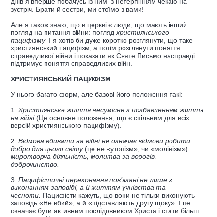
днів я вперше побачусь із ним, з нетерпінням чекаю на
зустріч. Брати й сестри, ми стоїмо з вами!
Але я також знаю, що в церкві є люди, що мають інший
погляд на питання війни: погляд
християнського
пацифізму
. І я хотів би дуже коротко розглянути, що таке
християнський пацифізм, а потім розглянути поняття
справедливої війни і показати як Святе Письмо насправді
підтримує поняття справедливих війн.
ХРИСТИЯНСЬКИЙ ПАЦИФІЗМ
У нього багато форм, але базові його положення такі:
1.
Християнське життя несумісне з позбавленням життя
на війні
(Це основне положення, що є спільним для всіх
версій християнського пацифізму).
2.
Відмова вбивати на війні не означає відмови робити
добро для цього світу
(це не «утопізм», чи «молінізм»)
:
миротворча діяльність, молитва за ворогів,
доброчинство.
3.
Пацифістичні переконання пов’язані не лише з
виконанням заповіді, а й життям учнівства та
чесноти.
Пацифісти кажуть, що вони не тільки виконують
заповідь «Не вбий», а й «підставляють другу щоку». І це
означає бути активним послідовником Христа і стати більш