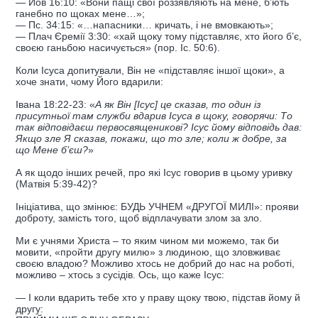
— Йов 16:10: «Вони пащі свої роззявляють на мене, б’ють
ганебно по щоках мене…»;
— Пс. 34:15: «…напасники… кричать, і не вмовкають»;
— Плач Єремії 3:30: «хай щоку тому підставляє, хто його б’є,
своєю ганьбою насичується» (пор. Іс. 50:6).
Коли Ісуса допитували, Він не «підставляє іншої щоки», а
хоче знати, чому Його вдарили:
Івана 18:22-23: «
А як Він [Ісус] це сказав, то один із
присутньої там служби вдарив Ісуса в щоку, говорячи: То
так відповідаєш первосвященикові? Ісус йому відповідь дав:
Якщо зле Я сказав, покажи, що то зле; коли ж добре, за
що Мене б’єш?
»
А як щодо інших речей, про які Ісус говорив в цьому уривку
(Матвія 5:39-42)?
Ініціатива, що змінює: БУДЬ УЧНЕМ «ДРУГОЇ МИЛІ»: прояви
доброту, замість того, щоб відплачувати злом за зло.
Ми є учнями Христа – то яким чином ми можемо, так би
мовити, «пройти другу милю» з людиною, що зловживає
своєю владою? Можливо хтось не добрий до нас на роботі,
можливо – хтось з сусідів. Ось, що каже Ісус:
— І коли вдарить тебе хто у праву щоку твою, підстав йому й
другу: