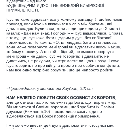
відвертайсь від нього:
БУДЬ ЩЕДРИМ У ДУСІ І НЕ ВИЯВЛЯЙ ВИБІРКОВОЇ
ПРИХИЛЬНОСТІ.
Ісус не каже віддавати все у кожному випадку. Я щойно навів
приклад, коли Ісус не включився у спір між братами, які
ділили спадок. Були часи, коли люди приходили до Христа і
казали: «Дай нам знак, Господи!» – Ісус відмовлявся. Справа
в тому, що Ісус каже бути щедрим у дусі, без вибіркової
прихильності. Не кажіть: «О, ця людина багата і впливова,
вона може повернути мені гроші чи відплатити якось інакше,
то йому я позичу. А он той – бідний, не зможе повернути
мені гроші – не дам». Ісус же говорить: віддавайте, не
дивлячись, не рахуючи, чи отримаєте ви щось назад. І хоча
Ісус говорить не про війну, а просто про особисті конфлікти,
нам все одно потрібно розуміти, що це непросто робити.
«Проповідник», у монастирі Хауґеан, ХІХ ст
НАМ НЕЛЕГКО ЛЮБИТИ СВОЇХ ОСОБИСТИХ ВОРОГІВ
,
але це ознака тих, хто належить до Бога, що творить мир:
Він мириться зі Своїми ворогами, щоб зробити їх Своїми
друзями (Римлян 5:10) – якщо лише самі люди не
відмовляються від Божої пропозиції примирення.
І ми хочемо внести цей дух в дипломатичні стосунки між