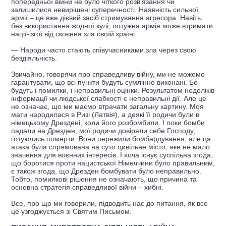
попередньої війни не було чіткого розв’язання чи
залишилися невирішені суперечності. Наявність сильної
армії – це вже дієвий засіб стримування агресора. Навіть,
без використання жодної кулі, потужна армія може втримати
нації-ізгої від скоєння зла своїй країні.
— Народи часто стають співучасниками зла через свою
бездіяльність.
Звичайно, говорячи про справедливу війну, ми не можемо
гарантувати, що всі пункти будуть сумлінно виконані. Бо
будуть і помилки, і неправильні оцінки. Результатом недоліків
інформації чи людської слабкості є неправильні дії. Але це
не означає, що ми маємо втрачати загальну картину. Моя
мати народилася в Ризі (Латвія), а деякі її родичи були в
німецькому Дрездені, коли його розбомбили. І поки бомби
падали на Дрезден, мої родичи довіряли себе Господу,
готуючись померти. Вони пережили бомбардування, але ця
атака була спрямована на суто цивільне місто, яке не мало
значення для воєнних інтересів. І хоча існує суспільна згода,
що боротися проти нацистської Німеччини було правильним,
є також згода, що Дрезден бомбувати було неправильно.
Тобто, помилкові рішення не означають, що причина та
основна стратегія справедливої війни – хибні.
Все, про що ми говорили, підводить нас до питання, як все
це узгоджується зі Святим Письмом.