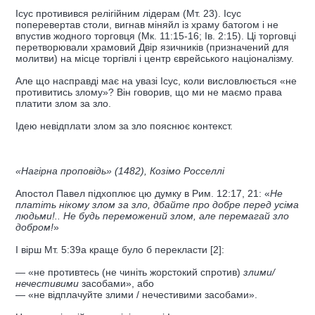
Ісус противився релігійним лідерам (Мт. 23). Ісус
поперевертав столи, вигнав міняйл із храму батогом і не
впустив жодного торговця (Мк. 11:15-16; Ів. 2:15). Ці торговці
перетворювали храмовий Двір язичників (призначений для
молитви) на місце торгівлі і центр єврейського націоналізму.
Але що насправді має на увазі Ісус, коли висловлюється «не
противитись злому»? Він говорив, що ми не маємо права
платити злом за зло.
Ідею невідплати злом за зло пояснює контекст.
«Нагірна проповідь» (1482), Козімо Росселлі
Апостол Павел підхоплює цю думку в Рим. 12:17, 21: «
Не
платіть нікому злом за зло, дбайте про добре перед усіма
людьми!.. Не будь переможений злом, але перемагай зло
добром!
»
І вірш Мт. 5:39а краще було б перекласти [2]:
— «не противтесь (не чиніть жорстокий спротив)
злими/
нечестивими
засобами», або
— «не відплачуйте злими / нечестивими засобами».