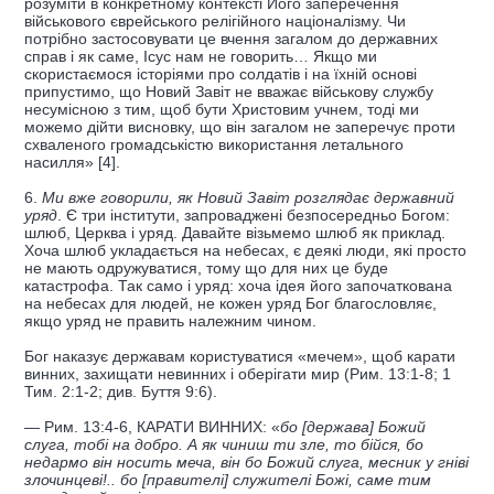
розуміти в конкретному контексті Його заперечення
військового єврейського релігійного націоналізму. Чи
потрібно застосовувати це вчення загалом до державних
справ і як саме, Ісус нам не говорить… Якщо ми
скористаємося історіями про солдатів і на їхній основі
припустимо, що Новий Завіт не вважає військову службу
несумісною з тим, щоб бути Христовим учнем, тоді ми
можемо дійти висновку, що він загалом не заперечує проти
схваленого громадськістю використання летального
насилля» [4].
6.
Ми вже говорили, як Новий Завіт розглядає державний
уряд
. Є три інститути, запроваджені безпосередньо Богом:
шлюб, Церква і уряд. Давайте візьмемо шлюб як приклад.
Хоча шлюб укладається на небесах, є деякі люди, які просто
не мають одружуватися, тому що для них це буде
катастрофа. Так само і уряд: хоча ідея його започаткована
на небесах для людей, не кожен уряд Бог благословляє,
якщо уряд не править належним чином.
Бог наказує державам користуватися «мечем», щоб карати
винних, захищати невинних і оберігати мир (Рим. 13:1-8; 1
Тим. 2:1-2; див. Буття 9:6).
— Рим. 13:4-6, КАРАТИ ВИННИХ: «
бо [держава] Божий
слуга, тобі на добро. А як чиниш ти зле, то бійся, бо
недармо він носить меча, він бо Божий слуга, месник у гніві
злочинцеві!.. бо [правителі] служителі Божі, саме тим