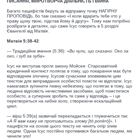
ПИСАННЯ, МИРОТВОРЧА ДІЯЛЬНІСТЬ І ВІЙНА
Багато пацифістів беруть за відправну точку НАГІРНУ
ПРОПОВІДЬ, бо там сказано «І коли вдарить тебе хто у
праву щоку твою, підстав йому й другу». Тому нам потрібно
розібрати в деталях, що саме Ісус говорить в 5 розділі
Євангелії від Матвія.
Матвія 5:38-42
— Традиційне вчення (5:38): «
Ви чули, що сказано: Око за
око, і зуб за зуба
».
Ісус не виступав проти закону Мойсея. Старозавітний
юридичний контекст полягає в тому, що покарання має бути
відповідним злочину. Ісусові сучасники зловживали цим
текстом для виправдання особистої помсти чи відплати. Ісус
намагався зупинити певну небезпеку, що полягає в тому, що
людина відповість нечестивими засобами, щоб помститися
особисто, а суперник зробить те саме у відповідь – і це
перетвориться на хибне коло, створюючи ескалаційний
цикл.
— вірш 5:39(a) зазвичай перекладається і тлумачиться так:
«
А Я вам кажу не противитись злому [tō ponērō]
». І
пацифісти на основі цього тексту не чинять опір злим
людям. Однак Ісус постійно противився багатьом людям, які
чинили зло!