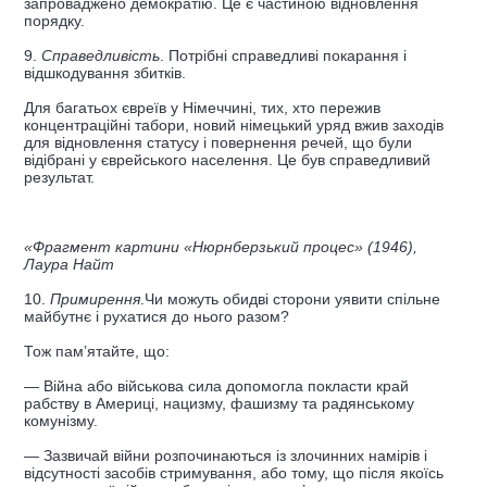
запроваджено демократію. Це є частиною відновлення
порядку.
9.
Справедливість
. Потрібні справедливі покарання і
відшкодування збитків.
Для багатьох євреїв у Німеччині, тих, хто пережив
концентраційні табори, новий німецький уряд вжив заходів
для відновлення статусу і повернення речей, що були
відібрані у єврейського населення. Це був справедливий
результат.
«Фрагмент картини «Нюрнберзький процес» (1946),
Лаура Найт
10.
Примирення
.Чи можуть обидві сторони уявити спільне
майбутнє і рухатися до нього разом?
Тож пам’ятайте, що:
— Війна або військова сила допомогла покласти край
рабству в Америці, нацизму, фашизму та радянському
комунізму.
— Зазвичай війни розпочинаються із злочинних намірів і
відсутності засобів стримування, або тому, що після якоїсь