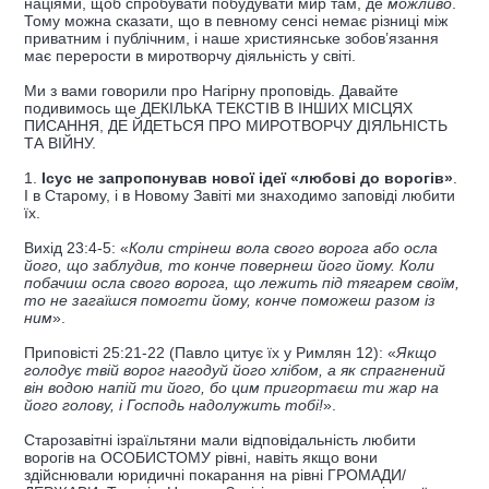
націями, щоб спробувати побудувати мир там, де
можливо
.
Тому можна сказати, що в певному сенсі немає різниці між
приватним і публічним, і наше християнське зобов’язання
має перерости в миротворчу діяльність у світі.
Ми з вами говорили про Нагірну проповідь. Давайте
подивимось ще ДЕКІЛЬКА ТЕКСТІВ В ІНШИХ МІСЦЯХ
ПИСАННЯ, ДЕ ЙДЕТЬСЯ ПРО МИРОТВОРЧУ ДІЯЛЬНІСТЬ
ТА ВІЙНУ.
1.
Ісус не запропонував нової ідеї «любові до ворогів»
.
І в Старому, і в Новому Завіті ми знаходимо заповіді любити
їх.
Вихід 23:4-5: «
Коли стрінеш вола свого ворога або осла
його, що заблудив, то конче повернеш його йому. Коли
побачиш осла свого ворога, що лежить під тягарем своїм,
то не загаїшся помогти йому, конче поможеш разом із
ним
».
Приповісті 25:21-22 (Павло цитує їх у Римлян 12): «
Якщо
голодує твій ворог нагодуй його хлібом, а як спрагнений
він водою напій ти його, бо цим пригортаєш ти жар на
його голову, і Господь надолужить тобі!
».
Старозавітні ізраїльтяни мали відповідальність любити
ворогів на ОСОБИСТОМУ рівні, навіть якщо вони
здійснювали юридичні покарання на рівні ГРОМАДИ/