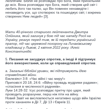
люблячим. Біблія не розповідає про Бога, який прихильний
до всіх. Вона розповідає про Бога, який створив цей світ і
любить його так палко, що Він повинен ненавидіти і
ненавидить усе, що спотворює та пошкоджує світ, і зокрема
створених Ним людей» [3].
Мати 40-річного старшого лейтенанта Дмитра
Олійника, який загинув у бою під час нападу Росії на
Україну, реагує перед тим, як їй передати український
прапор, під час церемонії похорону на Личаківському
кладовищі у Львові, 2 квітня 2022 року. /Алкіс
Константинідіс
5.
Писання не засуджує спротив, а іноді й підтримує
його використання, коли це справедливий спротив
.
a.
Загальні біблійні уривки, які підтримують ідею
справедливої війни
.
Екклезіяст 3:8: «Час війні і час миру!»
Приповісті 20:18; 24:6: «Війну провадь мудрими радами»;
«спасіння в численності радників».
Луки 14:28-32: Ісус розповідає притчу про царя, який
проводить розрахунки, перш ніж піти на війну.
Новий Завіт не висловлюється негативно щодо війн Ізраїлю
проти хананеян в Дії 7, Дії 13 і Євреїв 11.