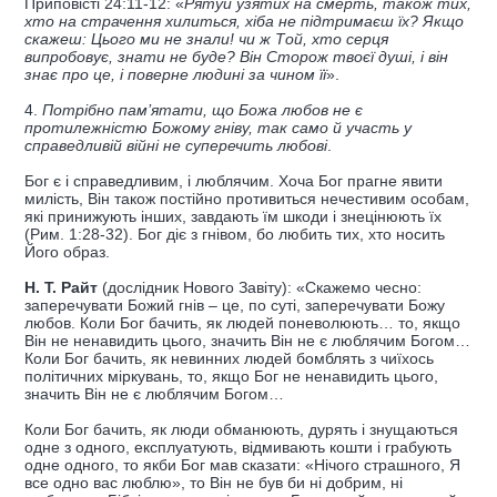
Приповісті 24:11-12: «
Рятуй узятих на смерть, також тих,
хто на страчення хилиться, хіба не підтримаєш їх? Якщо
скажеш: Цього ми не знали! чи ж Той, хто серця
випробовує, знати не буде? Він Сторож твоєї душі, і він
знає про це, і поверне людині за чином її
».
4.
Потрібно пам’ятати, що Божа любов не є
протилежністю Божому гніву, так само й участь у
справедливій війні не суперечить любові
.
Бог є і справедливим, і люблячим. Хоча Бог прагне явити
милість, Він також постійно противиться нечестивим особам,
які принижують інших, завдають їм шкоди і знецінюють їх
(Рим. 1:28-32). Бог діє з гнівом, бо любить тих, хто носить
Його образ.
Н. Т. Райт
(дослідник Нового Завіту): «Скажемо чесно:
заперечувати Божий гнів – це, по суті, заперечувати Божу
любов. Коли Бог бачить, як людей поневолюють… то, якщо
Він не ненавидить цього, значить Він не є люблячим Богом…
Коли Бог бачить, як невинних людей бомблять з чиїхось
політичних міркувань, то, якщо Бог не ненавидить цього,
значить Він не є люблячим Богом…
Коли Бог бачить, як люди обманюють, дурять і знущаються
одне з одного, експлуатують, відмивають кошти і грабують
одне одного, то якби Бог мав сказати: «Нічого страшного, Я
все одно вас люблю», то Він не був би ні добрим, ні