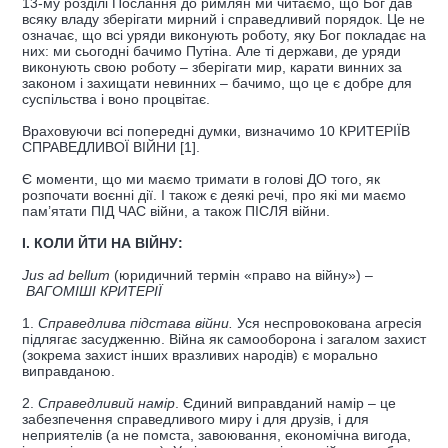
13-му розділі Послання до римлян ми читаємо, що Бог дав
всяку владу зберігати мирний і справедливий порядок. Це не
означає, що всі уряди виконують роботу, яку Бог покладає на
них: ми сьогодні бачимо Путіна. Але ті держави, де уряди
виконують свою роботу – зберігати мир, карати винних за
законом і захищати невинних – бачимо, що це є добре для
суспільства і воно процвітає.
Враховуючи всі попередні думки, визначимо 10 КРИТЕРІЇВ
СПРАВЕДЛИВОЇ ВІЙНИ [1].
Є моменти, що ми маємо тримати в голові ДО того, як
розпочати воєнні дії. І також є деякі речі, про які ми маємо
пам’ятати ПІД ЧАС війни, а також ПІСЛЯ війни.
І. КОЛИ ЙТИ НА ВІЙНУ:
Jus ad bellum
(юридичний термін «право на війну») –
ВАГОМІШІ КРИТЕРІЇ
1.
Справедлива підстава війни.
Уся неспровокована агресія
підлягає засудженню. Війна як самооборона і загалом захист
(зокрема захист інших вразливих народів) є морально
виправданою.
2.
Справедливий намір
. Єдиний виправданий намір – це
забезпечення справедливого миру і для друзів, і для
неприятелів (а не помста, завоювання, економічна вигода,