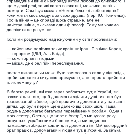
справедливій війні є насправді актом любові до ближнього. І
що є деякі речі, за які варто воювати і, можливо, навіть
померти. Сам Ісус сказав: «Немає більшої любові від тієї,
коли життя своє кладуть за своїх друзів» (пер. Ю. Попченка).
І хоча війна – це справді щось страшне, але не
найстрашніше, як сказав один філософ. Тому ми хочемо
дослідити це розуміння.
Коли ми роздумуємо над існуючими у світі проблемами:
— войовнича політика таких країн як Іран і Північна Корея,
— тероризм (ІДІЛ, Аль-Каїда),
— секс-торгівля людьми,
— місця, де є релігійні переслідування,
постає питання: чи може бути застосована сила у відповідь,
щоби виправити ситуацію примусово, а не просто прийняти
її, як неминучу?
Є багато речей, які вже зараз робляться тут, в Україні, які
важливі для того, щоб допомогти зцілити душі тих, хто був
травмований війною, щоб практично допомагати у навчанні
дітям, що були переміщені далеко від своїх шкіл. Наша
родина допомагає багатьом переміщеним особам. Одна з
моїх сестер, Олена, що живе в Австрії, з минулого року
опікується українськими біженцями, а ми родиною
намагалися збирати кошти для допомоги їм. Мій двоюрідний
брат працює, допомагаючи людям тут, в Україні. За кілька