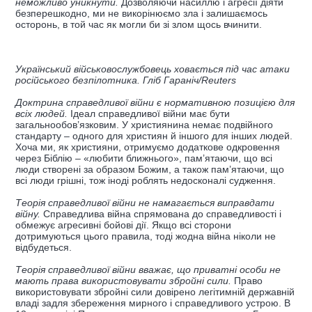
неможливо уникнути.
Дозволяючи насиллю і агресії діяти
безперешкодно, ми не викорінюємо зла і залишаємось
осторонь, в той час як могли би зі злом щось вчинити.
Український військовослужбовець ховається під час атаки
російського безпілотника. Гліб Гараніч/Reuters
Доктрина справедливої війни є нормативною позицією для
всіх людей.
Ідеал справедливої війни має бути
загальнообов’язковим. У християнина немає подвійного
стандарту – одного для християн й іншого для інших людей.
Хоча ми, як християни, отримуємо додаткове одкровення
через Біблію – «любити ближнього», пам’ятаючи, що всі
люди створені за образом Божим, а також пам’ятаючи, що
всі люди грішні, тож іноді роблять недосконалі судження.
Теорія справедливої війни не намагається виправдати
війну.
Справедлива війна спрямована до справедливості і
обмежує агресивні бойові дії. Якщо всі сторони
дотримуються цього правила, тоді жодна війна ніколи не
відбудеться.
Теорія справедливої війни вважає, що приватні особи не
мають права використовувати збройні сили.
Право
використовувати збройні сили довірено легітимній державній
владі задля збереження мирного і справедливого устрою. В