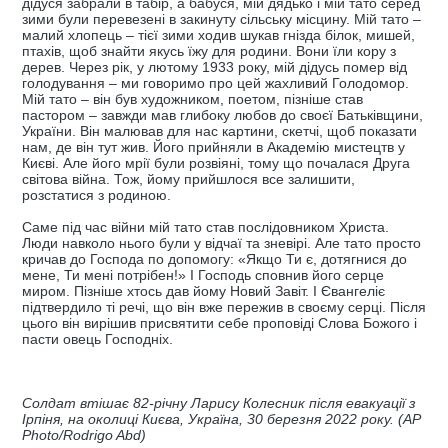
дідуся забрали в табір, а бабуся, мій дядько і мій тато серед
зими були перевезені в закинуту сільську місцину. Мій тато –
малий хлопець – тієї зими ходив шукав гнізда білок, мишей,
птахів, щоб знайти якусь їжу для родини. Вони їли кору з
дерев. Через рік, у лютому 1933 року, мій дідусь помер від
голодування – ми говоримо про цей жахливий Голодомор.
Мій тато – він був художником, поетом, пізніше став
пастором – завжди мав глибоку любов до своєї Батьківщини,
України. Він малював для нас картини, скетчі, щоб показати
нам, де він тут жив. Його прийняли в Академію мистецтв у
Києві. Але його мрії були розвіяні, тому що почалася Друга
світова війна. Тож, йому прийшлося все залишити,
розстатися з родиною.
Саме під час війни мій тато став послідовником Христа.
Люди навколо нього були у відчаї та зневірі. Але тато просто
кричав до Господа по допомогу: «Якщо Ти є, дотягнися до
мене, Ти мені потрібен!» І Господь сповнив його серце
миром. Пізніше хтось дав йому Новий Завіт. І Євангеліє
підтвердило ті речі, що він вже пережив в своєму серці. Після
цього він вирішив присвятити себе проповіді Слова Божого і
пасти овець Господніх.
Солдат втішає 82-річну Ларису Колесник після евакуації з
Ірпіня, на околиці Києва, Україна, 30 березня 2022 року. (AP
Photo/Rodrigo Abd)