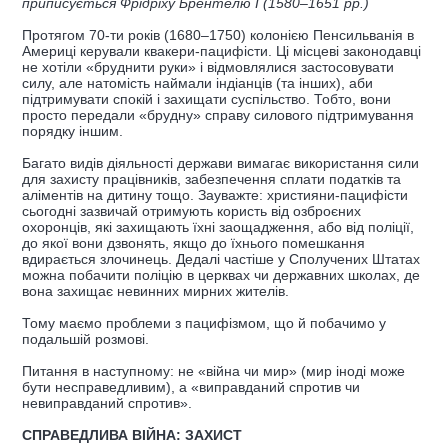
приписується Фрідріху Брентелю І (1580–1651 рр.)
Протягом 70-ти років (1680–1750) колонією Пенсильванія в
Америці керували квакери-пацифісти. Ці місцеві законодавці
не хотіли «бруднити руки» і відмовлялися застосовувати
силу, але натомість наймали індіанців (та інших), аби
підтримувати спокій і захищати суспільство. Тобто, вони
просто передали «брудну» справу силового підтримування
порядку іншим.
Багато видів діяльності держави вимагає використання сили
для захисту працівників, забезпечення сплати податків та
аліментів на дитину тощо. Зауважте: християни-пацифісти
сьогодні зазвичай отримують користь від озброєних
охоронців, які захищають їхні заощадження, або від поліції,
до якої вони дзвонять, якщо до їхнього помешкання
вдирається злочинець. Дедалі частіше у Сполучених Штатах
можна побачити поліцію в церквах чи державних школах, де
вона захищає невинних мирних жителів.
Тому маємо проблеми з пацифізмом, що й побачимо у
подальшій розмові.
Питання в наступному: не «війна чи мир» (мир іноді може
бути несправедливим), а «виправданий спротив чи
невиправданий спротив».
СПРАВЕДЛИВА ВІЙНА: ЗАХИСТ