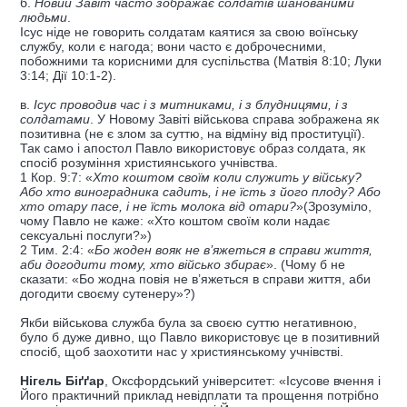
б.
Новий Завіт часто зображає солдатів шанованими
людьми
.
Ісус ніде не говорить солдатам каятися за свою воїнську
службу, коли є нагода; вони часто є доброчесними,
побожними та корисними для суспільства (Матвія 8:10; Луки
3:14; Дії 10:1-2).
в.
Ісус проводив час і з митниками, і з блудницями, і з
солдатами
. У Новому Завіті військова справа зображена як
позитивна (не є злом за суттю, на відміну від проституції).
Так само і апостол Павло використовує образ солдата, як
спосіб розуміння християнського учнівства.
1 Кор. 9:7: «
Хто коштом своїм коли служить у війську?
Або хто виноградника садить, і не їсть з його плоду? Або
хто отару пасе, і не їсть молока від отари?
»(Зрозуміло,
чому Павло не каже: «Хто коштом своїм коли надає
сексуальні послуги?»)
2 Тим. 2:4: «
Бо жоден вояк не в’яжеться в справи життя,
аби догодити тому, хто військо збирає
». (Чому б не
сказати: «Бо жодна повія не в’яжеться в справи життя, аби
догодити своєму сутенеру»?)
Якби військова служба була за своєю суттю негативною,
було б дуже дивно, що Павло використовує це в позитивний
спосіб, щоб заохотити нас у християнському учнівстві.
Нігель Біґґар
, Оксфордський університет: «Ісусове вчення і
Його практичний приклад невідплати та прощення потрібно