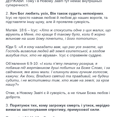
ДЕРЖАВИ. Тому і в Новому Завіті тут немає внутрішньої
суперечності.
2.
Хоч Бог любить усіх, Він також судить непокірних
.
Ісус не просто навчав любові й любові до наших ворогів, та
підставляти іншу щоку, але й проявляв суворість.
Матвія. 18:6 – Ісус: «
Хто ж спокусить одне з цих малих, що
вірують в Мене, то краще б такому було, коли б жорно
млинове на шию йому почепити, і його потопити
»;
Юди 5: «
А я хочу нагадати вам, що раз усе знаєте, що
Господь визволив людей від землі єгипетської, а згодом
вигубив тих, хто не вірував
». Ісус є справжнім суддею.
Об’явлення 6:9-10: «
І коли п’яту печатку розкрив, я
побачив під жертівником душі побитих за Боже Слово, і за
свідчення, яке вони мали. І кликнули вони гучним голосом,
кажучи: Аж доки, Владико святий та правдивий, не будеш
судити, і не мститимеш тим, хто живе на землі, за кров
нашу?
»
Отже, в Новому Завіті є й суворість, а не тільки Божа любов і
доброта.
3.
Порятунок тих, кому загрожує смерть і утиск, нерідко
вимагає застосування спротиву, примусової сили
.