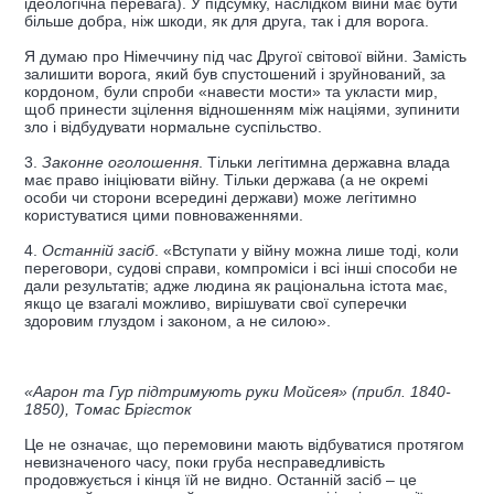
ідеологічна перевага). У підсумку, наслідком війни має бути
більше добра, ніж шкоди, як для друга, так і для ворога.
Я думаю про Німеччину під час Другої світової війни. Замість
залишити ворога, який був спустошений і зруйнований, за
кордоном, були спроби «навести мости» та укласти мир,
щоб принести зцілення відношенням між націями, зупинити
зло і відбудувати нормальне суспільство.
3.
Законне оголошення
. Тільки легітимна державна влада
має право ініціювати війну. Тільки держава (а не окремі
особи чи сторони всередині держави) може легітимно
користуватися цими повноваженнями.
4.
Останній засіб
. «Вступати у війну можна лише тоді, коли
переговори, судові справи, компроміси і всі інші способи не
дали результатів; адже людина як раціональна істота має,
якщо це взагалі можливо, вирішувати свої суперечки
здоровим глуздом і законом, а не силою».
«Аарон та Гур підтримують руки Мойсея» (прибл. 1840-
1850), Томас Брігсток
Це не означає, що перемовини мають відбуватися протягом
невизначеного часу, поки груба несправедливість
продовжується і кінця їй не видно. Останній засіб – це