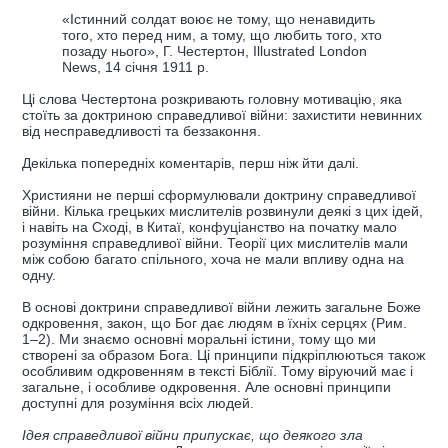
«Істинний солдат воює не тому, що ненавидить
того, хто перед ним, а тому, що любить того, хто
позаду нього», Г. Честертон, Illustrated London
News, 14 січня 1911 р.
Ці слова Честертона розкривають головну мотивацію, яка
стоїть за доктриною справедливої війни: захистити невинних
від несправедливості та беззаконня.
Декілька попередніх коментарів, перш ніж йти далі.
Християни не перші сформулювали доктрину справедливої
війни. Кілька грецьких мислителів розвинули деякі з цих ідей,
і навіть на Сході, в Китаї, конфуціанство на початку мало
розуміння справедливої війни. Теорії цих мислителів мали
між собою багато спільного, хоча не мали впливу одна на
одну.
В основі доктрини справедливої війни лежить загальне Боже
одкровення, закон, що Бог дає людям в їхніх серцях (Рим.
1–2). Ми знаємо основні моральні істини, тому що ми
створені за образом Бога. Ці принципи підкріплюються також
особливим одкровенням в тексті Біблії. Тому віруючий має і
загальне, і особливе одкровення. Але основні принципи
доступні для розуміння всіх людей.
Ідея справедливої війни припускає, що деякого зла