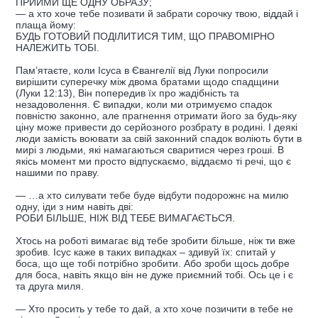
ПРИЙМИ ЩЕ ОДНУ ОБРАЗУ;
— а хто хоче тебе позивати й забрати сорочку твою, віддай і
плаща йому:
БУДЬ ГОТОВИЙ ПОДІЛИТИСЯ ТИМ, ЩО ПРАВОМІРНО
НАЛЕЖИТЬ ТОБІ.
Пам’ятаєте, коли Ісуса в Євангелії від Луки попросили
вирішити суперечку між двома братами щодо спадщини
(Луки 12:13), Він попередив їх про жадібність та
незадоволення. Є випадки, коли ми отримуємо спадок
повністю законно, але прагнення отримати його за будь-яку
ціну може привести до серйозного розбрату в родині. І деякі
люди замість воювати за свій законний спадок воліють бути в
мирі з людьми, які намагаються сваритися через гроші. В
якісь момент ми просто відпускаємо, віддаємо ті речі, що є
нашими по праву.
— …а хто силувати тебе буде відбути подорожнє на милю
одну, іди з ним навіть дві:
РОБИ БІЛЬШЕ, НІЖ ВІД ТЕБЕ ВИМАГАЄТЬСЯ.
Хтось на роботі вимагає від тебе зробити більше, ніж ти вже
зробив. Ісус каже в таких випадках – здивуй їх: спитай у
боса, що ще тобі потрібно зробити. Або зроби щось добре
для боса, навіть якщо він не дуже приємний тобі. Ось це і є
та друга миля.
— Хто просить у тебе то дай, а хто хоче позичити в тебе не