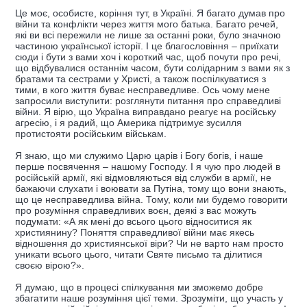
Це моє, особисте, коріння тут, в Україні. Я багато думав про
війни та конфлікти через життя мого батька. Багато речей,
які ви всі пережили не лише за останні роки, було значною
частиною української історії. І це благословіння – приїхати
сюди і бути з вами хоч і короткий час, щоб почути про речі,
що відбувалися останнім часом, бути солідарним з вами як з
братами та сестрами у Христі, а також поспілкуватися з
тими, в кого життя буває несправедливе. Ось чому мене
запросили виступити: розглянути питання про справедливі
війни. Я вірю, що Україна виправдано реагує на російську
агресію, і я радий, що Америка підтримує зусилля
протистояти російським військам.
Я знаю, що ми служимо Царю царів і Богу богів, і наше
перше посвячення – нашому Господу. І я чую про людей в
російській армії, які відмовляються від служби в армії, не
бажаючи слухати і воювати за Путіна, тому що вони знають,
що це несправедлива війна. Тому, коли ми будемо говорити
про розуміння справедливих воєн, деякі з вас можуть
подумати: «А як мені до всього цього відноситися як
християнину? Поняття справедливої війни має якесь
відношення до християнської віри? Чи не варто нам просто
уникати всього цього, читати Святе письмо та ділитися
своєю вірою?».
Я думаю, що в процесі спілкування ми зможемо добре
збагатити наше розуміння цієї теми. Зрозуміти, що участь у