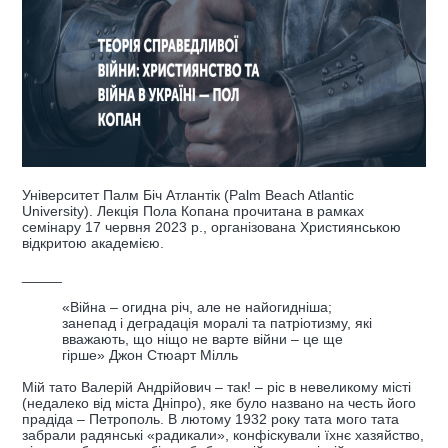
Університет Палм Біч Атлантік (Palm Beach Atlantic
University). Лекція Пола Копана прочитана в рамках
семінару 17 червня 2023 р., організована Християнською
відкритою академією.
_____
«Війна – огидна річ, але не найогидніша;
занепад і деградація моралі та патріотизму, які
вважають, що ніщо не варте війни – це ще
гірше» Джон Стюарт Мілль
Мій тато Валерій Андрійович – так! – ріс в невеликому місті
(недалеко від міста Дніпро), яке було названо на честь його
прадіда – Петрополь. В лютому 1932 року тата мого тата
забрали радянські «радикали», конфіскували їхнє хазяйство,