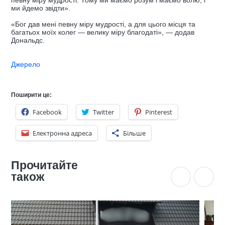
певну міру мудрості. Тому ми маємо розум і маємо волю, і
ми йдемо звідти».
«Бог дав мені певну міру мудрості, а для цього місця та
багатьох моїх колег — велику міру благодаті», — додав
Дональдс.
Джерело
Поширити це:
Facebook
Twitter
Pinterest
Електронна адреса
Більше
Прочитайте
також