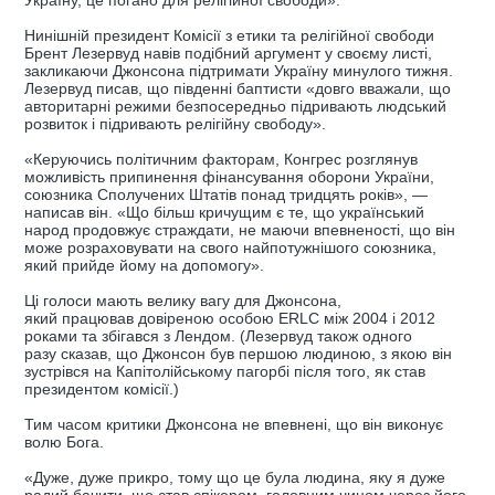
Україну, це погано для релігійної свободи».
Нинішній президент Комісії з етики та релігійної свободи
Брент Лезервуд навів подібний аргумент у своєму листі,
закликаючи Джонсона підтримати Україну минулого тижня.
Лезервуд писав, що південні баптисти «довго вважали, що
авторитарні режими безпосередньо підривають людський
розвиток і підривають релігійну свободу».
«Керуючись політичним факторам, Конгрес розглянув
можливість припинення фінансування оборони України,
союзника Сполучених Штатів понад тридцять років», —
написав він. «Що більш кричущим є те, що український
народ продовжує страждати, не маючи впевненості, що він
може розраховувати на свого найпотужнішого союзника,
який прийде йому на допомогу».
Ці голоси мають велику вагу для Джонсона,
який працював довіреною особою ERLC між 2004 і 2012
роками та збігався з Лендом. (Лезервуд також одного
разу сказав, що Джонсон був першою людиною, з якою він
зустрівся на Капітолійському пагорбі після того, як став
президентом комісії.)
Тим часом критики Джонсона не впевнені, що він виконує
волю Бога.
«Дуже, дуже прикро, тому що це була людина, яку я дуже