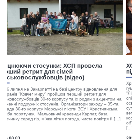
ХСП розпочала чергову співпрацю для
підтримки ветеранів
Християнська служба порятунку, Рівненський державний
гуманітарний університет (РДГУ) та громадська організаці
я для
“ЛЮКС МУНДІ” підписали тристоронню угоду про
співробітництво. Партнерство передбачає спільний розви
ентом на
освітніх програм, підготовку фахівців із соціально-духовно
 35-та
супроводу та реалізацію проєктів, спрямованих на підтри
янська
ветеранів, військовослужбовців і їхніх родин. За словами
а
координатора ХСП Андрія Оленчика, метою співпраці є
я й […]
об’єднання ресурсів академічної спільноти та громадськог
[…]
2026.07.27