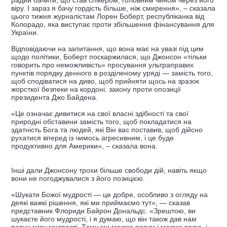
радий бачити, що став спікером, головним чином через його
віру. І зараз я бачу гордість більше, ніж смирення», – сказала
цього тижня журналістам Лорен Боберт, республіканка від
Колорадо, яка виступає проти збільшення фінансування для
України.
Відповідаючи на запитання, що вона має на увазі під цим
щодо політики, Боберт поскаржилася, що Джонсон «тільки
говорить про неможливість» просування ультраправих
пунктів порядку денного в розділеному уряді — замість того,
щоб сподіватися на диво, щоб прийняти щось на зразок
жорсткої безпеки на кордоні. закону проти опозиції
президента Джо Байдена.
«Це означає дивитися на свої власні здібності та свої
природні обставини замість того, щоб покладатися на
здатність Бога та людей, які Він вас поставив, щоб дійсно
рухатися вперед із чимось агресивним, і це буде
продуктивно для Америки», – сказала вона.
Інші дали Джонсону трохи більше свободи дій, навіть якщо
вони не погоджувалися з його позицією.
«Шукати Божої мудрості — це добре, особливо з огляду на
деякі важкі рішення, які ми приймаємо тут», — сказав
представник Флориди Байрон Дональдс. «Зрештою, ви
шукаєте його мудрості, і я думаю, що він також дав нам