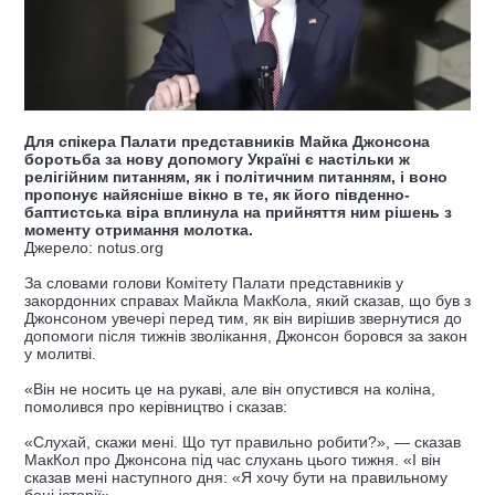
Для спікера Палати представників Майка Джонсона
боротьба за нову допомогу Україні є настільки ж
релігійним питанням, як і політичним питанням, і воно
пропонує найясніше вікно в те, як його південно-
баптистська віра вплинула на прийняття ним рішень з
моменту отримання молотка.
Джерело: notus.org
За словами голови Комітету Палати представників у
закордонних справах Майкла МакКола, який сказав, що був з
Джонсоном увечері перед тим, як він вирішив звернутися до
допомоги після тижнів зволікання, Джонсон боровся за закон
у молитві.
«Він не носить це на рукаві, але він опустився на коліна,
помолився про керівництво і сказав:
«Слухай, скажи мені. Що тут правильно робити?», — сказав
МакКол про Джонсона під час слухань цього тижня. «І він
сказав мені наступного дня: «Я хочу бути на правильному