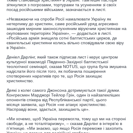
тяжке становище християн» в Україні. Тамтешні пастори
зіткнулися з погрозами, тортурами та усуненням зі своїх
посад російськими військами, зазначається в листі.
«Незважаючи на спроби Росії намалювати Україну як
нетерпиму до християн, саме російський уряд агресивно
зашкодив мирним законослухняним віруючим християнам на
окупованих територіях України», — додається в листі.
«Російська армія знищила сотні баптистських церков, де
євангельські християни колись вільно сповідували свою віру
в Україні».
Деніел Дарлінг, який також підписав лист і керує центром
культурної взаємодії Південно-Західної баптистської
теологічної семінарії, сказав NOTUS, що група була змушена
надіслати його після того, як побачила поширення
спотворених наративів про те, що Росія захищає
християнство.
Деякі з колег самого Джонсона дотримуються такої думки.
Конгресмен Марджорі Тейлор Грін, один із найзапекліших
опонентів спікера від Республіканської партії, цього
місяця заявила, що Росія «не атакує християнство.
Насправді вони, здається, захищають це».
«Ми хочемо, щоб Україна перемогла, тому що ми на стороні
свободи, а не тоталітаризму», – сказав Дарлінг в інтерв’ю в
п’ятницю. «Ми знаємо, що якщо Росія переможе і захопить