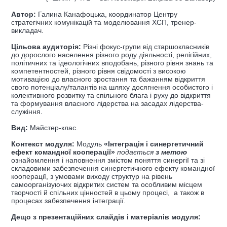
Автор:
Галина Канафоцька, координатор Центру
стратегічних комунікацій та моделювання ХСП, тренер-
викладач.
Цільова аудиторія:
Різні фокус-групи від старшокласників
до дорослого населення різного роду діяльності, релігійних,
політичних та ідеологічних вподобань, різного рівня знань та
компетентностей, різного рівня свідомості з високою
мотивацією до власного зростання та бажанням відкриття
свого потенціалу/талантів на шляху досягнення особистого і
колективного розвитку та спільного блага і руху до відкриття
та формування власного лідерства на засадах лідерства-
служіння.
Вид:
Майстер-клас.
Контекст модуля:
Модуль
«Інтеграція і синергетичний
ефект командної кооперації»
подається
з метою
ознайомлення і наповнення змістом поняття синергії та зі
складовими забезпечення синергетичного ефекту командної
кооперації, з умовами виходу структур на рівень
самоорганізуючих відкритих систем та особливим місцем
творчості й спільних цінностей в цьому процесі, а також в
процесах забезпечення інтеграції.
Дещо з презентаційних слайдів і матеріалів модуля: