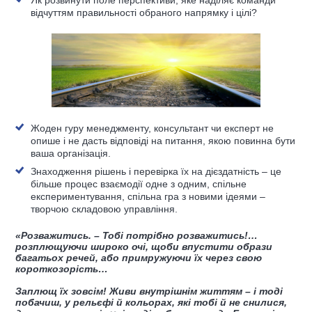
Як розвинути поле перспективи, яке наділяє команди
відчуттям правильності обраного напрямку і цілі?
Жоден гуру менеджменту, консультант чи експерт не
опише і не дасть відповіді на питання, якою повинна бути
ваша організація.
Знаходження рішень і перевірка їх на дієздатність – це
більше процес взаємодії одне з одним, спільне
експериментування, спільна гра з новими ідеями –
творчою складовою управління.
«Розважитись. – Тобі потрібно розважитись!…
розплющуючи широко очі, щоби впустити образи
багатьох речей, або примружуючи їх через свою
короткозорість…
Заплющ їх зовсім! Живи внутрішнім життям – і тоді
побачиш, у рельєфі й кольорах, які тобі й не снилися,