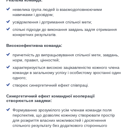
Реальна команда:
невелика група людей із взаємодоповнюючими
навичками і досвідом;
усвідомлення і дотримання спільної мети;
спільні підходи до виконання завдань задля отримання
конкретних результатів.
Високоефективна команда:
причетність до випрацьовування спільної мети, завдань,
норм, правил, цінностей;
характеризується високою зацікавленістю кожного члена
команди в загальному успіху і особистому зростанні один
одного;
створює синергетичний ефект співпраці.
Синергетичний ефект командної кооперації
створюється завдяки:
Формуванню зрозумілого усім членам команди поля
перспектив, що дозволяє кожному створювати простір
для розкриття власних можливостей і досягнення
спільного результату без додаткового стороннього