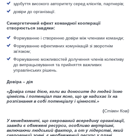
здобуття високого авторитету серед клієнтів, партнерів;
довіри до організації.
Синергетичний ефект командної кооперації
створюється завдяки:
Формуванню і створенню довіри між членами команди;
Формуванню ефективних комунікацій зі зворотнім
зв’язком;
Формуванню можливостей долучення членів колективу
до випрацьовування та прийняття важливих
управлінських рішень.
Довіра – дія
«Довіра стає дією, коли ви доносите до людей їхню
цінність і потенціал так ясно, що це надихає їх на
розпізнання в собі потенціалу і цінності.»
(
Стівен Кові)
У менеджменті, що скерований всередину організації,
завжди є обмежені ресурси, особливо внутрішні,
включаючи людський фактор, а от у лідерстві, який
скерований зовні, є необмежений ресурс у плані