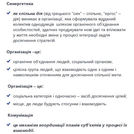
Синергетика
як спільна дія
(від грецького “син” – спільне, “ергос” –
дія) виникає в організації, яка сформувала відданий
колектив однодумців шляхом органічного об’єднання
особистостей, здатних продукувати нові ідеї та втілювати
у життя необхідні зміни у процесі інтеграції задля
досягнення стратегій.
Організація –це:
органічне об’єднання людей, соціальний організм;
цілісна група людей, що взаємодіють одне з одним і
навколишнім оточенням для досягнення спільної мети.
Організація
–
це:
соціальна категорія і одночасно – засіб досягнення цілей;
місце, де люди будують стосунки і взаємодіють.
Комунікація
це механізм координації планів суб’єктів у процесі їх
взаємодії.