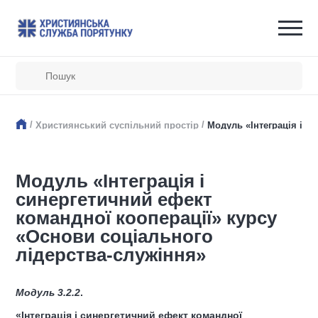
/
/
Християнський суспільний простір
Модуль «Інтеграція і с
Модуль «Інтеграція і
синергетичний ефект
командної кооперації» курсу
«Основи соціального
лідерства-служіння»
Модуль
3
.2.2
.
«
Інтеграція і синергетичний ефект командної