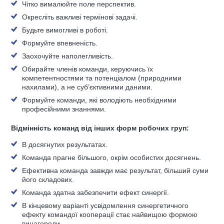
Чітко вималюйте поле перспектив.
Окресліть важливі термінові задачі.
Будьте вимогливі в роботі.
Формуйте впевненість.
Заохочуйте наполегливість.
Обирайте членів команди, керуючись їх
компетентностями та потенціалом (природними
нахилами), а не суб’єктивними даними.
Формуйте команди, які володіють необхідними
професійними знаннями.
Відмінність команд від інших форм робочих груп:
В досягнутих результатах.
Команда прагне більшого, окрім особистих досягнень.
Ефективна команда завжди має результат, більший суми
його складових.
Команда здатна забезпечити ефект синергії.
В кінцевому варіанті усвідомлення синергетичного
ефекту командої кооперації стає найвищою формою
винагороди.