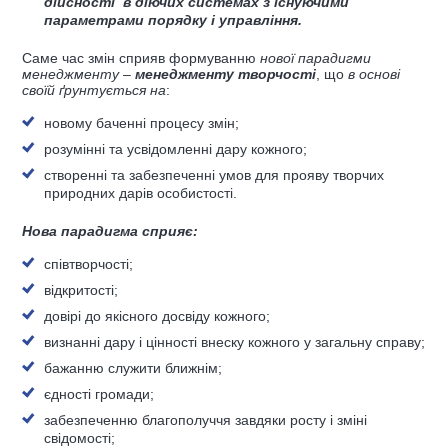
дійсності в діючих системах з існуючими
параметрами порядку і управління.
Саме час змін сприяв формуванню
нової парадигми
менеджменту
–
менеджменту творчості
, що
в основі
своїй ґрунтується на
:
новому баченні процесу змін;
розумінні та усвідомленні дару кожного;
створенні та забезпеченні умов для прояву творчих
природних дарів особистості.
Нова парадигма сприяє:
співтворчості;
відкритості;
довірі до якісного досвіду кожного;
визнанні дару і цінності внеску кожного у загальну справу;
бажанню служити ближнім;
єдності громади;
забезпеченню благополуччя завдяки росту і зміні
свідомості;