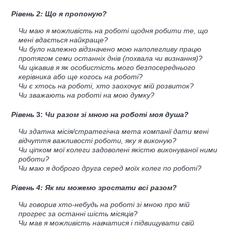
Рівень 2: Що я пропоную?
Чи маю я можливість на роботі щодня робити те, що
мені вдається найкраще?
Чи було належно відзначено мою наполегливу працю
протягом семи останніх днів (похвала чи визнання)?
Чи цікавив я як особистість мого безпосереднього
керівника або ще когось на роботі?
Чи є хтось на роботі, хто заохочує мій розвиток?
Чи зважають на роботі на мою думку?
Рівень
3:
Чи разом зі мною на роботі моя душа?
Чи здатна місія/стратегічна мета компанії дати мені
відчуття важливості роботи, яку я виконую?
Чи ціпком мої колеги задоволені якістю виконуваної ними
роботи?
Чи маю я доброго друга серед моїх колег по роботі?
Рівень 4: Як ми можемо зростати всі разом?
Чи говорив хто-небудь на роботі зі мною про мій
прогрес за останні шість місяців?
Чи мав я можливість навчатися і підвищувати свій