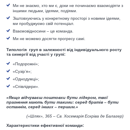
Ми не знаємо, хто ми є, доки не починаємо взаємодіяти з
іншими людьми, ідеями, подіями.
Зіштовхуючись у конкретному просторі з новими ідеями,
ми пробуджуємо свій потенціал.
Взаємовідносини – це команда.
Ми не можемо досягти прогресу самі.
Типологія груп в залежності від індивідуального росту
та синергії від участі у групі:
«Подорожні»;
«Сузір’я»;
«Однодумці»;
«Співлідери».
«Якщо відчуваєш поштовхи бути лідером, твої
прагнення мають бути такими: серед братів – бути
останнім, серед інших – першим
.
»
(
«Шлях»,
365
– Св. Хосемарія Ескріва де Балагер
)
Характеристики ефективної команди: