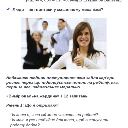
(
«Шлях»,
830
– Св. Хосемарія Ескріва де Балагер
)
Люди – не гвинтики у машинному механізмі?
Небажання людини поступитися всім задля кар’єри
росте, через що підвищується попит на роботу, яка,
перш за все, задовольняє морально.
«Вимірювальна жердина» з 12 запитань
Рівень 1: Що я отримаю?
Чи знаю я, чого від мене чекають на роботі?
Чи маю я усе необхідне для того, щоб виконувати
роботу добре?