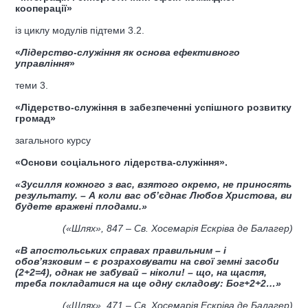
кооперації
»
із циклу модулів підтеми 3.2.
«
Лідерство-служіння як основа ефективного
управління
»
теми 3.
«Лідерство-служіння в забезпеченні успішного розвитку
громад»
загального курсу
«Основи соціального лідерства-служіння».
«Зусилля кожного з вас, взятого окремо, не приносять
результату. – А коли вас об’
єднає Любов Христова, ви
будете вражені плодами.
»
(
«Шлях»,
847
– Св. Хосемарія Ескріва де Балагер
)
«В апостольських справах правильним – і
обов’
язковим – є
розраховувати на свої земні засоби
(2+2=4), однак не забувай – ніколи! – що, на щастя,
треба покладатися на ще одну складову: Бог+2+2…»
(
«Шлях»,
471
– Св. Хосемарія Ескріва де Балагер
)