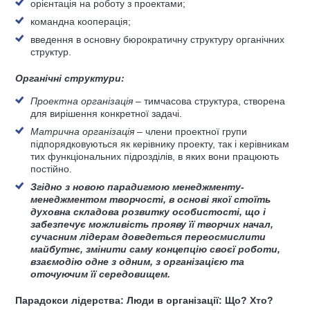
орієнтація на роботу з проектами;
командна кооперація;
введення в основну бюрократичну структуру органічних
структур.
Органічні структури:
Проектна організація
– тимчасова структура, створена
для вирішення конкретної задачі.
Матрична організація –
члени проектної групи
підпорядковуються як керівнику проекту, так і керівникам
тих функціональних підрозділів, в яких вони працюють
постійно.
Згідно з новою парадигмою менеджменту-
менеджментом творчості, в основі якої стоїть
духовна складова розвитку особистості, що і
забезпечує можливість прояву її творчих начал,
сучасним лідерам доведеться переосмислити
майбутнє, змінити саму концепцію своєї роботи,
взаємодію одне з одним, з організацією та
оточуючим її середовищем.
Парадокси лідерства: Люди в організації: Що? Хто?