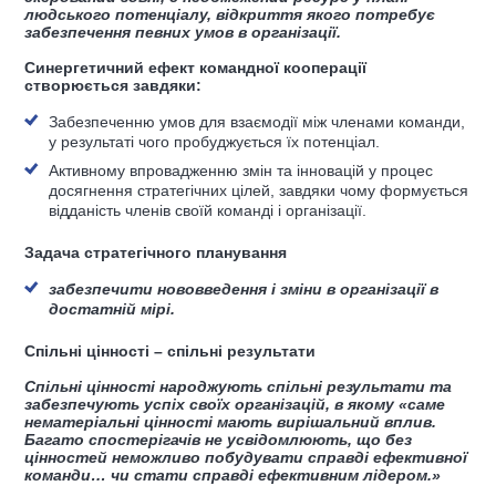
людського потенціалу, відкриття якого потребує
забезпечення певних умов в організації.
Синергетичний ефект командної кооперації
створюється завдяки:
Забезпеченню умов для взаємодії між членами команди,
у результаті чого пробуджується їх потенціал.
Активному впровадженню змін та інновацій у процес
досягнення стратегічних цілей, завдяки чому формується
відданість членів своїй команді і організації.
З
адача стратегічного планування
забезпечити нововведення і зміни в організації в
достатній мірі.
Спільні цінності – спільні результати
Спільні цінно
c
ті народжують спільні результати та
забезпечують успіх своїх організацій, в якому «саме
нематеріальні цінності мають вирішальний вплив.
Багато спостерігачів не усвідомлюють, що без
цінностей неможливо побудувати справді ефективної
команди… чи стати справді ефективним лідером.»