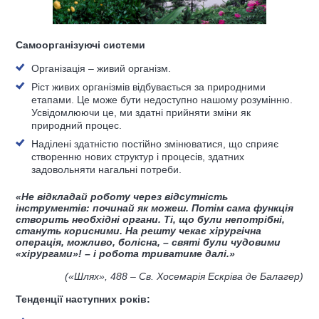
Самоорганізуючі системи
Організація – живий організм.
Ріст живих організмів відбувається за природними
етапами. Це може бути недоступно нашому розумінню.
Усвідомлюючи це, ми здатні прийняти зміни як
природний процес.
Наділені здатністю постійно змінюватися, що сприяє
створенню нових структур і процесів, здатних
задовольняти нагальні потреби.
«Не відкладай роботу через відсутність
інструментів: починай як можеш. Потім сама функція
створить необхідні органи. Ті, що були непотрібні,
стануть корисними. На решту чекає хірургічна
операція, можливо, болісна, – святі були чудовими
«хірургами»! – і робота триватиме далі.»
(
«Шлях»,
488
– Св. Хосемарія Ескріва де Балагер
)
Тенденції наступних років: