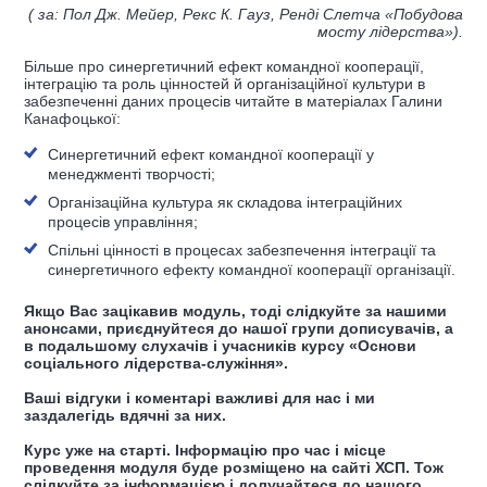
( за: Пол Дж. Мейер, Рекс К. Гауз, Ренді Слетча «Побудова
мосту лідерства»).
Більше про синергетичний ефект командної кооперації,
інтеграцію та роль цінностей й організаційної культури в
забезпеченні даних процесів читайте в матеріалах Галини
Канафоцької:
Синергетичний ефект командної кооперації у
менеджменті творчості
;
Організаційна культура як складова інтеграційних
процесів управління
;
Спільні цінності в процесах забезпечення інтеграції та
синергетичного ефекту командної кооперації організації
.
Якщо Вас зацікавив модуль, тоді слідкуйте за нашими
анонсами, приєднуйтеся до нашої групи дописувачів, а
в подальшому слухачів і учасників курсу «Основи
соціального лідерства-служіння».
Ваші відгуки і коментарі важливі для нас і ми
заздалегідь вдячні за них.
Курс уже на старті. Інформацію про час і місце
проведення модуля буде розміщено на сайті ХСП. Тож
слідкуйте за інформацією і долучайтеся до нашого