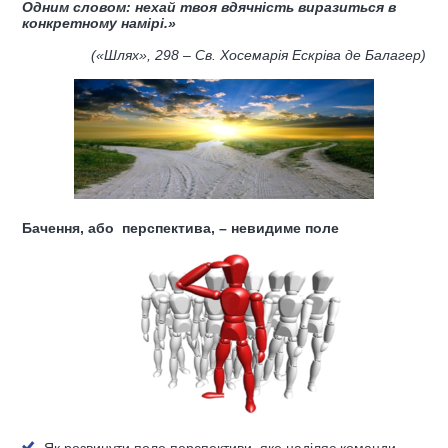
Одним словом: нехай твоя вдячність виразиться в
конкретному намірі
.
»
(
«Шлях»,
298
– Св. Хосемарія Ескріва де Балагер
)
Бачення, або перспектива, – невидиме поле