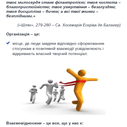
твоє милосердя стане філантропією; твоя чистота –
благопристойністю; твоє умертвіння – безглуздям;
твоя дисципліна – бичем; а всі твої вчинки –
безплідними.»
(
«Шлях», 279
-280
– Св. Хосемарія Ескріва де Балагер
)
Організація
–
це:
місце, де люди завдяки відповідно сформованим
стосункам в позитивній взаємодії усвідомлюють і
відкривають власний творчий потенціал.
Взаємовідносини – це все, що у нас є: