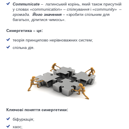
Communicate
– латинський корінь, який також присутній
у словах
«
communication
» – спілкування
і
«
community
» –
громада.
Його значення
– «зробити спільним для
багатьох, ділитися чимось».
C
инергетика – це:
теорія принципово нерівноважних систем;
спільна дія.
Ключові поняття синергетики:
біфуркація;
хаос;