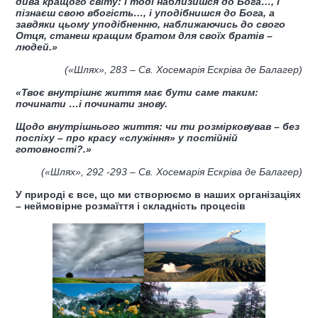
дива кращого світу: і тоді наблизишся до Бога…, і
пізнаєш свою вбогість…, і уподібнишся до Бога, а
завдяки цьому уподібненню, наближаючись до свого
Отця, станеш кращим братом для своїх братів –
людей.»
(
«Шлях»,
283
– Св. Хосемарія Ескріва де Балагер
)
«Твоє внутрішнє життя має бути саме таким:
починати …і починати знову.
Щодо внутрішнього життя: чи ти розмірковував – без
поспіху – про красу «служіння» у постійній
готовності?
.
»
(
«Шлях»,
292 -293
– Св. Хосемарія Ескріва де Балагер
)
У природі є все, що ми створюємо в наших організаціях
– неймовірне розмаїття і складність процесів