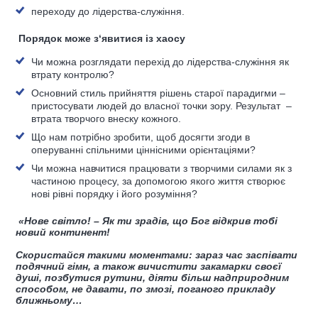
переходу до лідерства-служіння.
Порядок може з
‘
явитися із хаосу
Чи можна розглядати перехід до лідерства-служіння як
втрату контролю?
Основний стиль прийняття рішень старої парадигми –
пристосувати людей до власної точки зору. Результат –
втрата творчого внеску кожного.
Що нам потрібно зробити, щоб досягти згоди в
оперуванні спільними ціннісними орієнтаціями?
Чи можна навчитися працювати з творчими силами як з
частиною процесу, за допомогою якого життя створює
нові рівні порядку і його розуміння?
«Нове світло! – Як ти зрадів, що Бог відкрив тобі
новий континент!
Скористайся такими моментами: зараз час заспівати
подячний гімн, а також вичистити закамарки своєї
душі, позбутися рутини, діяти більш надприродним
способом, не давати, по змозі, поганого прикладу
ближньому…