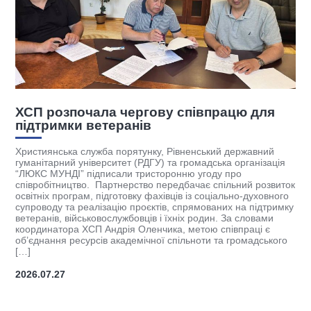
ХСП розпочала чергову співпрацю для
К
підтримки ветеранів
к
(
Християнська служба порятунку, Рівненський державний
гуманітарний університет (РДГУ) та громадська організація
І
“ЛЮКС МУНДІ” підписали тристоронню угоду про
у
співробітництво. Партнерство передбачає спільний розвиток
на
к
освітніх програм, підготовку фахівців із соціально-духовного
б
супроводу та реалізацію проєктів, спрямованих на підтримку
с
ветеранів, військовослужбовців і їхніх родин. За словами
к
координатора ХСП Андрія Оленчика, метою співпраці є
]
М
об’єднання ресурсів академічної спільноти та громадського
п
[…]
2026.07.27
2