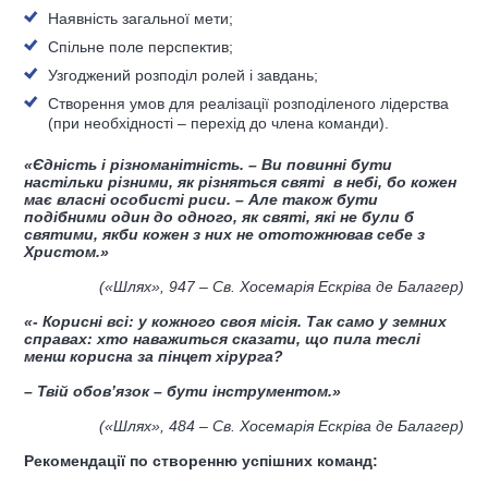
Наявність загальної мети;
Спільне поле перспектив;
Узгоджений розподіл ролей і завдань;
Створення умов для реалізації розподіленого лідерства
(при необхідності – перехід до члена команди).
«Єдність і різноманітність. – Ви повинні бути
настільки різними, як різняться святі в небі, бо кожен
має власні особисті риси. – Але також бути
подібними один до одного, як святі, які не були б
святими, якби кожен з них не ототожнював себе з
Христом.»
(
«Шлях»,
947
– Св. Хосемарія Ескріва де Балагер
)
«- Корисні всі: у кожного своя місія. Так само у земних
справах: хто наважиться сказати, що пила теслі
менш корисна за пінцет хірурга?
– Твій обов’
язок – бути
інструментом.
»
(
«Шлях»,
484
– Св. Хосемарія Ескріва де Балагер
)
Рекомендації по створенню успішних команд: